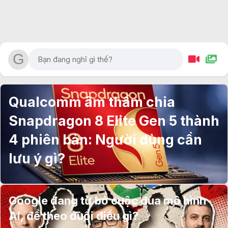
Qualcomm âm thầm chia
Snapdragon 8 Elite Gen 5 thành
4 phiên bản: Người dùng cần
lưu ý gì?
Google đang từ bỏ cuộc đua mô hình
AI, để theo đuổi điều gì?