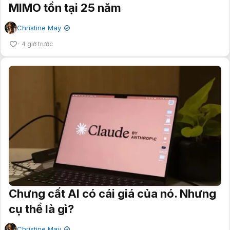
MIMO tồn tại 25 năm
Christine May
✔
4 giờ trước
Chưng cất AI có cái giá của nó. Nhưng
cụ thể là gì?
Christine May
✔