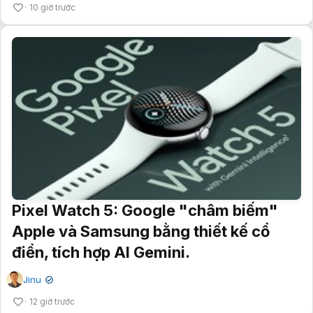
10 giờ trước
Pixel Watch 5: Google "châm biếm"
Apple và Samsung bằng thiết kế cổ
điển, tích hợp AI Gemini.
Jinu
✔
12 giờ trước