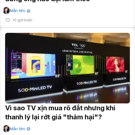
Mẫn Nhi
✔
10 giờ trước
Vì sao TV xịn mua rõ đắt nhưng khi
thanh lý lại rớt giá "thảm hại"?
Mẫn Nhi
✔