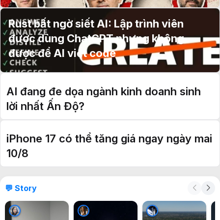
Rust bất ngờ siết AI: Lập trình viên
được dùng ChatGPT nhưng không
được để AI viết code
AI đang đe dọa ngành kinh doanh sinh
lời nhất Ấn Độ?
iPhone 17 có thể tăng giá ngay ngày mai
10/8
💬 Story