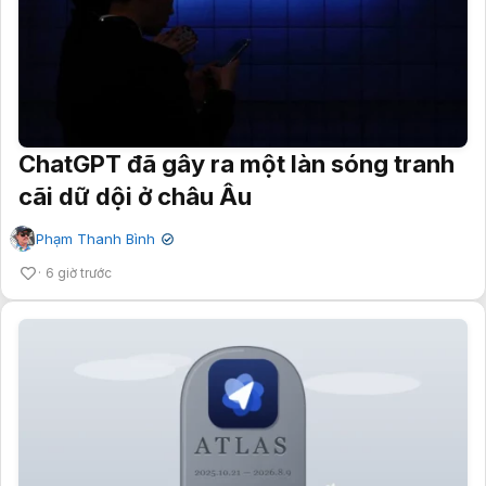
ChatGPT đã gây ra một làn sóng tranh
cãi dữ dội ở châu Âu
Phạm Thanh Bình
✔
6 giờ trước