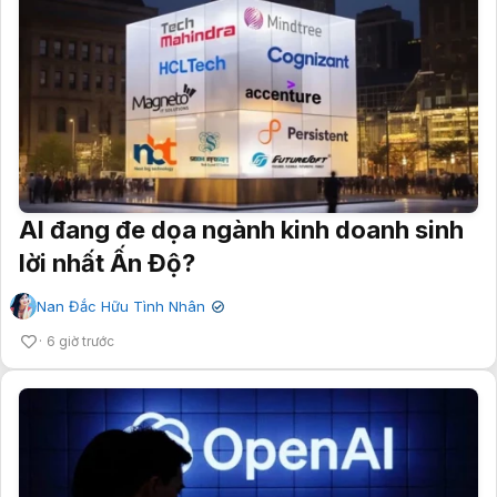
AI đang đe dọa ngành kinh doanh sinh
lời nhất Ấn Độ?
Nan Đắc Hữu Tình Nhân
✔
6 giờ trước