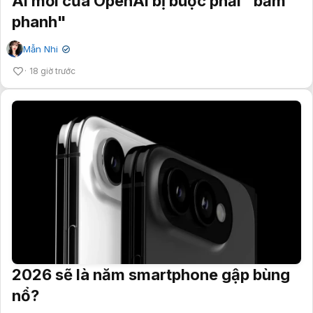
AI mới của OpenAI bị buộc phải "bấm
phanh"
Mẫn Nhi
✔
18 giờ trước
2026 sẽ là năm smartphone gập bùng
nổ?