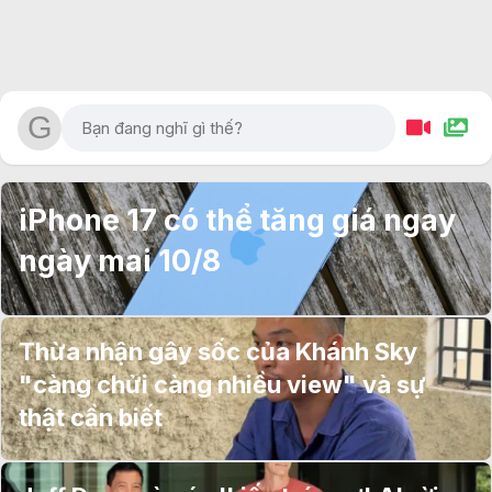
iPhone 17 có thể tăng giá ngay
ngày mai 10/8
Thừa nhận gây sốc của Khánh Sky
"càng chửi càng nhiều view" và sự
thật cần biết