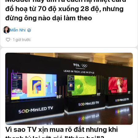
đồ hoạ từ 70 độ xuống 28 độ, nhưng
đừng ông nào dại làm theo
Mẫn Nhi
✔
1 giờ trước
Vì sao TV xịn mua rõ đắt nhưng khi