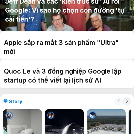
Jeff Dean và các 'kiến trúc sư' AI rời
Google: Vì sao họ chọn con đường 'tự
cải tiến'?
Apple sắp ra mắt 3 sản phẩm "Ultra"
mới
Quoc Le và 3 đồng nghiệp Google lập
startup có thể viết lại lịch sử AI
💬 Story