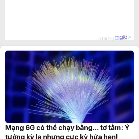
Mạng 6G có thể chạy bằng... tơ tằm: Ý
tưởng kỳ lạ nhưng cực kỳ hứa hẹn!