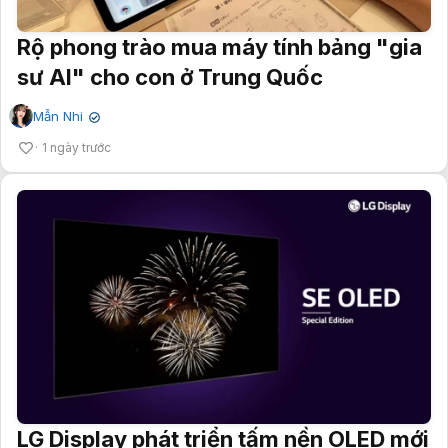
Rộ phong trào mua máy tính bảng "gia
sư AI" cho con ở Trung Quốc
Mẫn Nhi
✔
1 ngày trước
LG Display phát triển tấm nền OLED mới