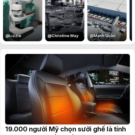
E
@
Lizzie
@
Christine May
@
Mạnh Quân
19.000 người Mỹ chọn sưởi ghế là tính