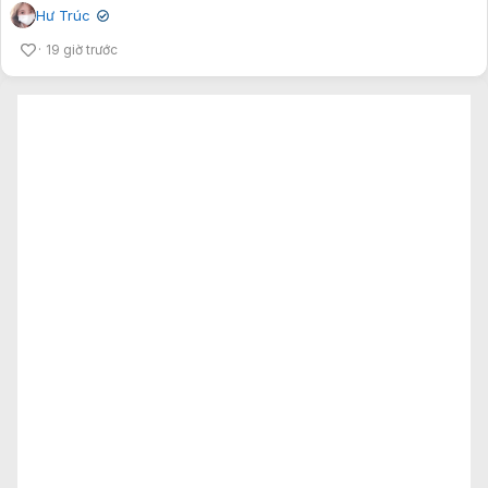
Hư Trúc
✔
19 giờ trước