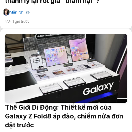
thanh lý lại rớt giá "thảm hại"?
Mẫn Nhi
✔
1 giờ trước
Thế Giới Di Động: Thiết kế mới của
Galaxy Z Fold8 áp đảo, chiếm nửa đơn
đặt trước