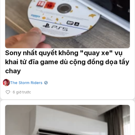
Sony nhất quyết không "quay xe" vụ
khai tử đĩa game dù cộng đồng dọa tẩy
chay
The Storm Riders
✔
6 giờ trước