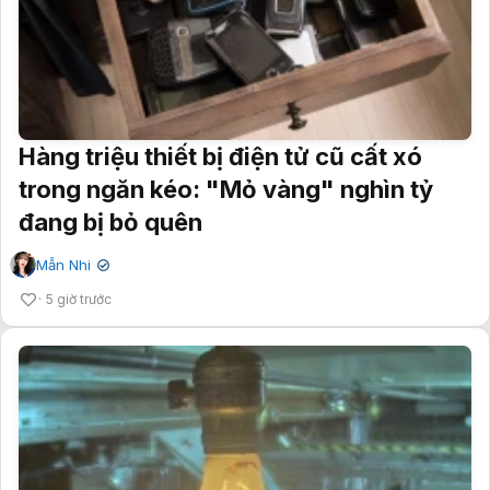
Hàng triệu thiết bị điện tử cũ cất xó
trong ngăn kéo: "Mỏ vàng" nghìn tỷ
đang bị bỏ quên
Mẫn Nhi
✔
5 giờ trước