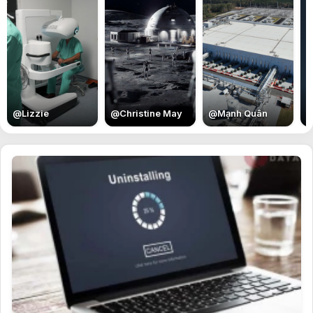
E
@
Lizzie
@
Christine May
@
Mạnh Quân