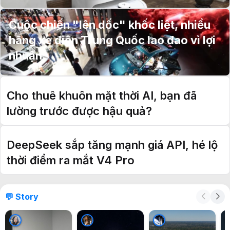
Cuộc chiến "lên dốc" khốc liệt, nhiều
hãng xe điện Trung Quốc lao đao vì lợi
nhuận
Cho thuê khuôn mặt thời AI, bạn đã
lường trước được hậu quả?
DeepSeek sắp tăng mạnh giá API, hé lộ
thời điểm ra mắt V4 Pro
💬 Story