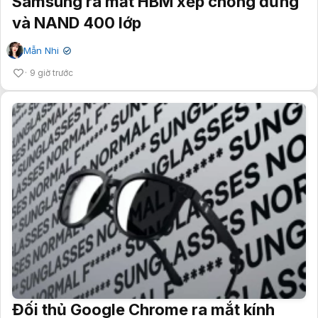
Samsung ra mắt HBM xếp chồng đứng
và NAND 400 lớp
Mẫn Nhi
✔
9 giờ trước
Đối thủ Google Chrome ra mắt kính