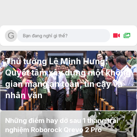
Thủ tướng Lê Minh Hưng:
Quyết tâm xây dựng một không
gian mạng an toàn, tin cậy và
nhân văn
Những điểm hay dở sau 1 tháng trải
nghiệm Roborock Qrevo 2 Pro