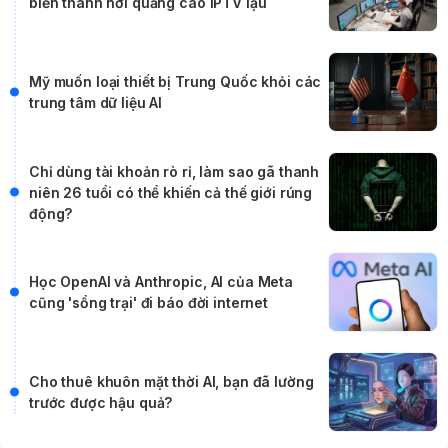
Đây là lí do vì sao bạn nên cho trẻ ra
ngoài giao tiếp xã hội nhiều hơn, thay
vì “giữ khư khư” ở nhà
V
VNR Content
2 năm trước