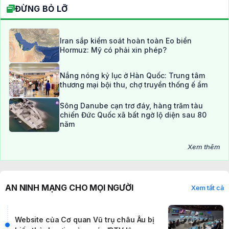
Vì sao phải tắt đèn, mở rèm cửa sổ khi
máy bay hạ cánh, không cần biết đang
đêm hay ngày?
V
VNR Content
2 năm trước