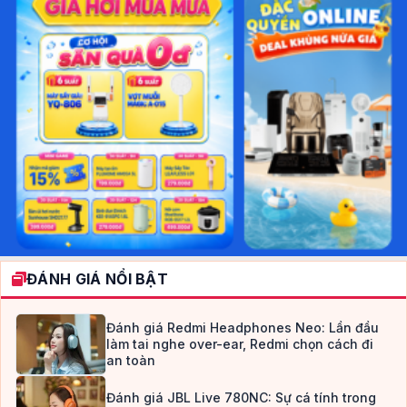
Ba nhà mạng FPT, Viettel, CMC bị đề
nghị xử phạt hơn 400 triệu đồng vì để
cuộc gọi rác "lộng hành"
V
VNR Content
2 năm trước