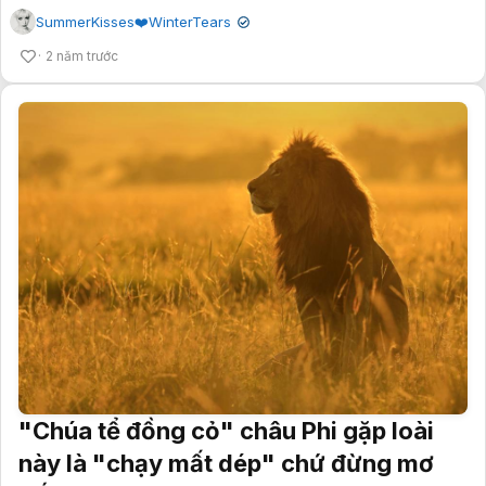
SummerKisses❤️WinterTears
✔
2 năm trước
"Chúa tể đồng cỏ" châu Phi gặp loài
này là "chạy mất dép" chứ đừng mơ