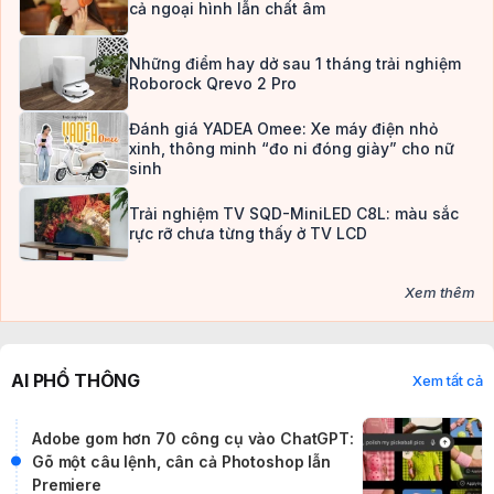
Tại sao nam giới thời phong kiến luôn
muốn lấy vợ trẻ chỉ mới 14, 15 tuổi?
From Beijing with Love
✔
2 năm trước