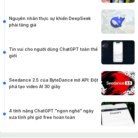
Cắt bỏ tinh hoàn để sinh con trai và
những mẹo “điên rồ” để thỏa mãn “cơn
khát” quý tử
SummerKisses❤️WinterTears
✔
2 năm trước