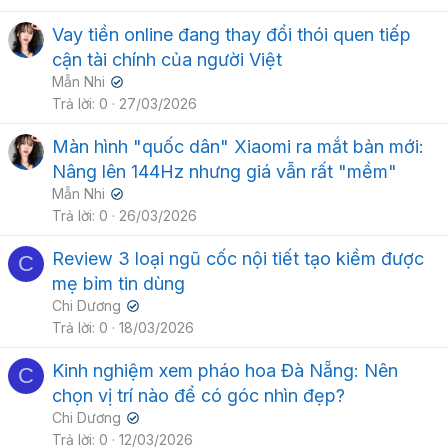
Vay tiền online đang thay đổi thói quen tiếp
cận tài chính của người Việt
Mẫn Nhi
✔
Trả lời
0
27/03/2026
Màn hình "quốc dân" Xiaomi ra mắt bản mới:
Nâng lên 144Hz nhưng giá vẫn rất "mềm"
Mẫn Nhi
✔
Trả lời
0
26/03/2026
Review 3 loại ngũ cốc nội tiết tạo kiềm được
C
mẹ bỉm tin dùng
Chi Dương
✔
Trả lời
0
18/03/2026
Kinh nghiệm xem pháo hoa Đà Nẵng: Nên
C
chọn vị trí nào để có góc nhìn đẹp?
Chi Dương
✔
Trả lời
0
12/03/2026