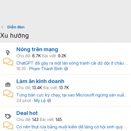
Diễn đàn
Xu hướng
Nóng trên mạng
Chủ đề
8.7K
Bài viết
9.2K
ChatGPT đã gây ra một làn sóng tranh cãi dữ dội ở châu Âu
16:35
Phạm Thanh Bình
✔
Làm ăn kinh doanh
Chủ đề
13.4K
Bài viết
13.7K
Từng bán cực kỳ chạy, tại sao Microsoft ngừng sản xuất bàn phím và chuột?
24 phút
Mỹ Lệ
✔
Deal hot
Chủ đề
143
Bài viết
145
Có nên thụt rửa bằng muối kiềm để tăng cơ hội sinh quý tử?