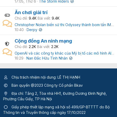
17:05, Thứ 6
The Storm Riders
✔
Ăn chơi giải trí
Chủ đề
9.4K
Bài viết
9.4K
Christopher Nolan biến sử thi Odyssey thành bom tấn IMAX: Thần thoại Hy Lạp sống lại chân thực
10:40
Derpy
✔
Cộng đồng An ninh mạng
Chủ đề
2.2K
Bài viết
2.2K
OpenAI và các công ty khác của Mỹ bị tố các mô hình AI của họ "vượt quá giới hạn", gây ra lo ngại về an ninh
16:29
Nan Đắc Hữu Tình Nhân
✔
Chịu trách nhiệm nội dung: LÊ THỊ HẠNH
Bản quyền @2023 Công ty Cổ phần Bkav
Địa chỉ: Tầng 2, Tòa nhà HH1, Đường Dương Đình Nghệ,
Phường Cầu Giấy, TP Hà Nội
Giấy phép thiết lập mạng xã hội số 499/GP-BTTTT
do Bộ
Thông tin và Truyền thông cấp ngày 17/10/2022