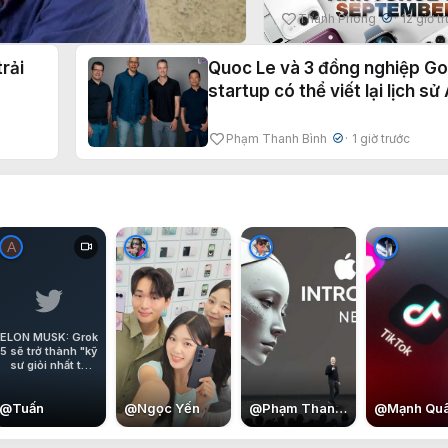
9
Thanh Phong
12 giờ t
✔
rải
Quoc Le và 3 đồng nghiệp Go
startup có thể viết lại lịch sử 
Phạm Thanh Bình
1 giờ trước
✔
A
ELON MUSK: Grok
5 sẽ trở thành "kỹ
sư giỏi nhất từ
trước đến nay".
@
Tuấn
@
Ngọc Yến
@
Phạm Thanh Bình
@
Mạnh Qu