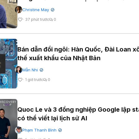
Christine May
✔
37 phút trước
0
Bán dẫn đổi ngôi: Hàn Quốc, Đài Loan xô
thế xuất khẩu của Nhật Bản
Mẫn Nhi
✔
1 giờ trước
0
Quoc Le và 3 đồng nghiệp Google lập st
có thể viết lại lịch sử AI
Phạm Thanh Bình
✔