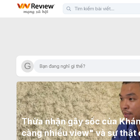
Thừa nhận gây sốc của Khán
càng nhiều view" và sự thật 