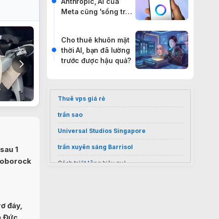
Anthropic, AI của
Meta cũng 'sổng trại'
đi báo đời internet
Cho thuê khuôn mặt
thời AI, bạn đã lường
trước được hậu quả?
Thuê vps giá rẻ
trần sao
Universal Studios Singapore
trần xuyên sáng Barrisol
sau 1
Roborock
Cách
triệt lông
hiệu quả
Sốc nặng giá
điều hoà Casper 9000
inverter
2026
Vietnam visa services
ơ đáy,
n Đức