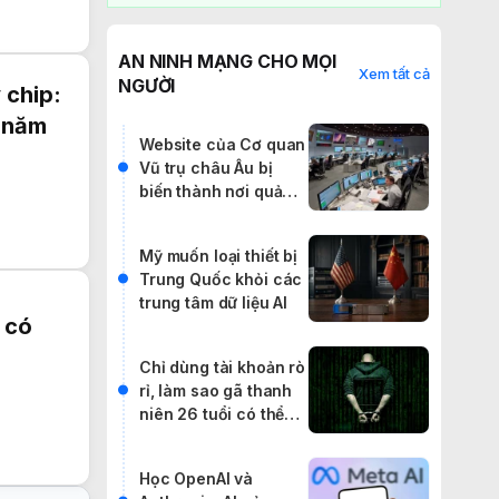
AN NINH MẠNG CHO MỌI
Xem tất cả
NGƯỜI
 chip:
c năm
Website của Cơ quan
Vũ trụ châu Âu bị
biến thành nơi quảng
cáo IPTV lậu
Mỹ muốn loại thiết bị
Trung Quốc khỏi các
trung tâm dữ liệu AI
 có
Chỉ dùng tài khoản rò
rỉ, làm sao gã thanh
niên 26 tuổi có thể
khiến cả thế giới rúng
động?
Học OpenAI và