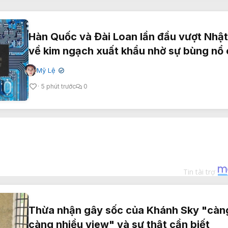
Hàn Quốc và Đài Loan lần đầu vượt Nhậ
về kim ngạch xuất khẩu nhờ sự bùng nổ 
Mỹ Lệ
✔
5 phút trước
0
Thừa nhận gây sốc của Khánh Sky "càn
càng nhiều view" và sự thật cần biết