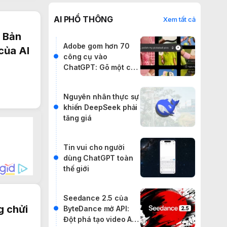
AI PHỔ THÔNG
Xem tất cả
t Bản
Adobe gom hơn 70
của AI
công cụ vào
ChatGPT: Gõ một câu
lệnh, cân cả
Photoshop lẫn
Nguyên nhân thực sự
Premiere
khiến DeepSeek phải
tăng giá
Tin vui cho người
dùng ChatGPT toàn
thế giới
Seedance 2.5 của
g chửi
ByteDance mở API:
Đột phá tạo video AI