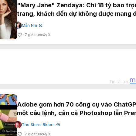
"Mary Jane" Zendaya: Chi 18 tỷ bao trọ
trang, khách đến dự không được mang 
thoại
Mẫn Nhi
✔
7 giờ trước
0
Adobe gom hơn 70 công cụ vào ChatGP
một câu lệnh, cân cả Photoshop lẫn Pre
The Storm Riders
✔
7 giờ trước
0