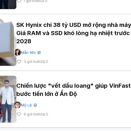
1 giờ trước
0
SK Hynix chi 38 tỷ USD mở rộng nhà máy
Giá RAM và SSD khó lòng hạ nhiệt trướ
2028
Mẫn Nhi
✔
3 giờ trước
0
Chiến lược "vết dầu loang" giúp VinFast
bước tiến lớn ở Ấn Độ
Mỹ Lệ
✔
6 giờ trước
0