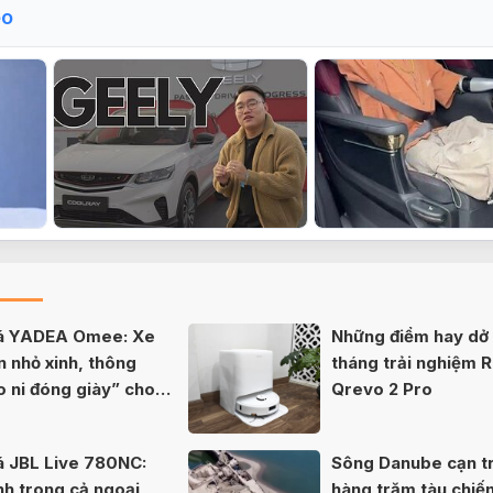
eo
iá YADEA Omee: Xe
Những điểm hay dở 
n nhỏ xinh, thông
tháng trải nghiệm 
o ni đóng giày” cho
Qrevo 2 Pro
á JBL Live 780NC:
Sông Danube cạn tr
nh trong cả ngoại
hàng trăm tàu chiế