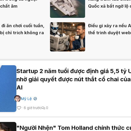
 chất âm
Quốc xã bất ngờ lộ 
80 năm
đi ăn chơi cuối tuần,
Điều gì xảy ra nếu A
ị chỉ trích không ra
thế trình duyệt we
Startup 2 năm tuổi được định giá 5,5 tỷ
nhờ giải quyết được nút thắt cổ chai của
AI
Mỹ Lệ
✔
6 giờ trước
0
"Người Nhện" Tom Holland chính thức c