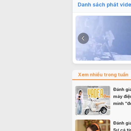
Danh sách phát vid
Xem nhiều trong tuần
Đánh g
máy điệ
minh “đ
nữ sinh
Đánh gi
Sự cá tí