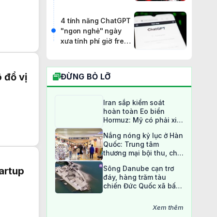
30 giây
4 tính năng ChatGPT
"ngon nghẻ" ngày
xưa tính phí giờ free
hoàn toàn
 đổ vị
ĐỪNG BỎ LỠ
Iran sắp kiểm soát
hoàn toàn Eo biển
Hormuz: Mỹ có phải xin
phép?
Nắng nóng kỷ lục ở Hàn
Quốc: Trung tâm
thương mại bội thu, chợ
truyền thống ế ẩm
Sông Danube cạn trơ
artup
đáy, hàng trăm tàu
chiến Đức Quốc xã bất
ngờ lộ diện sau 80 năm
Xem thêm