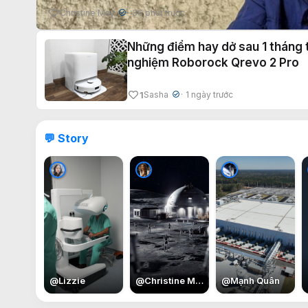
Christine May
36 phút trước
✔
Những điểm hay dở sau 1 tháng t
nghiệm Roborock Qrevo 2 Pro
1
Sasha
1 ngày trước
✔
💬 Story
@
Lizzie
@
Christine May
@
Mạnh Quân