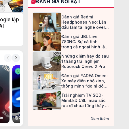
ĐÁNH GIÁ NỔI BẬT
rước
Đánh giá Redmi
ogle lập
Headphones Neo: Lần
AI
đầu làm tai nghe over-
ear, Redmi chọn cách đi
Đánh giá JBL Live
an toàn
780NC: Sự cá tính
trong cả ngoại hình lẫn
chất âm
Những điểm hay dở sau
1 tháng trải nghiệm
Roborock Qrevo 2 Pro
C
C
Đánh giá YADEA Omee:
Xe máy điện nhỏ xinh,
thông minh “đo ni đóng
giày” cho nữ sinh
Trải nghiệm TV SQD-
MiniLED C8L: màu sắc
rực rỡ chưa từng thấy ở
TV LCD
ân
@
Con voi còi
@
Nan Đắc Hữu Tình Nhân
@
Christine May
@
C
Xem thêm