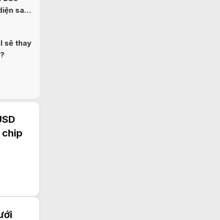
diện sau
I sẽ thay
b?
 USD
 chip
ưới