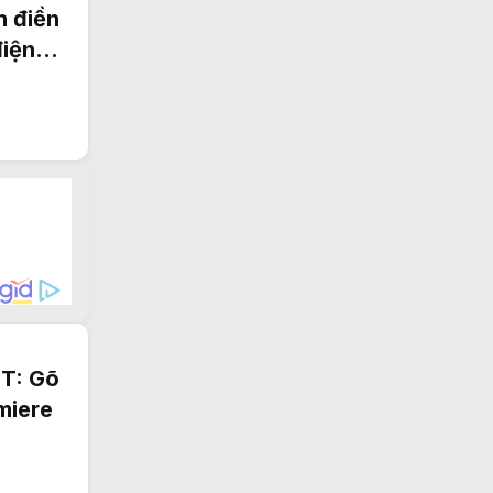
n điền
điện
T: Gõ
miere