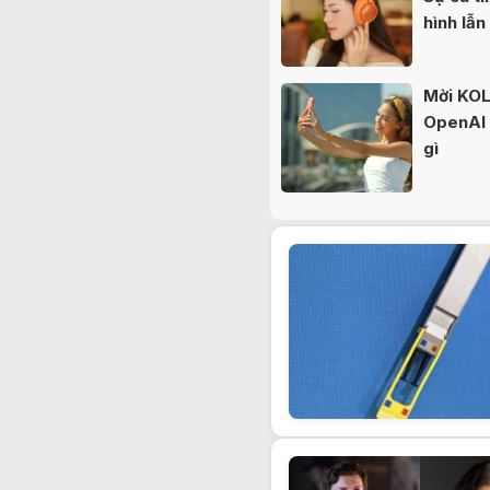
hình lẫn
Mời KOL 
OpenAI b
gì