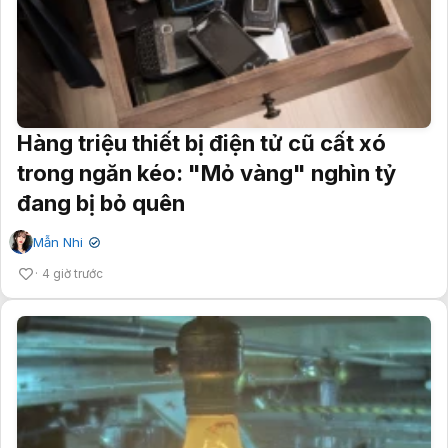
Hàng triệu thiết bị điện tử cũ cất xó
trong ngăn kéo: "Mỏ vàng" nghìn tỷ
đang bị bỏ quên
Mẫn Nhi
✔
4 giờ trước