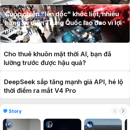
Cuộc chiến "lên dốc" khốc liệt, nhiều
hãng xe điện Trung Quốc lao đao vì lợi
nhuận
Cho thuê khuôn mặt thời AI, bạn đã
lường trước được hậu quả?
DeepSeek sắp tăng mạnh giá API, hé lộ
thời điểm ra mắt V4 Pro
💬 Story