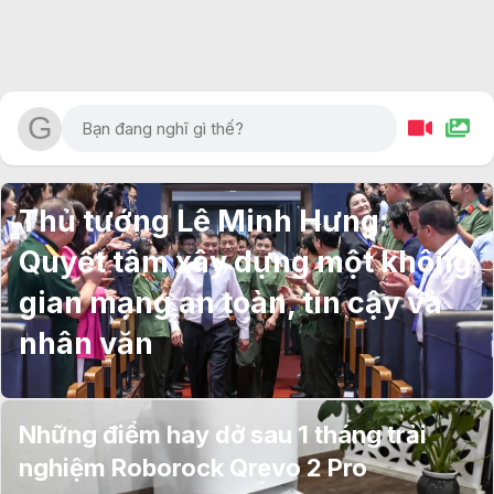
Thủ tướng Lê Minh Hưng:
Quyết tâm xây dựng một không
gian mạng an toàn, tin cậy và
nhân văn
Những điểm hay dở sau 1 tháng trải
nghiệm Roborock Qrevo 2 Pro