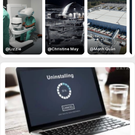
E
@
Lizzie
@
Christine May
@
Mạnh Quân