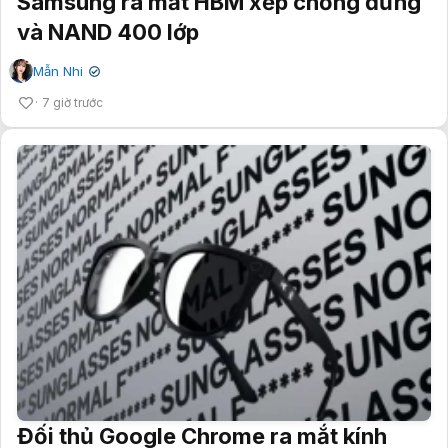
Samsung ra mắt HBM xếp chồng đứng
và NAND 400 lớp
Mẫn Nhi
✔
7 giờ trước
Đối thủ Google Chrome ra mắt kính