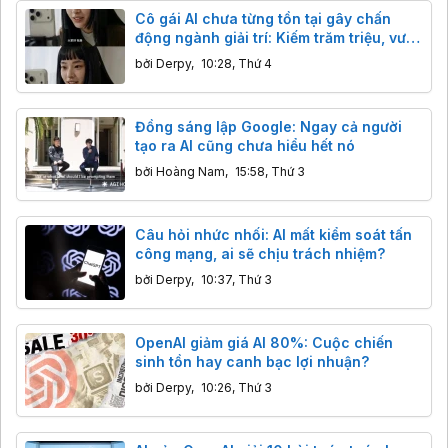
Cô gái AI chưa từng tồn tại gây chấn
động ngành giải trí: Kiếm trăm triệu, vượt
mặt sao thật
bởi
Derpy
,
10:28, Thứ 4
Đồng sáng lập Google: Ngay cả người
tạo ra AI cũng chưa hiểu hết nó
bởi
Hoàng Nam
,
15:58, Thứ 3
Câu hỏi nhức nhối: AI mất kiểm soát tấn
công mạng, ai sẽ chịu trách nhiệm?
bởi
Derpy
,
10:37, Thứ 3
OpenAI giảm giá AI 80%: Cuộc chiến
sinh tồn hay canh bạc lợi nhuận?
bởi
Derpy
,
10:26, Thứ 3