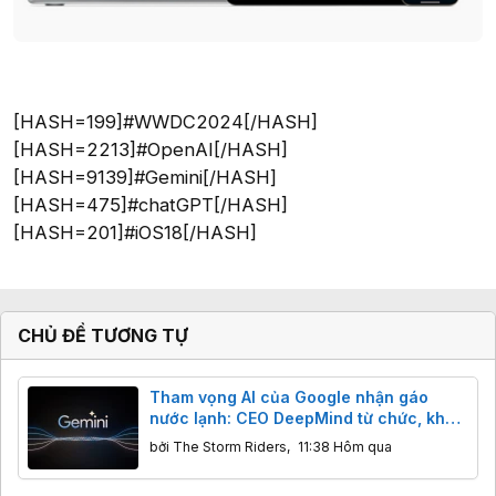
[HASH=199]#WWDC2024[/HASH]
[HASH=2213]#OpenAI[/HASH]
[HASH=9139]#Gemini[/HASH]
[HASH=475]#chatGPT[/HASH]
[HASH=201]#iOS18[/HASH]
CHỦ ĐỀ TƯƠNG TỰ
Tham vọng AI của Google nhận gáo
nước lạnh: CEO DeepMind từ chức, khả
năng lập trình của Gemini bị Claude,
bởi
The Storm Riders
,
11:38 Hôm qua
GPT cho "ngửi khói"