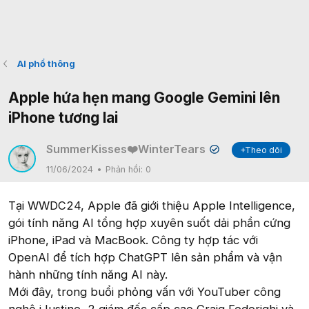
AI phổ thông
Apple hứa hẹn mang Google Gemini lên
iPhone tương lai
SummerKisses❤️WinterTears
+Theo dõi
✔
11/06/2024
Phản hồi:
0
Tại WWDC24, Apple đã giới thiệu Apple Intelligence,
gói tính năng AI tổng hợp xuyên suốt dải phần cứng
iPhone, iPad và MacBook. Công ty hợp tác với
OpenAI để tích hợp ChatGPT lên sản phẩm và vận
hành những tính năng AI này.
Mới đây, trong buổi phỏng vấn với YouTuber công