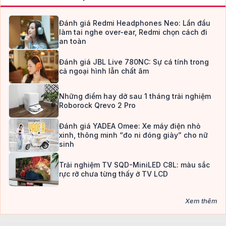
Đánh giá Redmi Headphones Neo: Lần đầu
làm tai nghe over-ear, Redmi chọn cách đi
an toàn
Đánh giá JBL Live 780NC: Sự cá tính trong
cả ngoại hình lẫn chất âm
Những điểm hay dở sau 1 tháng trải nghiệm
Roborock Qrevo 2 Pro
Đánh giá YADEA Omee: Xe máy điện nhỏ
xinh, thông minh “đo ni đóng giày” cho nữ
sinh
Trải nghiệm TV SQD-MiniLED C8L: màu sắc
rực rỡ chưa từng thấy ở TV LCD
Xem thêm