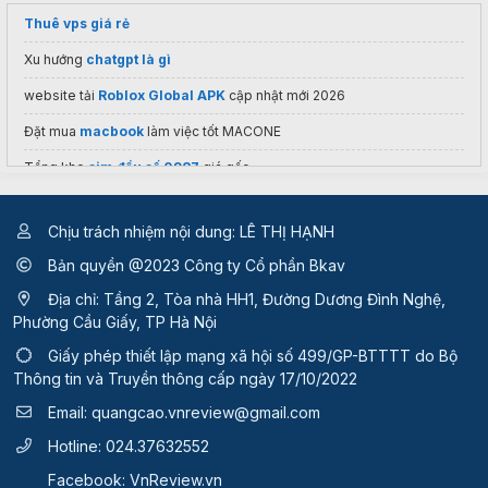
Thuê vps giá rẻ
Xu hướng
chatgpt là gì
website tải
Roblox Global APK
cập nhật mới 2026
Đặt mua
macbook
làm việc tốt MACONE
Tổng kho
sim đầu số 0987
giá gốc
Chịu trách nhiệm nội dung: LÊ THỊ HẠNH
Bản quyền @2023 Công ty Cổ phần Bkav
Địa chỉ: Tầng 2, Tòa nhà HH1, Đường Dương Đình Nghệ,
Phường Cầu Giấy, TP Hà Nội
Giấy phép thiết lập mạng xã hội số 499/GP-BTTTT
do Bộ
Thông tin và Truyền thông cấp ngày 17/10/2022
Email:
quangcao.vnreview@gmail.com
Hotline:
024.37632552
Facebook:
VnReview.vn