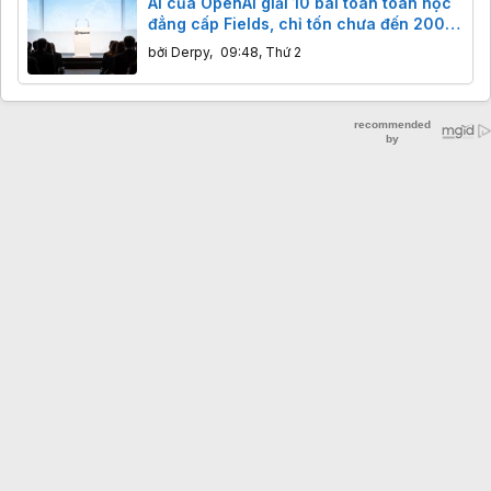
AI của OpenAI giải 10 bài toán toán học
đẳng cấp Fields, chỉ tốn chưa đến 2000
USD
bởi
Derpy
,
09:48, Thứ 2