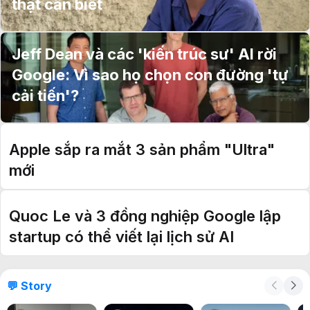
thật cần biết
Jeff Dean và các 'kiến trúc sư' AI rời
Google: Vì sao họ chọn con đường 'tự
cải tiến'?
Apple sắp ra mắt 3 sản phẩm "Ultra"
mới
Quoc Le và 3 đồng nghiệp Google lập
startup có thể viết lại lịch sử AI
💬 Story