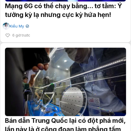
Mạng 6G có thể chạy bằng... tơ tằm: Ý
tưởng kỳ lạ nhưng cực kỳ hứa hẹn!
Kiều My
✔
6 giờ trước
Bán dẫn Trung Quốc lại có đột phá mới,
lần này là ở công đoạn làm phẳng tấm