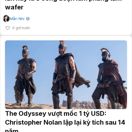
wafer
Mẫn Nhi
✔
6 giờ trước
The Odyssey vượt mốc 1 tỷ USD:
Christopher Nolan lập lại kỳ tích sau 14
năm