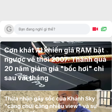
Cơn khát AI khiến giá RAM bật
ngược về thời 2007: Thành quả
20 năm giảm giá "bốc hơi" chỉ
sau vài tháng
Thừa nhận gây sốc của Khánh Sky
"càng chửi càng nhiều view" và sự