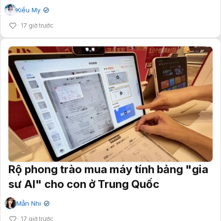
Kiều My
✔
17 giờ trước
Rộ phong trào mua máy tính bảng "gia
sư AI" cho con ở Trung Quốc
Mẫn Nhi
✔
17 giờ trước