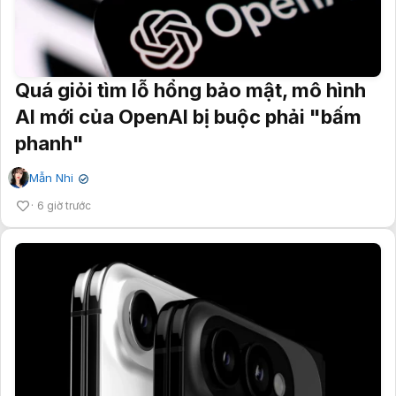
Quá giỏi tìm lỗ hổng bảo mật, mô hình
AI mới của OpenAI bị buộc phải "bấm
phanh"
Mẫn Nhi
✔
6 giờ trước