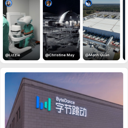
E
@
Lizzie
@
Christine May
@
Mạnh Quân