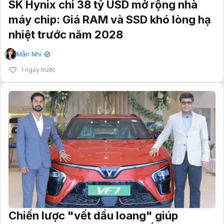
SK Hynix chi 38 tỷ USD mở rộng nhà
máy chip: Giá RAM và SSD khó lòng hạ
nhiệt trước năm 2028
Mẫn Nhi
✔
1 ngày trước
Chiến lược "vết dầu loang" giúp