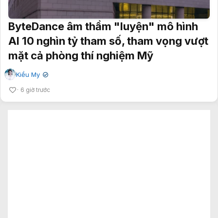
ByteDance âm thầm "luyện" mô hình
AI 10 nghìn tỷ tham số, tham vọng vượt
mặt cả phòng thí nghiệm Mỹ
Kiều My
✔
6 giờ trước