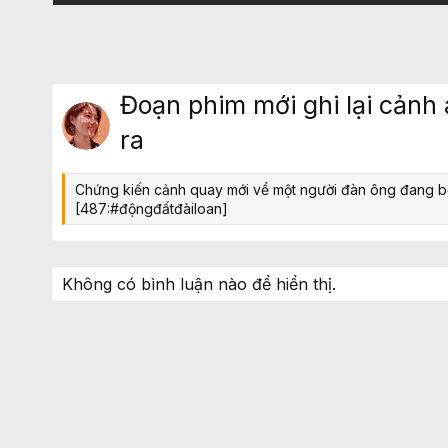
Đoạn phim mới ghi lại cảnh 
ra
Chứng kiến cảnh quay mới về một người đàn ông đang bơi t
[487:#độngđấtđàiloan]
Không có bình luận nào để hiển thị.