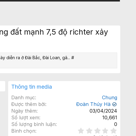
ộng đất mạnh 7,5 độ richter xảy
y diễn ra ở Đài Bắc, Đài Loan, gâ... #
Thông tin media
Danh mục
Chung
Được thêm bởi
Đoàn Thúy Hà
✔
Ngày thêm
03/04/2024
Số lượt xem
10,661
Số lượng bình luận
0
0
Bình chọn
.