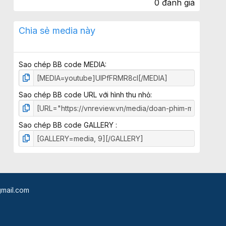
0 đánh giá
0
0
x
Chia sẻ media này
ế
p
h
Sao chép BB code MEDIA
ạ
n
g
Sao chép BB code URL với hình thu nhỏ
Sao chép BB code GALLERY
mail.com