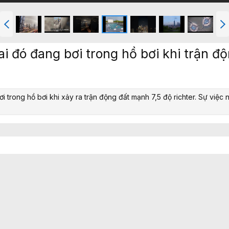
T
T
r
i
ư
ế
ớ
p
ai đó đang bơi trong hồ bơi khi trận đ
c
rong hồ bơi khi xảy ra trận động đất mạnh 7,5 độ richter. Sự việc nà