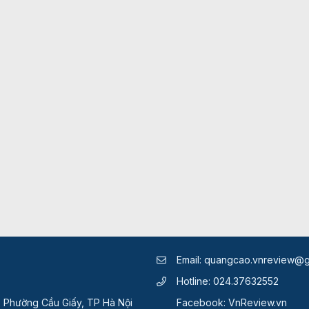
Email:
quangcao.vnreview@g
Hotline:
024.37632552
, Phường Cầu Giấy, TP Hà Nội
Facebook:
VnReview.vn