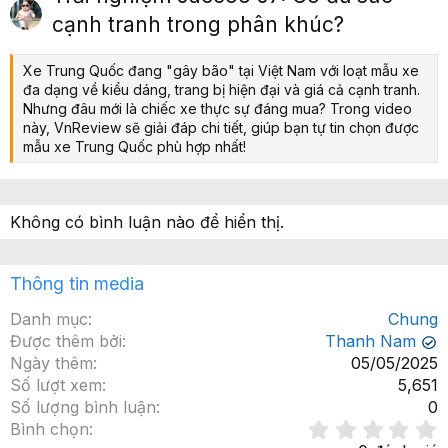
ớ
p
cạnh tranh trong phân khúc?
c
Xe Trung Quốc đang "gây bão" tại Việt Nam với loạt mẫu xe
đa dạng về kiểu dáng, trang bị hiện đại và giá cả cạnh tranh.
Nhưng đâu mới là chiếc xe thực sự đáng mua? Trong video
này, VnReview sẽ giải đáp chi tiết, giúp bạn tự tin chọn được
mẫu xe Trung Quốc phù hợp nhất!
Không có bình luận nào để hiển thị.
Thông tin media
Danh mục
Chung
Được thêm bởi
Thanh Nam
✔
Ngày thêm
05/05/2025
Số lượt xem
5,651
Số lượng bình luận
0
Bình chọn
.