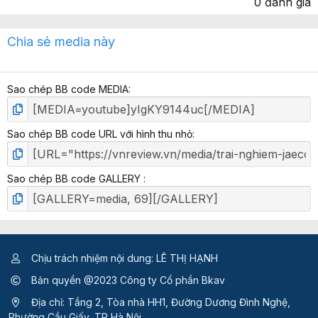
0 đánh giá
x
Chia sẻ media này
ế
p
h
Sao chép BB code MEDIA
ạ
n
g
Sao chép BB code URL với hình thu nhỏ
Sao chép BB code GALLERY
Chịu trách nhiệm nội dung: LÊ THỊ HẠNH
Bản quyền @2023 Công ty Cổ phần Bkav
Địa chỉ: Tầng 2, Tòa nhà HH1, Đường Dương Đình Nghệ,
Phường Cầu Giấy, TP Hà Nội