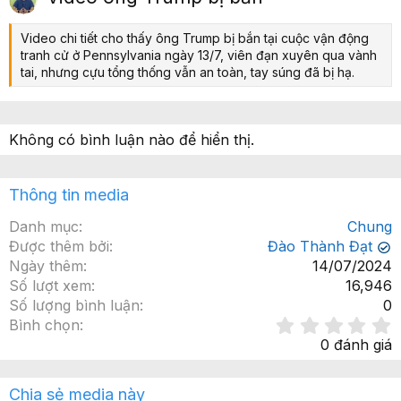
ớ
p
c
Video chi tiết cho thấy ông Trump bị bắn tại cuộc vận động
tranh cử ở Pennsylvania ngày 13/7, viên đạn xuyên qua vành
tai, nhưng cựu tổng thống vẫn an toàn, tay súng đã bị hạ.
Không có bình luận nào để hiển thị.
Thông tin media
Danh mục
Chung
Được thêm bởi
Đào Thành Đạt
✔
Ngày thêm
14/07/2024
Số lượt xem
16,946
Số lượng bình luận
0
Bình chọn
.
0 đánh giá
x
Chia sẻ media này