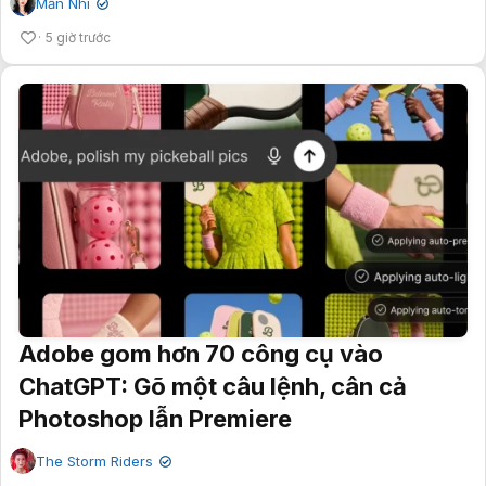
Mẫn Nhi
✔
5 giờ trước
Adobe gom hơn 70 công cụ vào
ChatGPT: Gõ một câu lệnh, cân cả
Photoshop lẫn Premiere
The Storm Riders
✔