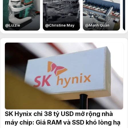
E
@
Lizzie
@
Christine May
@
Mạnh Quân
SK Hynix chi 38 tỷ USD mở rộng nhà
máy chip: Giá RAM và SSD khó lòng hạ