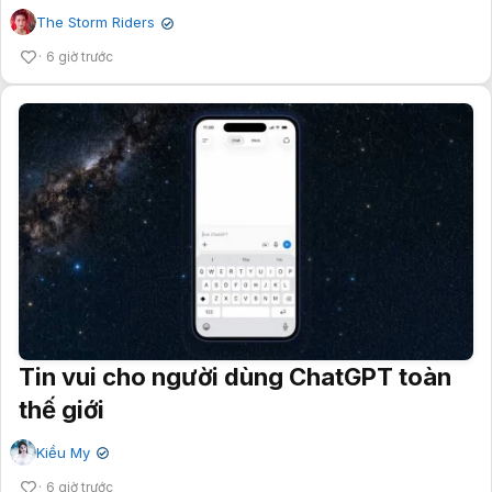
The Storm Riders
✔
6 giờ trước
Tin vui cho người dùng ChatGPT toàn
thế giới
Kiều My
✔
6 giờ trước