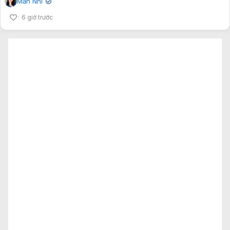
Mẫn Nhi
✔
6 giờ trước