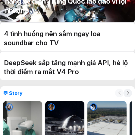
hãng xe điện Trung Quốc lao đao vì lợi
nhuận
4 tình huống nên sắm ngay loa
soundbar cho TV
DeepSeek sắp tăng mạnh giá API, hé lộ
thời điểm ra mắt V4 Pro
💬 Story