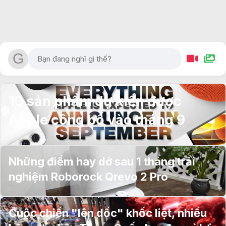
10 sản phẩm dự kiến được
Apple công bố vào tháng 9
Những điểm hay dở sau 1 tháng trải
nghiệm Roborock Qrevo 2 Pro
Cuộc chiến "lên dốc" khốc liệt, nhiều