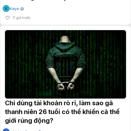
K
Kaya
✔
11 giờ trước
Chỉ dùng tài khoản rò rỉ, làm sao gã
thanh niên 26 tuổi có thể khiến cả thế
giới rúng động?