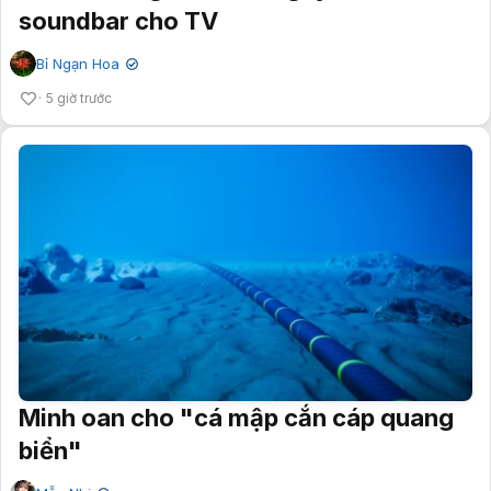
soundbar cho TV
Bỉ Ngạn Hoa
✔
5 giờ trước
Minh oan cho "cá mập cắn cáp quang
biển"