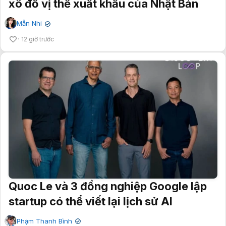
xô đổ vị thế xuất khẩu của Nhật Bản
Mẫn Nhi
✔
12 giờ trước
Quoc Le và 3 đồng nghiệp Google lập
startup có thể viết lại lịch sử AI
Phạm Thanh Bình
✔