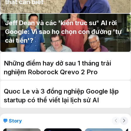
thật cần biết
Jeff Dean và các 'kiến trúc sư' AI rời
Google: Vì sao họ chọn con đường 'tự
cải tiến'?
Những điểm hay dở sau 1 tháng trải
nghiệm Roborock Qrevo 2 Pro
Quoc Le và 3 đồng nghiệp Google lập
startup có thể viết lại lịch sử AI
💬 Story