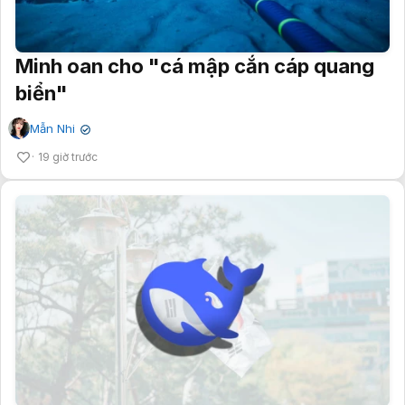
Minh oan cho "cá mập cắn cáp quang
biển"
Mẫn Nhi
✔
19 giờ trước