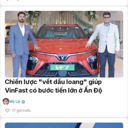
Chiến lược "vết dầu loang" giúp
VinFast có bước tiến lớn ở Ấn Độ
Mỹ Lệ
✔
17 giờ trước