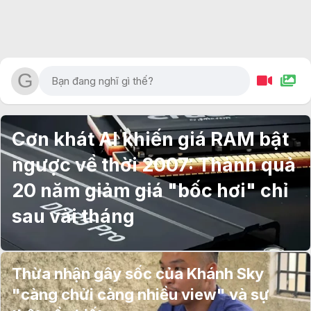
Cơn khát AI khiến giá RAM bật
ngược về thời 2007: Thành quả
20 năm giảm giá "bốc hơi" chỉ
sau vài tháng
Thừa nhận gây sốc của Khánh Sky
"càng chửi càng nhiều view" và sự