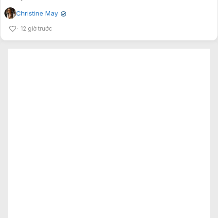
Christine May
✔
12 giờ trước