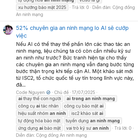
xu hướng bảo mật 2025
Trả lời: 0
Diễn đàn:
Cộng đồng
An ninh mạng
52% chuyên gia an ninh mạng lo AI sẽ cướp
việc
Nếu AI có thể thay thế phần lớn các thao tác an
ninh mạng, liệu chúng ta có còn cần nhiều kỹ sư
an ninh như trước? Bức tranh hiện tại cho thấy
các chuyên gia an ninh mạng vẫn đang bước từng
bước thận trọng khi tiếp cận AI. Một khảo sát mới
từ ISC2, tổ chức quốc tế uy tín trong lĩnh vực này,
đã...
Code Nguyen
Chủ đề
17/07/2025
✔
ai
thay thế con người
ai
trong
an
ninh
mạng
công cụ
ai
tác nhân
công cụ bảo mật
ai
hiệu suất nhóm
an
ninh
isc2 khảo sát
ai
tự động hóa bảo mật
tuyển dụng
an
ninh
mạng
ứng dụng
ai
bảo mật
vai trò kỹ sư
an
ninh
Trả lời: 0
Diễn đàn:
Cộng đồng An ninh mạng