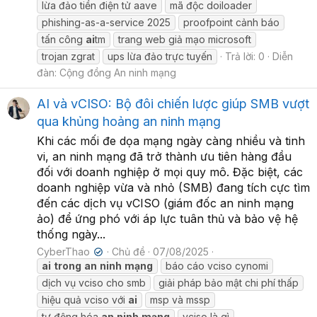
lừa đảo tiền điện tử aave
mã độc doiloader
phishing-as-a-service 2025
proofpoint cảnh báo
tấn công
ai
tm
trang web giả mạo microsoft
trojan zgrat
ups lừa đảo trực tuyến
Trả lời: 0
Diễn
đàn:
Cộng đồng An ninh mạng
AI và vCISO: Bộ đôi chiến lược giúp SMB vượt
qua khủng hoảng an ninh mạng
Khi các mối đe dọa mạng ngày càng nhiều và tinh
vi, an ninh mạng đã trở thành ưu tiên hàng đầu
đối với doanh nghiệp ở mọi quy mô. Đặc biệt, các
doanh nghiệp vừa và nhỏ (SMB) đang tích cực tìm
đến các dịch vụ vCISO (giám đốc an ninh mạng
ảo) để ứng phó với áp lực tuân thủ và bảo vệ hệ
thống ngày...
CyberThao
Chủ đề
07/08/2025
✔
ai
trong
an
ninh
mạng
báo cáo vciso cynomi
dịch vụ vciso cho smb
giải pháp bảo mật chi phí thấp
hiệu quả vciso với
ai
msp và mssp
tự động hóa
an
ninh
mạng
vciso là gì