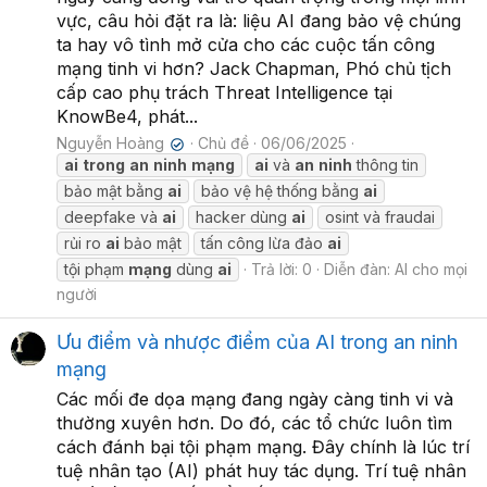
vực, câu hỏi đặt ra là: liệu AI đang bảo vệ chúng
ta hay vô tình mở cửa cho các cuộc tấn công
mạng tinh vi hơn? Jack Chapman, Phó chủ tịch
cấp cao phụ trách Threat Intelligence tại
KnowBe4, phát...
Nguyễn Hoàng
Chủ đề
06/06/2025
✔
ai
trong
an
ninh
mạng
ai
và
an
ninh
thông tin
bảo mật bằng
ai
bảo vệ hệ thống bằng
ai
deepfake và
ai
hacker dùng
ai
osint và fraudai
rủi ro
ai
bảo mật
tấn công lừa đảo
ai
tội phạm
mạng
dùng
ai
Trả lời: 0
Diễn đàn:
AI cho mọi
người
Ưu điểm và nhược điểm của AI trong an ninh
mạng
Các mối đe dọa mạng đang ngày càng tinh vi và
thường xuyên hơn. Do đó, các tổ chức luôn tìm
cách đánh bại tội phạm mạng. Đây chính là lúc trí
tuệ nhân tạo (AI) phát huy tác dụng. Trí tuệ nhân