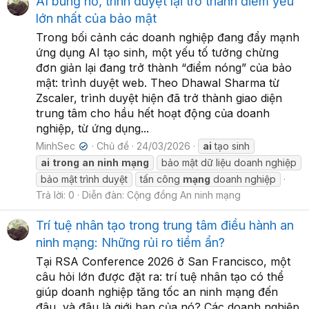
AI bùng nổ, trình duyệt lại trở thành điểm yếu
lớn nhất của bảo mật
Trong bối cảnh các doanh nghiệp đang đẩy mạnh
ứng dụng AI tạo sinh, một yếu tố tưởng chừng
đơn giản lại đang trở thành “điểm nóng” của bảo
mật: trình duyệt web. Theo Dhawal Sharma từ
Zscaler, trình duyệt hiện đã trở thành giao diện
trung tâm cho hầu hết hoạt động của doanh
nghiệp, từ ứng dụng...
MinhSec
Chủ đề
24/03/2026
ai
tạo sinh
✔
ai
trong
an
ninh
mạng
bảo mật dữ liệu doanh nghiệp
bảo mật trình duyệt
tấn công
mạng
doanh nghiệp
Trả lời: 0
Diễn đàn:
Cộng đồng An ninh mạng
Trí tuệ nhân tạo trong trung tâm điều hành an
ninh mạng: Những rủi ro tiềm ẩn?
Tại RSA Conference 2026 ở San Francisco, một
câu hỏi lớn được đặt ra: trí tuệ nhân tạo có thể
giúp doanh nghiệp tăng tốc an ninh mạng đến
đâu, và đâu là giới hạn của nó? Các doanh nghiệp