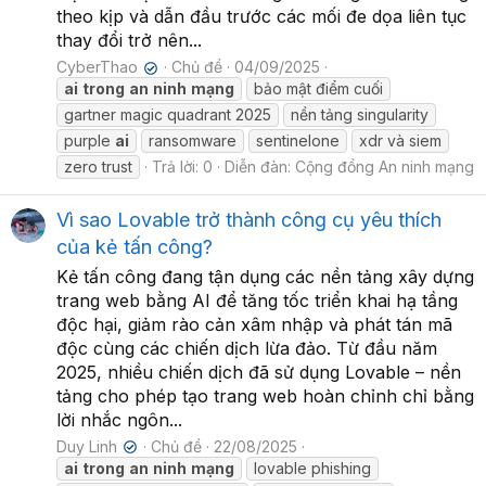
theo kịp và dẫn đầu trước các mối đe dọa liên tục
thay đổi trở nên...
CyberThao
Chủ đề
04/09/2025
✔
ai
trong
an
ninh
mạng
bảo mật điểm cuối
gartner magic quadrant 2025
nền tảng singularity
purple
ai
ransomware
sentinelone
xdr và siem
zero trust
Trả lời: 0
Diễn đàn:
Cộng đồng An ninh mạng
Vì sao Lovable trở thành công cụ yêu thích
của kẻ tấn công?
Kẻ tấn công đang tận dụng các nền tảng xây dựng
trang web bằng AI để tăng tốc triển khai hạ tầng
độc hại, giảm rào cản xâm nhập và phát tán mã
độc cùng các chiến dịch lừa đảo. Từ đầu năm
2025, nhiều chiến dịch đã sử dụng Lovable – nền
tảng cho phép tạo trang web hoàn chỉnh chỉ bằng
lời nhắc ngôn...
Duy Linh
Chủ đề
22/08/2025
✔
ai
trong
an
ninh
mạng
lovable phishing