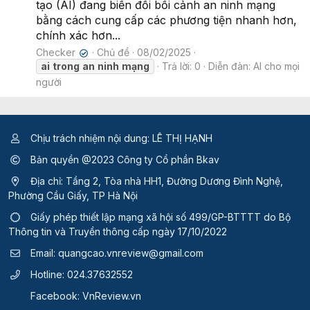
tạo (AI) đang biến đổi bối cảnh an ninh mạng
bằng cách cung cấp các phương tiện nhanh hơn,
chính xác hơn...
Checker
Chủ đề
08/02/2025
✔
ai
trong
an
ninh
mạng
Trả lời: 0
Diễn đàn:
AI cho mọi
người
Chịu trách nhiệm nội dung: LÊ THỊ HẠNH
Bản quyền @2023 Công ty Cổ phần Bkav
Địa chỉ: Tầng 2, Tòa nhà HH1, Đường Dương Đình Nghệ,
Phường Cầu Giấy, TP Hà Nội
Giấy phép thiết lập mạng xã hội số 499/GP-BTTTT
do Bộ
Thông tin và Truyền thông cấp ngày 17/10/2022
Email:
quangcao.vnreview@gmail.com
Hotline:
024.37632552
Facebook:
VnReview.vn