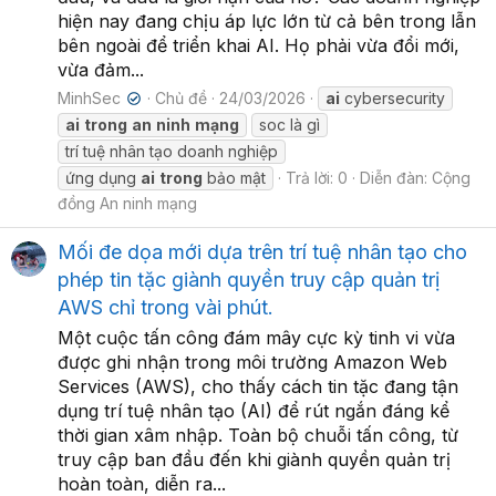
hiện nay đang chịu áp lực lớn từ cả bên trong lẫn
bên ngoài để triển khai AI. Họ phải vừa đổi mới,
vừa đảm...
MinhSec
Chủ đề
24/03/2026
ai
cybersecurity
✔
ai
trong
an
ninh
mạng
soc là gì
trí tuệ nhân tạo doanh nghiệp
ứng dụng
ai
trong
bảo mật
Trả lời: 0
Diễn đàn:
Cộng
đồng An ninh mạng
Mối đe dọa mới dựa trên trí tuệ nhân tạo cho
phép tin tặc giành quyền truy cập quản trị
AWS chỉ trong vài phút.
Một cuộc tấn công đám mây cực kỳ tinh vi vừa
được ghi nhận trong môi trường Amazon Web
Services (AWS), cho thấy cách tin tặc đang tận
dụng trí tuệ nhân tạo (AI) để rút ngắn đáng kể
thời gian xâm nhập. Toàn bộ chuỗi tấn công, từ
truy cập ban đầu đến khi giành quyền quản trị
hoàn toàn, diễn ra...