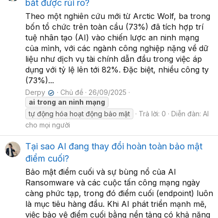
bắt được rủi ro?
Theo một nghiên cứu mới từ Arctic Wolf, ba trong
bốn tổ chức trên toàn cầu (73%) đã tích hợp trí
tuệ nhân tạo (AI) vào chiến lược an ninh mạng
của mình, với các ngành công nghiệp nặng về dữ
liệu như dịch vụ tài chính dẫn đầu trong việc áp
dụng với tỷ lệ lên tới 82%. Đặc biệt, nhiều công ty
(73%)...
Derpy
Chủ đề
26/09/2025
✔
ai
trong
an
ninh
mạng
tự động hóa hoạt động bảo mật
Trả lời: 0
Diễn đàn:
AI
cho mọi người
Tại sao AI đang thay đổi hoàn toàn bảo mật
điểm cuối?
Bảo mật điểm cuối và sự bùng nổ của AI
Ransomware và các cuộc tấn công mạng ngày
càng phức tạp, trong đó điểm cuối (endpoint) luôn
là mục tiêu hàng đầu. Khi AI phát triển mạnh mẽ,
việc bảo vệ điểm cuối bằng nền tảng có khả năng