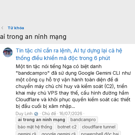
Từ khóa
ai trong an ninh mạng
Tin tặc chỉ cần ra lệnh, AI tự dựng lại cả hệ
thống điều khiển mã độc trong 6 phút
Một tin tặc nói tiếng Nga có biệt danh
"bandcampro" đã sử dụng Google Gemini CLI như
một công cụ hỗ trợ vận hành toàn diện để di
chuyển máy chủ chỉ huy và kiểm soát (C2), triển
khai máy chủ VPS thay thế, cấu hình đường hầm
Cloudflare và khôi phục quyền kiểm soát các thiết
bị đầu cuối bị xâm nhập...
Duy Linh
Chủ đề
16/07/2026
✔
ai
trong
an
ninh
mạng
bandcampro
bảo mật hệ thống
botnet c2
cloudflare tunnel
gemini cli
google gemini cli
powershell độc hại