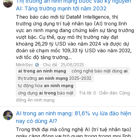
Thị trường an ninh mạng bước vào kỷ nguyên
AI: Tăng trưởng mạnh tới năm 2032
Theo báo cáo mới từ DataM Intelligence, thị
trường ứng dụng trí tuệ nhân tạo (AI) trong lĩnh
vực an ninh mạng đang chứng kiến sự tăng trưởng
vượt bậc. Cụ thể, quy mô thị trường này đạt
khoảng 26,29 tỷ USD vào năm 2024 và được dự
đoán sẽ chạm mốc 109,33 tỷ USD vào năm 2032,
với tốc độ tăng trưởng...
MinhSec
Chủ đề
25/06/2025
✔
ai
trong
an
ninh
mạng
công nghệ bảo mật dùng
ai
thị trường
an
ninh
mạng
2025–2032
tự động hóa
an
ninh
mạng
ứng dụng
ai
trong
bảo mật
Trả lời: 0
Diễn đàn:
Cộng
đồng An ninh mạng
AI trong an ninh mạng: 81,6% vụ lừa đảo hiện
nay có dùng AI?
Trong thời đại mà công nghệ AI (trí tuệ nhân tạo)
ngày càng đóng vai trò quan trọng trong mọi lĩnh