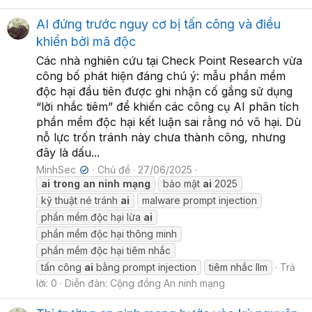
AI đứng trước nguy cơ bị tấn công và điều
khiển bởi mã độc
Các nhà nghiên cứu tại Check Point Research vừa
công bố phát hiện đáng chú ý: mẫu phần mềm
độc hại đầu tiên được ghi nhận cố gắng sử dụng
“lời nhắc tiêm” để khiến các công cụ AI phân tích
phần mềm độc hại kết luận sai rằng nó vô hại. Dù
nỗ lực trốn tránh này chưa thành công, nhưng
đây là dấu...
MinhSec
Chủ đề
27/06/2025
✔
ai
trong
an
ninh
mạng
bảo mật
ai
2025
kỹ thuật né tránh
ai
malware prompt injection
phần mềm độc hại lừa
ai
phần mềm độc hại thông minh
phần mềm độc hại tiêm nhắc
tấn công
ai
bằng prompt injection
tiêm nhắc llm
Trả
lời: 0
Diễn đàn:
Cộng đồng An ninh mạng