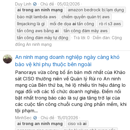
Duy Linh
Chủ đề
05/02/2026
✔
ai
trong
an
ninh
mạng
amazon bedrock bị lạm dụng
bảo mật lambda aws
chiếm quyền quản trị aws
llmjacking là gì
mối đe dọa
ai
tấn công
rò rỉ s3 aws
tấn công aws bằng
ai
tấn công đám mây aws
tấn công đám mây tự động
Trả lời: 0
Diễn đàn:
Cộng
đồng An ninh mạng
An ninh mạng doanh nghiệp ngày càng khó
bảo vệ khi phụ thuộc bên ngoài
Panorays vừa công bố ấn bản mới nhất của Khảo
sát CISO thường niên về Quản lý Rủi ro An ninh
mạng của Bên thứ ba, hé lộ nhiều tín hiệu đáng lo
ngại đối với các tổ chức doanh nghiệp. Điểm nổi
bật nhất trong báo cáo là sự gia tăng trở lại của
các cuộc tấn công chuỗi cung ứng phần mềm, khi
tội phạm...
MinhSec
Chủ đề
15/01/2026
✔
ai
trong
an
ninh
mạng
ciso và
ai