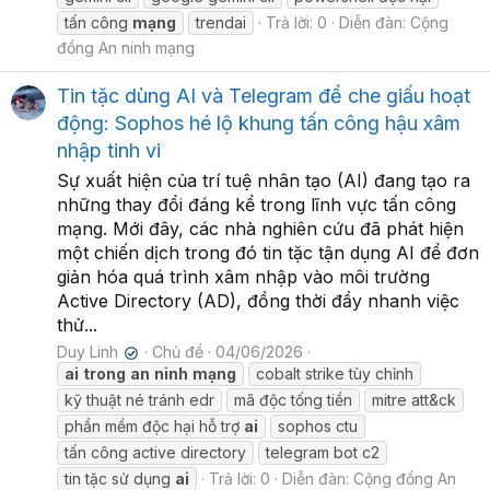
tấn công
mạng
trendai
Trả lời: 0
Diễn đàn:
Cộng
đồng An ninh mạng
Tin tặc dùng AI và Telegram để che giấu hoạt
động: Sophos hé lộ khung tấn công hậu xâm
nhập tinh vi
Sự xuất hiện của trí tuệ nhân tạo (AI) đang tạo ra
những thay đổi đáng kể trong lĩnh vực tấn công
mạng. Mới đây, các nhà nghiên cứu đã phát hiện
một chiến dịch trong đó tin tặc tận dụng AI để đơn
giản hóa quá trình xâm nhập vào môi trường
Active Directory (AD), đồng thời đẩy nhanh việc
thử...
Duy Linh
Chủ đề
04/06/2026
✔
ai
trong
an
ninh
mạng
cobalt strike tùy chỉnh
kỹ thuật né tránh edr
mã độc tống tiền
mitre att&ck
phần mềm độc hại hỗ trợ
ai
sophos ctu
tấn công active directory
telegram bot c2
tin tặc sử dụng
ai
Trả lời: 0
Diễn đàn:
Cộng đồng An