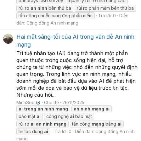
panorays ciso survey
quản lý rủi ro nhà cung cấp
rủi ro
an
ninh
bên thứ ba
rủi ro phần mềm bên thứ ba
tấn công chuỗi cung ứng phần mềm
Trả lời: 0
Diễn
đàn:
Cộng đồng An ninh mạng
Hai mặt sáng-tối của AI trong vấn đề An ninh
mạng
Trí tuệ nhân tạo (AI) đang trở thành một phần
quen thuộc trong cuộc sống hiện đại, hỗ trợ
chúng ta từ những việc nhỏ đến những quyết định
quan trọng. Trong lĩnh vực an ninh mạng, nhiều
doanh nghiệp đã bắt đầu dựa vào AI để phát hiện
sớm mối đe dọa và bảo vệ dữ liệu trước tin tặc.
Nhưng câu hỏi...
MinhSec
Chủ đề
26/11/2025
✔
ai
trong
an
ninh
mạng
an
ninh
mạng
ai
bảo mật
ai
công nghệ
ai
bảo mật
rủi ro
ai
an
ninh
mạng
tấn công
mạng
bằng
ai
tin tặc dùng
ai
Trả lời: 0
Diễn đàn:
Cộng đồng An ninh
mạng