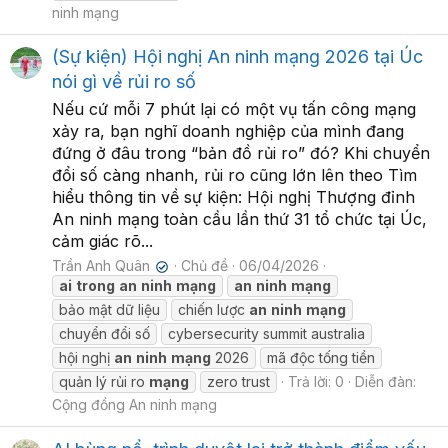
ninh mạng
(Sự kiện) Hội nghị An ninh mạng 2026 tại Úc
nói gì về rủi ro số
Nếu cứ mỗi 7 phút lại có một vụ tấn công mạng
xảy ra, bạn nghĩ doanh nghiệp của mình đang
đứng ở đâu trong “bản đồ rủi ro” đó? Khi chuyển
đổi số càng nhanh, rủi ro cũng lớn lên theo Tìm
hiểu thông tin về sự kiện: Hội nghị Thượng đỉnh
An ninh mạng toàn cầu lần thứ 31 tổ chức tại Úc,
cảm giác rõ...
Trần Anh Quân
Chủ đề
06/04/2026
✔
ai
trong
an
ninh
mạng
an
ninh
mạng
bảo mật dữ liệu
chiến lược
an
ninh
mạng
chuyển đổi số
cybersecurity summit australia
hội nghị
an
ninh
mạng
2026
mã độc tống tiền
quản lý rủi ro
mạng
zero trust
Trả lời: 0
Diễn đàn:
Cộng đồng An ninh mạng