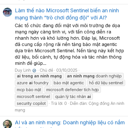
Làm thế nào Microsoft Sentinel biến an ninh
mạng thành “trò chơi đồng đội” với AI?
Các tổ chức đang đối mặt với môi trường đe dọa
mạng ngày càng tinh vi, với tấn công diễn ra
nhanh hơn và khó lường hơn. Đáp lại, Microsoft
đã cung cấp rộng rãi nền tảng bảo mật agentic
dựa trên Microsoft Sentinel. Nền tảng này kết hợp
dữ liệu, bối cảnh, tự động hóa và tác nhân thông
minh để giúp...
Duy Linh
Chủ đề
03/10/2025
✔
ai
trong
an
ninh
mạng
an
ninh
mạng
doanh nghiệp
azure
ai
foundry
bảo mật agentic
hồ dữ liệu sentinel
mcp bảo mật
microsoft defender tích hợp
microsoft sentinel
quản lý tác nhân
ai
security copilot
Trả lời: 0
Diễn đàn:
Cộng đồng An ninh
mạng
AI và an ninh mạng: Doanh nghiệp liệu có nắm