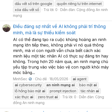
dấu vết số trên google
quyền riêng tư trên internet
xóa dấu vết số
Trả lời: 0
Diễn đàn:
Cộng đồng An ninh
mạng
Điều đáng sợ nhất về AI không phải trí thông
minh, mà là sự thiếu kiểm soát
AI có thể đang tạo ra cuộc khủng hoảng an ninh
mạng lớn tiếp theo, không phải vì nó quá thông
minh, mà vì con người vẫn chưa biết cách xác
minh liệu một tác nhân AI có thực sự đáng tin hay
không. Trong hơn 20 năm qua, an ninh mạng chủ
yếu tập trung vào việc bảo vệ con người khỏi máy
móc bằng...
MinhSec
Chủ đề
18/05/2026
ai
agent
✔
ai
cybersecurity
an
ninh
mạng
ai
bảo mật
ai
lỗ hổng bảo mật
ai
prompt injection
tác nhân
ai
xác thực
ai
zero trust
ai
Trả lời: 0
Diễn đàn:
Cộng
đồng An ninh mạng