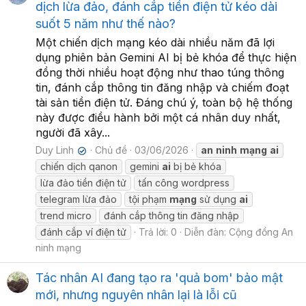
dịch lừa đảo, đánh cắp tiền điện tử kéo dài
suốt 5 năm như thế nào?
Một chiến dịch mạng kéo dài nhiều năm đã lợi
dụng phiên bản Gemini AI bị bẻ khóa để thực hiện
đồng thời nhiều hoạt động như thao túng thông
tin, đánh cắp thông tin đăng nhập và chiếm đoạt
tài sản tiền điện tử. Đáng chú ý, toàn bộ hệ thống
này được điều hành bởi một cá nhân duy nhất,
người đã xây...
Duy Linh
Chủ đề
03/06/2026
an
ninh
mạng
ai
✔
chiến dịch qanon
gemini
ai
bị bẻ khóa
lừa đảo tiền điện tử
tấn công wordpress
telegram lừa đảo
tội phạm
mạng
sử dụng
ai
trend micro
đánh cắp thông tin đăng nhập
đánh cắp ví điện tử
Trả lời: 0
Diễn đàn:
Cộng đồng An
ninh mạng
Tác nhân AI đang tạo ra 'quả bom' bảo mật
mới, nhưng nguyên nhân lại là lỗi cũ