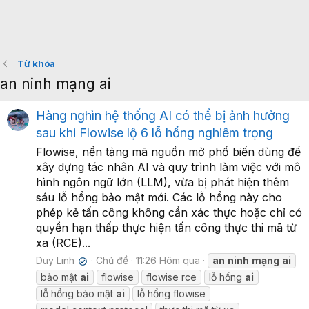
Từ khóa
an ninh mạng ai
Hàng nghìn hệ thống AI có thể bị ảnh hưởng
sau khi Flowise lộ 6 lỗ hổng nghiêm trọng
Flowise, nền tảng mã nguồn mở phổ biến dùng để
xây dựng tác nhân AI và quy trình làm việc với mô
hình ngôn ngữ lớn (LLM), vừa bị phát hiện thêm
sáu lỗ hổng bảo mật mới. Các lỗ hổng này cho
phép kẻ tấn công không cần xác thực hoặc chỉ có
quyền hạn thấp thực hiện tấn công thực thi mã từ
xa (RCE)...
Duy Linh
Chủ đề
11:26 Hôm qua
an
ninh
mạng
ai
✔
bảo mật
ai
flowise
flowise rce
lỗ hổng
ai
lỗ hổng bảo mật
ai
lỗ hổng flowise