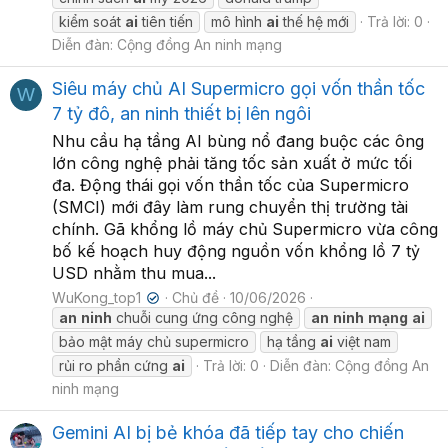
kiểm soát
ai
tiên tiến
mô hình
ai
thế hệ mới
Trả lời: 0
Diễn đàn:
Cộng đồng An ninh mạng
Siêu máy chủ AI Supermicro gọi vốn thần tốc
W
7 tỷ đô, an ninh thiết bị lên ngôi
Nhu cầu hạ tầng AI bùng nổ đang buộc các ông
lớn công nghệ phải tăng tốc sản xuất ở mức tối
đa. Động thái gọi vốn thần tốc của Supermicro
(SMCI) mới đây làm rung chuyển thị trường tài
chính. Gã khổng lồ máy chủ Supermicro vừa công
bố kế hoạch huy động nguồn vốn khổng lồ 7 tỷ
USD nhằm thu mua...
WuKong_top1
Chủ đề
10/06/2026
✔
an
ninh
chuỗi cung ứng công nghệ
an
ninh
mạng
ai
bảo mật máy chủ supermicro
hạ tầng
ai
việt nam
rủi ro phần cứng
ai
Trả lời: 0
Diễn đàn:
Cộng đồng An
ninh mạng
Gemini AI bị bẻ khóa đã tiếp tay cho chiến