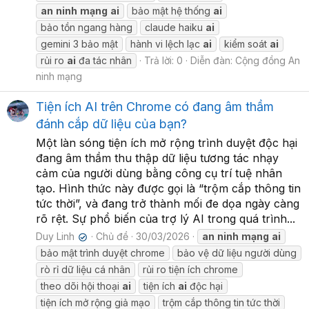
an
ninh
mạng
ai
bảo mật hệ thống
ai
bảo tồn ngang hàng
claude haiku
ai
gemini 3 bảo mật
hành vi lệch lạc
ai
kiểm soát
ai
rủi ro
ai
đa tác nhân
Trả lời: 0
Diễn đàn:
Cộng đồng An
ninh mạng
Tiện ích AI trên Chrome có đang âm thầm
đánh cắp dữ liệu của bạn?
Một làn sóng tiện ích mở rộng trình duyệt độc hại
đang âm thầm thu thập dữ liệu tương tác nhạy
cảm của người dùng bằng công cụ trí tuệ nhân
tạo. Hình thức này được gọi là “trộm cắp thông tin
tức thời”, và đang trở thành mối đe dọa ngày càng
rõ rệt. Sự phổ biến của trợ lý AI trong quá trình...
Duy Linh
Chủ đề
30/03/2026
an
ninh
mạng
ai
✔
bảo mật trình duyệt chrome
bảo vệ dữ liệu người dùng
rò rỉ dữ liệu cá nhân
rủi ro tiện ích chrome
theo dõi hội thoại
ai
tiện ích
ai
độc hại
tiện ích mở rộng giả mạo
trộm cắp thông tin tức thời