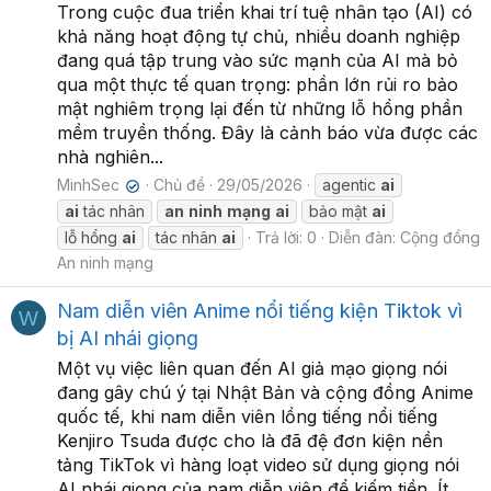
Trong cuộc đua triển khai trí tuệ nhân tạo (AI) có
khả năng hoạt động tự chủ, nhiều doanh nghiệp
đang quá tập trung vào sức mạnh của AI mà bỏ
qua một thực tế quan trọng: phần lớn rủi ro bảo
mật nghiêm trọng lại đến từ những lỗ hổng phần
mềm truyền thống. Đây là cảnh báo vừa được các
nhà nghiên...
MinhSec
Chủ đề
29/05/2026
agentic
ai
✔
ai
tác nhân
an
ninh
mạng
ai
bảo mật
ai
lỗ hổng
ai
tác nhân
ai
Trả lời: 0
Diễn đàn:
Cộng đồng
An ninh mạng
Nam diễn viên Anime nổi tiếng kiện Tiktok vì
W
bị AI nhái giọng
Một vụ việc liên quan đến AI giả mạo giọng nói
đang gây chú ý tại Nhật Bản và cộng đồng Anime
quốc tế, khi nam diễn viên lồng tiếng nổi tiếng
Kenjiro Tsuda được cho là đã đệ đơn kiện nền
tảng TikTok vì hàng loạt video sử dụng giọng nói
AI nhái giọng của nam diễn viên để kiếm tiền. Ít