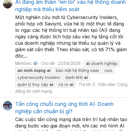
AI đang âm thầm 'len lỏi' vào hệ thống doanh
nghiệp mà thiếu kiểm soát
Một nghiên cứu mới từ Cybersecurity Insiders,
phối hợp với Saviynt, vừa hé lộ một thực tế đáng
lo ngại: các hệ thống trí tuệ nhân tạo (AI) đang
ngày càng được tích hợp sâu vào hạ tầng cốt lõi
của doanh nghiệp nhưng lại thiếu sự quản lý và
giám sát cần thiết. Theo khảo sát, có tới 71% giám
đốc...
MinhSec
Chủ đề
22/04/2026
ai
doanh nghiệp
✔
an
ninh
mạng
ai
bảo mật hệ thống saas
ciso
cybersecurity insiders
danh tính
ai
quản lý truy cập
ai
rủi ro
ai
Trả lời: 0
Diễn đàn:
Cộng
đồng An ninh mạng
Tấn công chuỗi cung ứng thời AI: Doanh
nghiệp cần chuẩn bị gì?
Các cuộc tấn công mạng dựa trên trí tuệ nhân tạo
đang bước vào giai đoạn mới, khi các mô hình AI