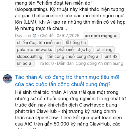
mang tên "chiếm đoạt tên miền ảo"
(slopsquatting). Kỹ thuật này khai thác hiện tượng
ảo giác (hallucination) của các mô hình ngôn ngữ
lớn (LLM), khi AI tạo ra những tên miền có vẻ hợp
lệ nhưng thực tế chưa...
Duy Linh
Chủ đề
03/07/2026
an
ninh
mạng
ai
✔
chiếm đoạt tên miền ảo
lỗ hổng llm
palo alto networks
phần mềm độc hại
phishing
slopsquatting
tấn công chuỗi cung ứng
ai
unit 42
url ảo
ai
Trả lời: 0
Diễn đàn:
Cộng đồng An ninh mạng
Tác nhân AI có đang trở thành mục tiêu mới
của các cuộc tấn công chuỗi cung ứng?
Hệ sinh thái tác nhân AI vừa trải qua một trong
những sự cố chuỗi cung ứng nghiêm trọng nhất từ
trước đến nay khi chiến dịch ClawHavoc bùng
phát trên ClawHub - thị trường kỹ năng chính
thức của OpenClaw. Theo kết quả quét toàn diện
của AIG trên gần 50.000 kỹ năng ClawHub, các