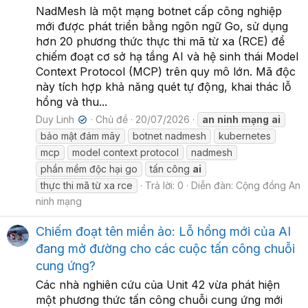
NadMesh là một mạng botnet cấp công nghiệp
mới được phát triển bằng ngôn ngữ Go, sử dụng
hơn 20 phương thức thực thi mã từ xa (RCE) để
chiếm đoạt cơ sở hạ tầng AI và hệ sinh thái Model
Context Protocol (MCP) trên quy mô lớn. Mã độc
này tích hợp khả năng quét tự động, khai thác lỗ
hổng và thu...
Duy Linh
Chủ đề
20/07/2026
an
ninh
mạng
ai
✔
bảo mật đám mây
botnet nadmesh
kubernetes
mcp
model context protocol
nadmesh
phần mềm độc hại go
tấn công
ai
thực thi mã từ xa rce
Trả lời: 0
Diễn đàn:
Cộng đồng An
ninh mạng
Chiếm đoạt tên miền ảo: Lỗ hổng mới của AI
đang mở đường cho các cuộc tấn công chuỗi
cung ứng?
Các nhà nghiên cứu của Unit 42 vừa phát hiện
một phương thức tấn công chuỗi cung ứng mới