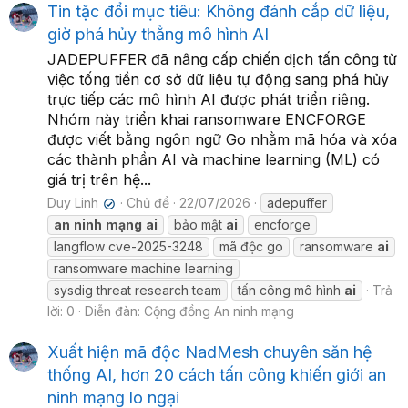
Tin tặc đổi mục tiêu: Không đánh cắp dữ liệu,
giờ phá hủy thẳng mô hình AI
JADEPUFFER đã nâng cấp chiến dịch tấn công từ
việc tống tiền cơ sở dữ liệu tự động sang phá hủy
trực tiếp các mô hình AI được phát triển riêng.
Nhóm này triển khai ransomware ENCFORGE
được viết bằng ngôn ngữ Go nhằm mã hóa và xóa
các thành phần AI và machine learning (ML) có
giá trị trên hệ...
Duy Linh
Chủ đề
22/07/2026
adepuffer
✔
an
ninh
mạng
ai
bảo mật
ai
encforge
langflow cve-2025-3248
mã độc go
ransomware
ai
ransomware machine learning
sysdig threat research team
tấn công mô hình
ai
Trả
lời: 0
Diễn đàn:
Cộng đồng An ninh mạng
Xuất hiện mã độc NadMesh chuyên săn hệ
thống AI, hơn 20 cách tấn công khiến giới an
ninh mạng lo ngại