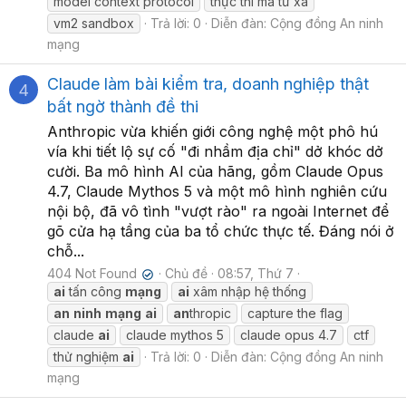
model context protocol
thực thi mã từ xa
vm2 sandbox
Trả lời: 0
Diễn đàn:
Cộng đồng An ninh
mạng
Claude làm bài kiểm tra, doanh nghiệp thật
4
bất ngờ thành đề thi
Anthropic vừa khiến giới công nghệ một phô hú
vía khi tiết lộ sự cố "đi nhầm địa chỉ" dở khóc dở
cười. Ba mô hình AI của hãng, gồm Claude Opus
4.7, Claude Mythos 5 và một mô hình nghiên cứu
nội bộ, đã vô tình "vượt rào" ra ngoài Internet để
gõ cửa hạ tầng của ba tổ chức thực tế. Đáng nói ở
chỗ...
404 Not Found
Chủ đề
08:57, Thứ 7
✔
ai
tấn công
mạng
ai
xâm nhập hệ thống
an
ninh
mạng
ai
an
thropic
capture the flag
claude
ai
claude mythos 5
claude opus 4.7
ctf
thử nghiệm
ai
Trả lời: 0
Diễn đàn:
Cộng đồng An ninh
mạng