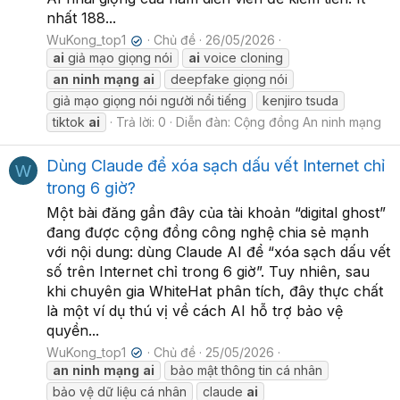
nhất 188...
WuKong_top1
Chủ đề
26/05/2026
✔
ai
giả mạo giọng nói
ai
voice cloning
an
ninh
mạng
ai
deepfake giọng nói
giả mạo giọng nói người nổi tiếng
kenjiro tsuda
tiktok
ai
Trả lời: 0
Diễn đàn:
Cộng đồng An ninh mạng
Dùng Claude để xóa sạch dấu vết Internet chỉ
W
trong 6 giờ?
Một bài đăng gần đây của tài khoản “digital ghost”
đang được cộng đồng công nghệ chia sẻ mạnh
với nội dung: dùng Claude AI để “xóa sạch dấu vết
số trên Internet chỉ trong 6 giờ”. Tuy nhiên, sau
khi chuyên gia WhiteHat phân tích, đây thực chất
là một ví dụ thú vị về cách AI hỗ trợ bảo vệ
quyền...
WuKong_top1
Chủ đề
25/05/2026
✔
an
ninh
mạng
ai
bảo mật thông tin cá nhân
bảo vệ dữ liệu cá nhân
claude
ai