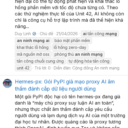
hiện đại có thể tự động phát hiện và khai thác lỗ
hổng phần mềm với tốc độ chưa từng có. Theo
các thử nghiệm thực tế của Unit 42, AI không còn
chỉ là công cụ hỗ trợ lập trình mà đã thể hiện khả
năng...
Duy Linh
Chủ đề
21/04/2026
ai
tấn công
mạng
✔
an
ninh
mạng
ai
bảo mật phần mềm
khai thác lỗ hổng
lỗ hổng zero-day
mã nguồn mở oss
phòng thủ
an
ninh
mạng
tấn công chuỗi cung ứng
tự động hóa tấn công
unit 42
Trả lời: 0
Diễn đàn:
Cộng đồng An ninh mạng
Hermes-px: Gói PyPI giả mạo proxy AI âm
thầm đánh cắp dữ liệu người dùng
Một gói PyPI độc hại có tên hermes-px đang giả
danh là “máy chủ proxy suy luận AI an toàn”,
nhưng thực chất âm thầm đánh cắp yêu cầu
người dùng và lạm dụng dịch vụ AI của một trường
đại học tư nhân. Được quảng cáo là proxy tương