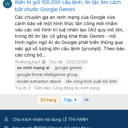
Kiên trì gửi 100.000 câu lệnh, tin tặc tìm cách
W
bắt chước Google Gemini
Các chuyên gia an ninh mạng của Google vừa
cảnh báo về một hình thức tấn công mới nhắm
vào các mô hình trí tuệ nhân tạo (AI) quy mô lớn,
trong đó tin tặc cố gắng khai thác Gemini - mô
hình ngôn ngữ AI do Google phát triển thông qua
việc gửi số lượng lớn câu lệnh (prompt). Theo báo
cáo công bố...
WuKong_top1
Chủ đề
23/02/2026
✔
an
ninh
mạng
ai
google gemini
google threat intelligence group
model extraction attack
tấn công trích xuất mô hình
Trả lời: 0
Diễn đàn:
Cộng đồng An ninh mạng
Last
1/3 trang
Tiếp
Chịu trách nhiệm nội dung: LÊ THỊ HẠNH