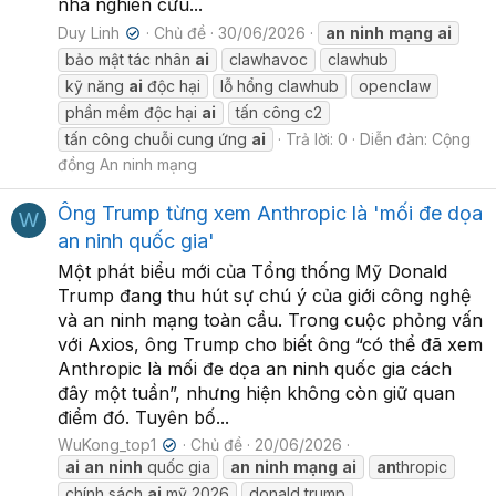
nhà nghiên cứu...
Duy Linh
Chủ đề
30/06/2026
an
ninh
mạng
ai
✔
bảo mật tác nhân
ai
clawhavoc
clawhub
kỹ năng
ai
độc hại
lỗ hổng clawhub
openclaw
phần mềm độc hại
ai
tấn công c2
tấn công chuỗi cung ứng
ai
Trả lời: 0
Diễn đàn:
Cộng
đồng An ninh mạng
Ông Trump từng xem Anthropic là 'mối đe dọa
W
an ninh quốc gia'
Một phát biểu mới của Tổng thống Mỹ Donald
Trump đang thu hút sự chú ý của giới công nghệ
và an ninh mạng toàn cầu. Trong cuộc phỏng vấn
với Axios, ông Trump cho biết ông “có thể đã xem
Anthropic là mối đe dọa an ninh quốc gia cách
đây một tuần”, nhưng hiện không còn giữ quan
điểm đó. Tuyên bố...
WuKong_top1
Chủ đề
20/06/2026
✔
ai
an
ninh
quốc gia
an
ninh
mạng
ai
an
thropic
chính sách
ai
mỹ 2026
donald trump