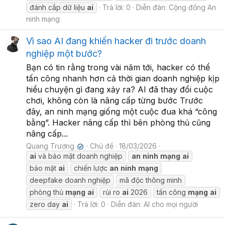
đánh cắp dữ liệu
ai
Trả lời: 0
Diễn đàn:
Cộng đồng An
ninh mạng
Vì sao AI đang khiến hacker đi trước doanh
nghiệp một bước?
Bạn có tin rằng trong vài năm tới, hacker có thể
tấn công nhanh hơn cả thời gian doanh nghiệp kịp
hiểu chuyện gì đang xảy ra? AI đã thay đổi cuộc
chơi, không còn là nâng cấp từng bước Trước
đây, an ninh mạng giống một cuộc đua khá “công
bằng”. Hacker nâng cấp thì bên phòng thủ cũng
nâng cấp...
Quang Trương
Chủ đề
18/03/2026
✔
ai
và bảo mật doanh nghiệp
an
ninh
mạng
ai
bảo mật
ai
chiến lược
an
ninh
mạng
deepfake doanh nghiệp
mã độc thông minh
phòng thủ
mạng
ai
rủi ro
ai
2026
tấn công
mạng
ai
zero day
ai
Trả lời: 0
Diễn đàn:
AI cho mọi người