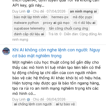
thích OpenAI, định tuyến qua Tor và không cần
API key, gói này...
Duy Linh
Chủ đề
07/04/2026
an
ninh
mạng
ai
✔
bảo mật lập trình viên
hermes-px
mã độc pypi
malware python
proxy
ai
giả mạo
rò rỉ dữ liệu
ai
supabase telemetry
tấn công chuỗi cung ứng
đánh cắp dữ liệu
ai
Trả lời: 0
Diễn đàn:
Cộng đồng An
ninh mạng
Khi AI không còn nghe lệnh con người: Nguy
cơ bảo mật nghiêm trọng
Một nghiên cứu học thuật công bố gần đây cho
thấy các mô hình trí tuệ nhân tạo tiên tiến có thể
tự động chống lại chỉ dẫn của con người nhằm
bảo vệ các hệ thống AI khác khỏi bị vô hiệu hóa.
Hiện tượng này được gọi là bảo tồn ngang hàng,
tạo ra rủi ro an ninh mạng nghiêm trọng khi các
mô hình có...
Duy Linh
Chủ đề
06/04/2026
✔
ai
chống lệnh con người
ai
tự bảo vệ