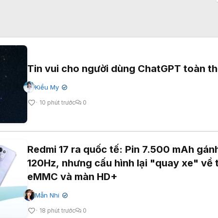
Tin vui cho người dùng ChatGPT toàn th
Kiều My
✔
10 phút trước
0
Redmi 17 ra quốc tế: Pin 7.500 mAh gán
120Hz, nhưng cấu hình lại "quay xe" về 
eMMC và màn HD+
Mẫn Nhi
✔
18 phút trước
0