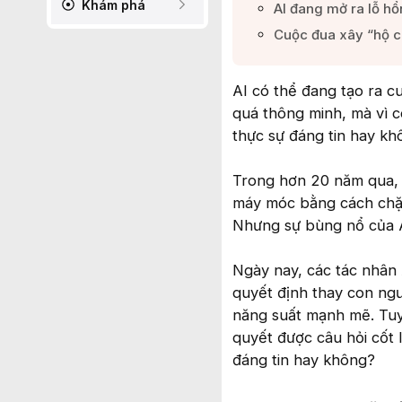
Khám phá
AI đang mở ra lỗ hổ
Cuộc đua xây “hộ ch
AI có thể đang tạo ra c
quá thông minh, mà vì c
thực sự đáng tin hay kh
Trong hơn 20 năm qua, 
máy móc bằng cách chặn
Nhưng sự bùng nổ của A
Ngày nay, các tác nhân A
quyết định thay con ngư
năng suất mạnh mẽ. Tuy 
quyết được câu hỏi cốt l
đáng tin hay không?