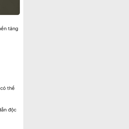
 nền tảng
 có thể
 dẫn độc