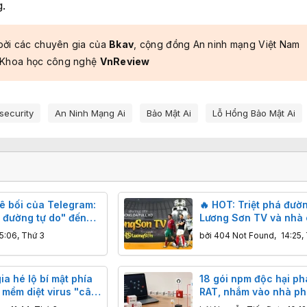
.
bởi các chuyên gia của
Bkav
, cộng đồng An ninh mạng Việt Nam
 Khoa học công nghệ
VnReview
security
An Ninh Mạng Ai
Bảo Mật Ai
Lỗ Hổng Bảo Mật Ai
bê bối của Telegram:
🔥 HOT: Triệt phá đườ
n đường tự do" đến
Lương Sơn TV và nhà 
điều tra của nhiều
OK9!
5:06, Thứ 3
bởi
404 Not Found
,
14:25,
a hé lộ bí mật phía
18 gói npm độc hại ph
 mềm diệt virus "cây
RAT, nhắm vào nhà phá
ờn" của Triều Tiên
sử dụng công cụ Alib