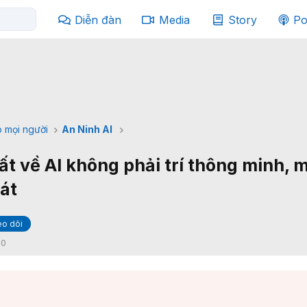
Diễn đàn
Media
Story
Po
 mọi người
An Ninh AI
t về AI không phải trí thông minh, m
át
o dõi
:
0