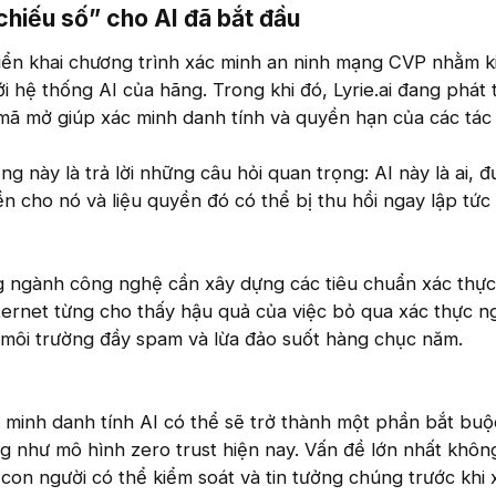
hiếu số” cho AI đã bắt đầu​
iển khai chương trình xác minh an ninh mạng CVP nhằm k
i hệ thống AI của hãng. Trong khi đó, Lyrie.ai đang phát 
mã mở giúp xác minh danh tính và quyền hạn của các tác 
g này là trả lời những câu hỏi quan trọng: AI này là ai, 
ền cho nó và liệu quyền đó có thể bị thu hồi ngay lập tức
ng ngành công nghệ cần xây dựng các tiêu chuẩn xác thực
nternet từng cho thấy hậu quả của việc bỏ qua xác thực n
h môi trường đầy spam và lừa đảo suốt hàng chục năm.
c minh danh tính AI có thể sẽ trở thành một phần bắt buộ
g như mô hình zero trust hiện nay. Vấn đề lớn nhất khôn
con người có thể kiểm soát và tin tưởng chúng trước khi 