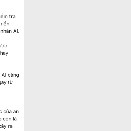
iểm tra
triển
nhân AI.
được
 hay
 AI càng
gay từ
c của an
g còn là
xảy ra