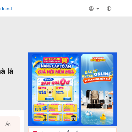
dcast
à là
Ẩn