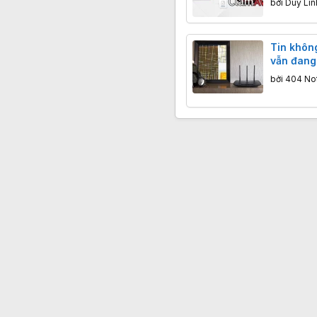
bởi
Duy Lin
Tin khôn
vẫn đang
đời cũ
bởi
404 No