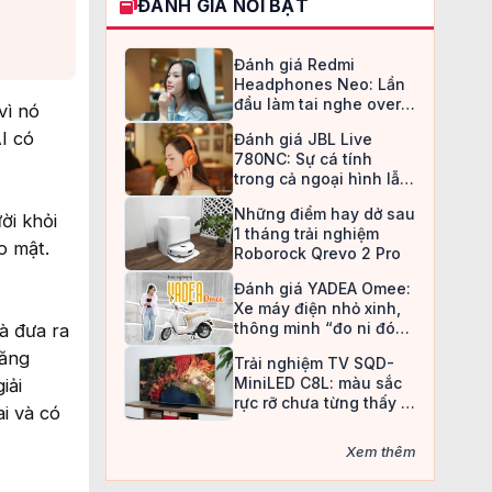
ĐÁNH GIÁ NỔI BẬT
Đánh giá Redmi
Headphones Neo: Lần
đầu làm tai nghe over-
vì nó
ear, Redmi chọn cách đi
I có
Đánh giá JBL Live
an toàn
780NC: Sự cá tính
trong cả ngoại hình lẫn
chất âm
Những điểm hay dở sau
ời khỏi
1 tháng trải nghiệm
o mật.
Roborock Qrevo 2 Pro
Đánh giá YADEA Omee:
Xe máy điện nhỏ xinh,
thông minh “đo ni đóng
và đưa ra
giày” cho nữ sinh
tăng
Trải nghiệm TV SQD-
MiniLED C8L: màu sắc
iải
rực rỡ chưa từng thấy ở
ai và có
TV LCD
Xem thêm