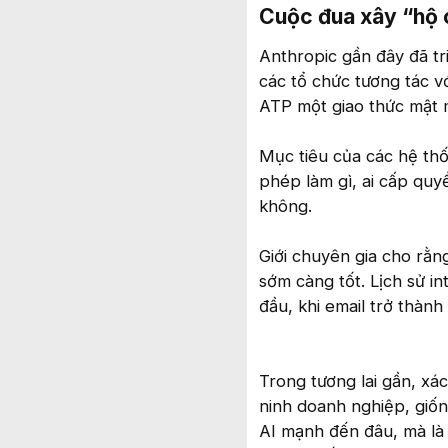
Cuộc đua xây “hộ c
Anthropic gần đây đã tr
các tổ chức tương tác vớ
ATP một giao thức mật 
Mục tiêu của các hệ thốn
phép làm gì, ai cấp quy
không.
Giới chuyên gia cho rằ
sớm càng tốt. Lịch sử i
đầu, khi email trở thàn
Trong tương lai gần, xá
ninh doanh nghiệp, giốn
AI mạnh đến đâu, mà là 