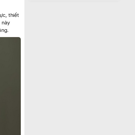
c, thiết
g này
ộng.