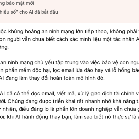
ng bảo mật mới​
iếu số” cho AI đã bắt đầu​
uộc khủng hoảng an ninh mạng lớn tiếp theo, không phải 
on người vẫn chưa biết cách xác minh liệu một tác nhân A
ông.
an ninh mạng chủ yếu tập trung vào việc bảo vệ con ngư
 phần mềm độc hại, lọc email lừa đảo hay vá lỗ hổng bả
I đang làm thay đổi hoàn toàn mô hình đó.
I đã có thể đọc email, viết mã, xử lý giao dịch tài chính 
ời. Chúng đang được triển khai rất nhanh nhờ khả năng 
nhiên, điều đáng lo là phần lớn doanh nghiệp vẫn chưa g
õi: khi AI hành động thay bạn, làm sao biết nó thực sự là 