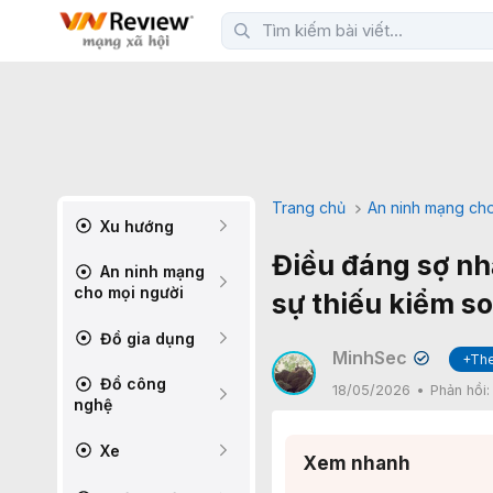
Trang chủ
An ninh mạng cho
Xu hướng
Điều đáng sợ nhấ
An ninh mạng
cho mọi người
sự thiếu kiểm so
Đồ gia dụng
MinhSec
+The
✔
Đồ công
18/05/2026
Phản hồi
nghệ
Xe
Xem nhanh