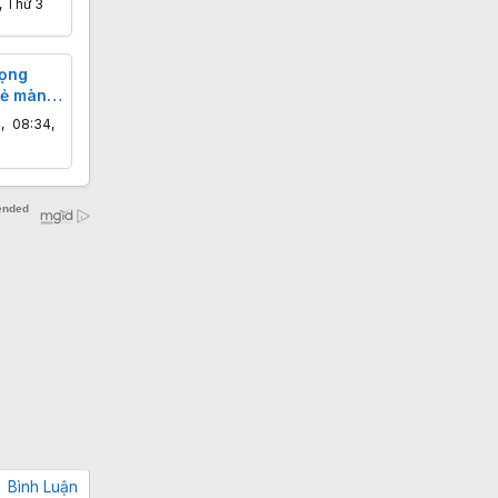
, Thứ 3
rọng
sẻ màn
ể cho
n
,
08:34,
yền điều
Bình Luận