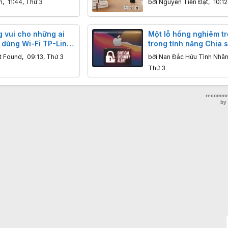
h
,
11:44, Thứ 3
bởi
Nguyễn Tiến Đạt
,
10:12
g vui cho những ai
Một lỗ hổng nghiêm t
 dùng Wi-Fi TP-Link
trong tính năng Chia 
hình của macOS có th
t Found
,
09:13, Thứ 3
bởi
Nan Đắc Hữu Tình Nhâ
phép tin tặc chiếm qu
Thứ 3
khiển máy Mac từ xa