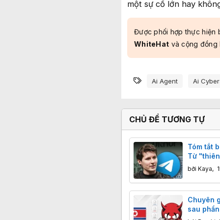
một sự cố lớn hay không
Được phối hợp thực hiện 
WhiteHat
và cộng đồng
Từ khóa
Ai Agent
Ai Cyber
CHỦ ĐỀ TƯƠNG TỰ
Tóm tắt 
Từ "thiê
tâm điểm 
bởi
Kaya
,
1
quốc gia
Chuyên gi
sau phần
nhà lá vư