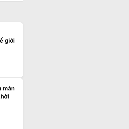
ế giới
h màn
thời