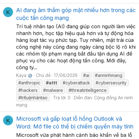
AI đang âm thầm góp mặt nhiều hơn trong các
K
cuộc tấn công mạng
Trí tuệ nhân tạo (AI) đang giúp con người làm việc
nhanh hơn, học tập hiệu quả hơn và tự động hóa
hàng loạt tác vụ phức tạp. Tuy nhiên, mặt trái của
công nghệ này cũng đang ngày càng bộc lộ rõ khi
các nhóm tội phạm mạng bắt đầu tận dụng AI để
phục vụ cho các hoạt động tấn công. Mới đây,
công ty...
Kaya
Chủ đề
17/06/2026
#ai
#anninhmang
✔
#anthropic
#attt
#cyberattack
#cybersecurity
#hackers
#malware
#threatintelligence
#trítuệnhântao
Trả lời: 0
Diễn đàn:
Cộng đồng An ninh
mạng
Microsoft vá gấp loạt lỗ hổng Outlook và
K
Word: Mở file có thể bị chiếm quyền máy tính
Microsoft vừa phát hành cảnh báo khẩn về ba lỗ