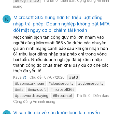
#trítuệnhântao
Trả lời: 0
Diễn đàn:
Cộng đồng An ninh
mạng
Microsoft 365 hứng hơn 81 triệu lượt đăng
K
nhập trái phép: Doanh nghiệp không bật MFA
đối mặt nguy cơ bị chiếm tài khoản
Một chiến dịch tấn công quy mô lớn nhằm vào
người dùng Microsoft 365 vừa được các chuyên
gia an ninh mạng cảnh báo sau khi ghi nhận hơn
81 triệu lượt đăng nhập trái phép chỉ trong vòng
hai tuần. Nhiều doanh nghiệp đã bị xâm nhập
thành công do chưa triển khai đầy đủ cơ chế xác
thực đa yếu tố...
Kaya
Chủ đề
07/07/2026
#attt
✔
#baomattaikhoan
#cloudsecurity
#cybersecurity
#mfa
#microsoft
#microsoft365
#passwordspraying
#threatintel
Trả lời: 0
Diễn đàn:
Cộng đồng An ninh mạng
Vì sao tin giả về sức khỏe luôn lan truyền