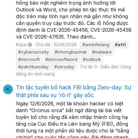
hổng bảo mật nghiêm trọng ảnh hưởng tới
Outlook và Word, cho phép tin tặc thực thi mã
độc trên máy tính nạn nhân mà gần như không
cần quyền truy cập trước đó. Các lỗ hổng được
định danh là CVE-2026-45456, CVE-2026-45458
và CVE-2026-47635. Theo đánh...
Kaya
Chủ đề
15/06/2026
#anninhmang
#attt
✔
#cybersecurity
#lohongbaomat
#malware
#microsoft
#microsoftword
#outlook
#patchtuesday
#zeroday
Trả lời: 0
Diễn đàn:
Cộng
đồng An ninh mạng
Tin tặc tuyên bố hack FBI bằng Zero-day: Sự
K
thật phía sau vụ 'rò rỉ' gây sốc
Ngày 12/6/2026, một tài khoản hacker có biệt
danh “Orcinus orca” bất ngờ đăng tải bài viết
tuyên bố cho rằng đã xâm nhập thành công hạ
tầng của Cục Điều tra Liên bang Mỹ (FBI), đồng
thời tung ra một phần dữ liệu được cho là “bằng
chứng” cho cuộc tấn công này. Bài đăng nhanh