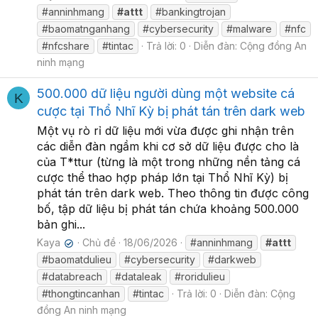
#anninhmang
#attt
#bankingtrojan
#baomatnganhang
#cybersecurity
#malware
#nfc
#nfcshare
#tintac
Trả lời: 0
Diễn đàn:
Cộng đồng An
ninh mạng
500.000 dữ liệu người dùng một website cá
K
cược tại Thổ Nhĩ Kỳ bị phát tán trên dark web
Một vụ rò rỉ dữ liệu mới vừa được ghi nhận trên
các diễn đàn ngầm khi cơ sở dữ liệu được cho là
của T*ttur (từng là một trong những nền tảng cá
cược thể thao hợp pháp lớn tại Thổ Nhĩ Kỳ) bị
phát tán trên dark web. Theo thông tin được công
bố, tập dữ liệu bị phát tán chứa khoảng 500.000
bản ghi...
Kaya
Chủ đề
18/06/2026
#anninhmang
#attt
✔
#baomatdulieu
#cybersecurity
#darkweb
#databreach
#dataleak
#roridulieu
#thongtincanhan
#tintac
Trả lời: 0
Diễn đàn:
Cộng
đồng An ninh mạng