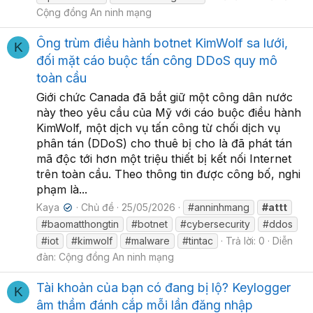
Cộng đồng An ninh mạng
Ông trùm điều hành botnet KimWolf sa lưới,
K
đối mặt cáo buộc tấn công DDoS quy mô
toàn cầu
Giới chức Canada đã bắt giữ một công dân nước
này theo yêu cầu của Mỹ với cáo buộc điều hành
KimWolf, một dịch vụ tấn công từ chối dịch vụ
phân tán (DDoS) cho thuê bị cho là đã phát tán
mã độc tới hơn một triệu thiết bị kết nối Internet
trên toàn cầu. Theo thông tin được công bố, nghi
phạm là...
Kaya
Chủ đề
25/05/2026
#anninhmang
#attt
✔
#baomatthongtin
#botnet
#cybersecurity
#ddos
#iot
#kimwolf
#malware
#tintac
Trả lời: 0
Diễn
đàn:
Cộng đồng An ninh mạng
Tài khoản của bạn có đang bị lộ? Keylogger
K
âm thầm đánh cắp mỗi lần đăng nhập