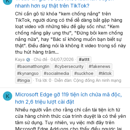
K
nhanh hơn sự thật trên TikTok?
Chỉ cần gõ từ khóa "kem chống nắng" trên
TikTok, người dùng có thể dễ dàng bắt gặp hàng
loạt video với những tiêu đề gây sốc như: "Kem
chống nắng gây ung thư", "Đừng bôi kem chống
nắng nữa", hay "Bác sĩ không muốn bạn biết sự
thật". Điều đáng nói là không ít video trong số này
thu hút hàng trăm...
Kaya
Chủ đề
04/07/2026
#attt
✔
#baomatthongtin
#cybersecurity
#fakenews
#kynangso
#socialmedia
#suckhoe
#tiktok
#tingia
Trả lời: 0
Diễn đàn:
Cộng đồng An ninh mạng
Microsoft Edge gỡ 119 tiện ích chứa mã độc,
K
hơn 2,6 triệu lượt cài đặt
Nhiều người vẫn cho rằng chỉ cần tải tiện ích từ
cửa hàng chính thức của trình duyệt là có thể yên
tâm sử dụng. Tuy nhiên, vụ việc mới đây trên
Microsoft Edge Add-ons cho thấy điều ngược lại.