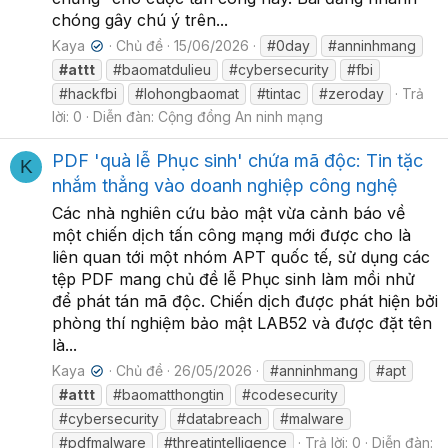
chóng gây chú ý trên...
Kaya
Chủ đề
15/06/2026
#0day
#anninhmang
✔
#attt
#baomatdulieu
#cybersecurity
#fbi
#hackfbi
#lohongbaomat
#tintac
#zeroday
Trả
lời: 0
Diễn đàn:
Cộng đồng An ninh mạng
PDF 'quà lễ Phục sinh' chứa mã độc: Tin tặc
K
nhắm thẳng vào doanh nghiệp công nghệ
Các nhà nghiên cứu bảo mật vừa cảnh báo về
một chiến dịch tấn công mạng mới được cho là
liên quan tới một nhóm APT quốc tế, sử dụng các
tệp PDF mang chủ đề lễ Phục sinh làm mồi nhử
để phát tán mã độc. Chiến dịch được phát hiện bởi
phòng thí nghiệm bảo mật LAB52 và được đặt tên
là...
Kaya
Chủ đề
26/05/2026
#anninhmang
#apt
✔
#attt
#baomatthongtin
#codesecurity
#cybersecurity
#databreach
#malware
#pdfmalware
#threatintelligence
Trả lời: 0
Diễn đàn: