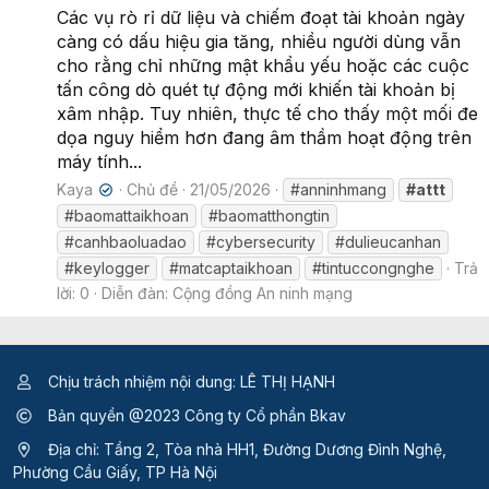
Các vụ rò rỉ dữ liệu và chiếm đoạt tài khoản ngày
càng có dấu hiệu gia tăng, nhiều người dùng vẫn
cho rằng chỉ những mật khẩu yếu hoặc các cuộc
tấn công dò quét tự động mới khiến tài khoản bị
xâm nhập. Tuy nhiên, thực tế cho thấy một mối đe
dọa nguy hiểm hơn đang âm thầm hoạt động trên
máy tính...
Kaya
Chủ đề
21/05/2026
#anninhmang
#attt
✔
#baomattaikhoan
#baomatthongtin
#canhbaoluadao
#cybersecurity
#dulieucanhan
#keylogger
#matcaptaikhoan
#tintuccongnghe
Trả
lời: 0
Diễn đàn:
Cộng đồng An ninh mạng
Chịu trách nhiệm nội dung: LÊ THỊ HẠNH
Bản quyền @2023 Công ty Cổ phần Bkav
Địa chỉ: Tầng 2, Tòa nhà HH1, Đường Dương Đình Nghệ,
Phường Cầu Giấy, TP Hà Nội