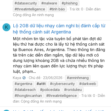
#datasecurity
#malware
#phishing
#threatintelligence
#tình báo
Trả lời: 0
Diễn đàn:
Cộng đồng An ninh mạng
Lộ 2GB dữ liệu nhạy cảm nghi bị đánh cắp từ
K
hệ thống cảnh sát Argentina
Một nhóm tin tặc vừa tuyên bố phát tán đợt dữ
liệu thứ hai được cho là lấy từ hệ thống cảnh sát
tại Buenos Aires, Argentina. Theo thông tin đăng
tải trên các diễn đàn ngầm, tập dữ liệu mới có
dung lượng khoảng 2GB và chứa nhiều thông tin
nhạy cảm liên quan đến lực lượng thực thi pháp
luật, phạm...
Kaya
Chủ đề
23/06/2026
#anninhmang
✔
#argentina
#attt
#cybersecurity
#darkweb
#databreach
#policedata
#roridulieu
#thongtincanhan
#threatintelligence
Trả lời: 0
Diễn
đàn:
Cộng đồng An ninh mạng