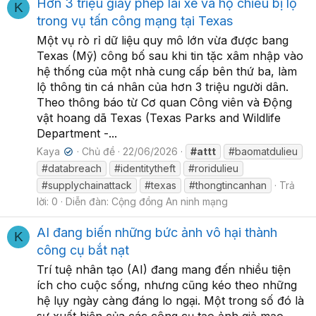
Hơn 3 triệu giấy phép lái xe và hộ chiếu bị lộ
K
trong vụ tấn công mạng tại Texas
Một vụ rò rỉ dữ liệu quy mô lớn vừa được bang
Texas (Mỹ) công bố sau khi tin tặc xâm nhập vào
hệ thống của một nhà cung cấp bên thứ ba, làm
lộ thông tin cá nhân của hơn 3 triệu người dân.
Theo thông báo từ Cơ quan Công viên và Động
vật hoang dã Texas (Texas Parks and Wildlife
Department -...
Kaya
Chủ đề
22/06/2026
#attt
#baomatdulieu
✔
#databreach
#identitytheft
#roridulieu
#supplychainattack
#texas
#thongtincanhan
Trả
lời: 0
Diễn đàn:
Cộng đồng An ninh mạng
AI đang biến những bức ảnh vô hại thành
K
công cụ bắt nạt
Trí tuệ nhân tạo (AI) đang mang đến nhiều tiện
ích cho cuộc sống, nhưng cũng kéo theo những
hệ lụy ngày càng đáng lo ngại. Một trong số đó là