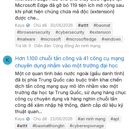
Microsoft Edge đã gỡ bỏ 119 tiện ích mở rộng sau
khi phát hiện chúng chứa mã độc (extension)
được che...
Kaya
Chủ đề
30/06/2026
#attt
#baomat
✔
#browsersecurity
#cybersecurity
#extension
#malware
#microsoft
#microsoftedge
#windows
Trả lời: 0
Diễn đàn:
Cộng đồng An ninh mạng
Hơn 1.100 chuỗi tấn công và 41 công cụ mạng
K
chuyên dụng nhắm vào một trường đại học
Một cơ quan tình báo nước ngoài (giấu danh tính)
đã bị phía Trung Quốc cáo buộc triển khai chiến
dịch tấn công mạng quy mô lớn nhằm vào một
trường đại học tại Trung Quốc, sử dụng hàng chục
công cụ chuyên dụng và hàng nghìn chuỗi tấn
công để xâm nhập hệ thống, đánh cắp dữ liệu kỹ
thuật quan...
Kaya
Chủ đề
23/06/2026
#an ninh mạng
#apt
✔
#attt
#baomatthongtin
#cyberespionage