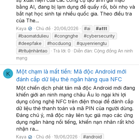
sự xuất hiện của các công cụ tạo ảnh giả mạo
bằng AI, đang bị lạm dụng để quấy rối, bôi nhọ và
bắt nạt học sinh tại nhiều quốc gia. Theo điều tra
của The...
Kaya
Chủ đề
20/06/2026
#ai
#attt
✔
#baomatdulieu
#congnghe
#cybersecurity
#deepfake
#hocduong
#quyenriengtu
#trítuệnhântao
Trả lời: 0
Diễn đàn:
Cộng đồng An ninh
mạng
Một chạm là mất tiền: Mã độc Android mới
K
đánh cắp dữ liệu thẻ ngân hàng qua NFC
Một chiến dịch phát tán mã độc Android mới đang
khiến giới an ninh mạng châu Âu lo ngại khi lợi
dụng công nghệ NFC trên điện thoại để đánh cắp
dữ liệu thẻ thanh toán và mã PIN của người dùng.
Đáng chú ý, mã độc này liên tục giả mạo các ứng
dụng ngân hàng nổi tiếng, khiến nạn nhân rất khó
nhận ra...
Kaya
Chủ đề
19/06/2026
#android
✔