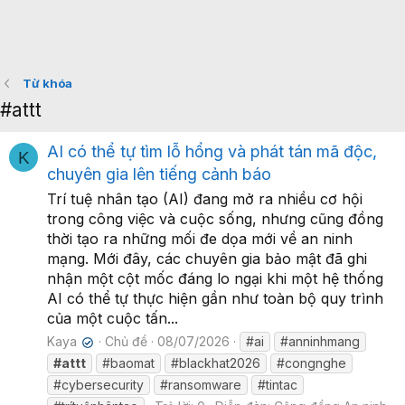
Từ khóa
#attt
AI có thể tự tìm lỗ hổng và phát tán mã độc,
K
chuyên gia lên tiếng cảnh báo
Trí tuệ nhân tạo (AI) đang mở ra nhiều cơ hội
trong công việc và cuộc sống, nhưng cũng đồng
thời tạo ra những mối đe dọa mới về an ninh
mạng. Mới đây, các chuyên gia bảo mật đã ghi
nhận một cột mốc đáng lo ngại khi một hệ thống
AI có thể tự thực hiện gần như toàn bộ quy trình
của một cuộc tấn...
Kaya
Chủ đề
08/07/2026
#ai
#anninhmang
✔
#attt
#baomat
#blackhat2026
#congnghe
#cybersecurity
#ransomware
#tintac