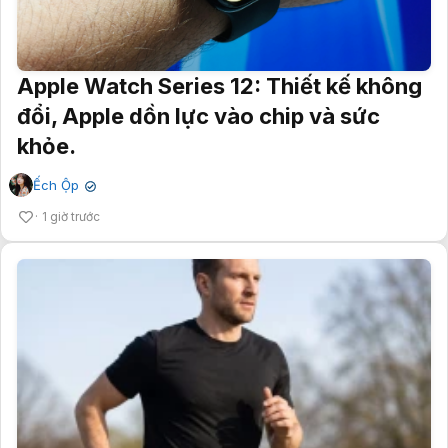
Apple Watch Series 12: Thiết kế không
đổi, Apple dồn lực vào chip và sức
khỏe.
Ếch Ộp
✔
1 giờ trước