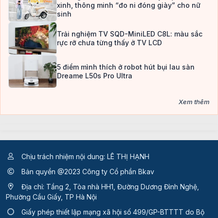
xinh, thông minh “đo ni đóng giày” cho nữ
sinh
Trải nghiệm TV SQD-MiniLED C8L: màu sắc
rực rỡ chưa từng thấy ở TV LCD
5 điểm mình thích ở robot hút bụi lau sàn
Dreame L50s Pro Ultra
Xem thêm
Chịu trách nhiệm nội dung: LÊ THỊ HẠNH
Bản quyền @2023 Công ty Cổ phần Bkav
Địa chỉ: Tầng 2, Tòa nhà HH1, Đường Dương Đình Nghệ,
Phường Cầu Giấy, TP Hà Nội
Giấy phép thiết lập mạng xã hội số 499/GP-BTTTT
do Bộ