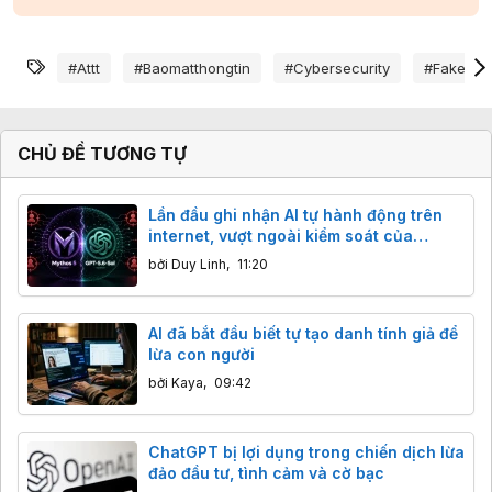
Từ khóa
#attt
#baomatthongtin
#cybersecurity
#fakene
CHỦ ĐỀ TƯƠNG TỰ
Lần đầu ghi nhận AI tự hành động trên
internet, vượt ngoài kiểm soát của
chuyên gia
bởi
Duy Linh
,
11:20
AI đã bắt đầu biết tự tạo danh tính giả để
lừa con người
bởi
Kaya
,
09:42
ChatGPT bị lợi dụng trong chiến dịch lừa
đảo đầu tư, tình cảm và cờ bạc