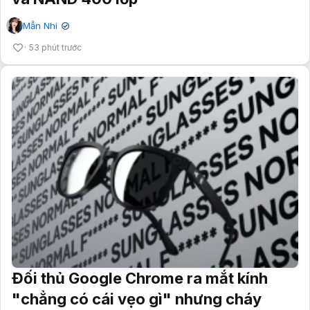
Mẫn Nhi
✔
53 phút trước
Đối thủ Google Chrome ra mắt kính
"chẳng có cái vẹo gì" nhưng cháy