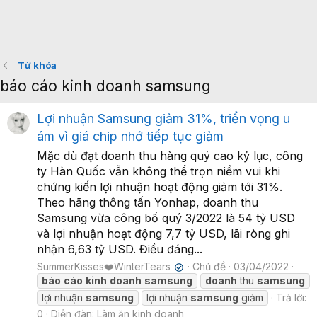
Từ khóa
báo cáo kinh doanh samsung
Lợi nhuận Samsung giảm 31%, triển vọng u
ám vì giá chip nhớ tiếp tục giảm
Mặc dù đạt doanh thu hàng quý cao kỷ lục, công
ty Hàn Quốc vẫn không thể trọn niềm vui khi
chứng kiến lợi nhuận hoạt động giảm tới 31%.
Theo hãng thông tấn Yonhap, doanh thu
Samsung vừa công bố quý 3/2022 là 54 tỷ USD
và lợi nhuận hoạt động 7,7 tỷ USD, lãi ròng ghi
nhận 6,63 tỷ USD. Điều đáng...
SummerKisses❤️WinterTears
Chủ đề
03/04/2022
✔
báo
cáo
kinh
doanh
samsung
doanh
thu
samsung
lợi nhuận
samsung
lợi nhuận
samsung
giảm
Trả lời:
0
Diễn đàn:
Làm ăn kinh doanh