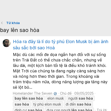
Từ khóa
bay lên sao hỏa
Hóa ra đây là lí do tỷ phú Elon Musk bị ám ảnh
sâu sắc bởi sao Hoả
Mặc dù các mối đe dọa ngắn hạn đối với sự sống
trên Trái Đất có thể chưa chắc chắn, nhưng về
lâu dài, một kịch bản tồi tệ là điều khó tránh khỏi.
Mặt Trời của chúng ta đang ngày càng sáng hơn
và nóng hơn theo thời gian. Trong khoảng vài
trăm triệu năm nữa, dòng năng lượng gia tăng này
sẽ lột bỏ...
Homelander The Seven
Chủ đề
09/05/2025
✔
bay
lên
sao
hỏa
elon musk
người
sao
hỏa
sao
hỏa
tỷ phú elon musk
đi đến
sao
hỏa
định cư
sao
hỏa
đưa con người
lên
sao
hỏa
Trả lời: