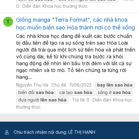
0
Diễn đàn:
Khoa học thường thức
Giống manga "Terra Format", các nhà khoa
T
học muốn biến sao Hỏa thành nơi có thể sống
Các nhà khoa học đang đề xuất các bước chuẩn
bị đầu tiên để tạo ra sự sống trên sao Hỏa Loài
người đã trải qua một lịch sử tiến hóa và phát triển
vô cùng dài, kể từ khi chúng tra bước ra khỏi
hang động để nhìn lên bầu trời đêm với tất cả sự
ngạc nhiên và tò mò. Tổ tiên chúng ta từng rời
hang...
Nguyễn Thu Hà
Chủ đề
11/06/2022
bay
lên
sao
hỏa
biến đổi
sao
hỏa
cải tạo
sao
hỏa
sống ở
sao
hỏa
đưa người
lên
sao
hỏa
Trả lời: 0
Diễn đàn:
Khoa học
thường thức
Chịu trách nhiệm nội dung: LÊ THỊ HẠNH