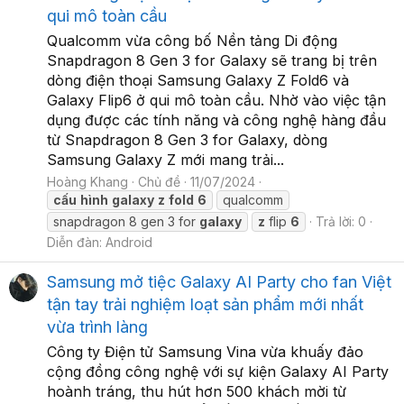
qui mô toàn cầu
Qualcomm vừa công bố Nền tảng Di động
Snapdragon 8 Gen 3 for Galaxy sẽ trang bị trên
dòng điện thoại Samsung Galaxy Z Fold6 và
Galaxy Flip6 ở qui mô toàn cầu. Nhờ vào việc tận
dụng được các tính năng và công nghệ hàng đầu
từ Snapdragon 8 Gen 3 for Galaxy, dòng
Samsung Galaxy Z mới mang trải...
Hoàng Khang
Chủ đề
11/07/2024
cấu
hình
galaxy
z
fold
6
qualcomm
snapdragon 8 gen 3 for
galaxy
z
flip
6
Trả lời: 0
Diễn đàn:
Android
Samsung mở tiệc Galaxy AI Party cho fan Việt
tận tay trải nghiệm loạt sản phẩm mới nhất
vừa trình làng
Công ty Điện tử Samsung Vina vừa khuấy đảo
cộng đồng công nghệ với sự kiện Galaxy AI Party
hoành tráng, thu hút hơn 500 khách mời từ