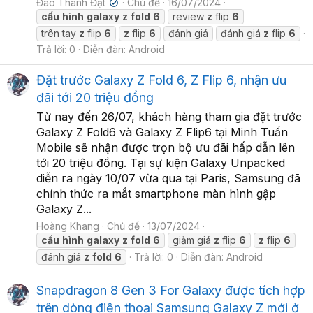
Đào Thành Đạt
Chủ đề
16/07/2024
✔
cấu
hình
galaxy
z
fold
6
review
z
flip
6
trên tay
z
flip
6
z
flip
6
đánh giá
đánh giá
z
flip
6
Trả lời: 0
Diễn đàn:
Android
Đặt trước Galaxy Z Fold 6, Z Flip 6, nhận ưu
đãi tới 20 triệu đồng
Từ nay đến 26/07, khách hàng tham gia đặt trước
Galaxy Z Fold6 và Galaxy Z Flip6 tại Minh Tuấn
Mobile sẽ nhận được trọn bộ ưu đãi hấp dẫn lên
tới 20 triệu đồng. Tại sự kiện Galaxy Unpacked
diễn ra ngày 10/07 vừa qua tại Paris, Samsung đã
chính thức ra mắt smartphone màn hình gập
Galaxy Z...
Hoàng Khang
Chủ đề
13/07/2024
cấu
hình
galaxy
z
fold
6
giảm giá
z
flip
6
z
flip
6
đánh giá
z
fold
6
Trả lời: 0
Diễn đàn:
Android
Snapdragon 8 Gen 3 For Galaxy được tích hợp
trên dòng điện thoại Samsung Galaxy Z mới ở