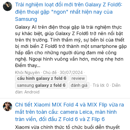
Trải nghiệm loạt đổi mới trên Galaxy Z Fold6:
điện thoại gập "ngon" nhất hiện nay của
Samsung
Galaxy AI trên điện thoại gập là trải nghiệm thực
sự khác biệt, giúp Galaxy Z Fold6 trở nên nổi bật
trên thị trường. Tính thẩm mỹ, sự bền bỉ của thiết
bị mới biến Z Fold6 trở thành một smartphone gập
hấp dẫn cho những người dùng đam mê công
nghệ. Ngoại hình vuông vắn hơn, mỏng nhẹ hơn
Điểm thay...
Khôi Nguyên
Chủ đề
30/07/2024
cấu
hình
galaxy
z
fold
6
review
samsung
galaxy
z
fold
6
đánh giá
Trả lời: 0
Diễn
đàn:
Android
Chi tiết Xiaomi MIX Fold 4 và MIX Flip vừa ra
mắt trên toàn cầu: camera Leica, màn hình
tràn viền, đối đầu Z Fold 6 và Z Flip 6
Xiaomi vừa chính thức tổ chức buổi diễn thuyết