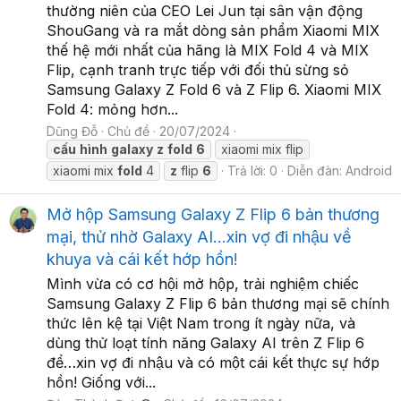
thường niên của CEO Lei Jun tại sân vận động
ShouGang và ra mắt dòng sản phẩm Xiaomi MIX
thế hệ mới nhất của hãng là MIX Fold 4 và MIX
Flip, cạnh tranh trực tiếp với đối thủ sừng sỏ
Samsung Galaxy Z Fold 6 và Z Flip 6. Xiaomi MIX
Fold 4: mỏng hơn...
Dũng Đỗ
Chủ đề
20/07/2024
cấu
hình
galaxy
z
fold
6
xiaomi mix flip
xiaomi mix
fold
4
z
flip
6
Trả lời: 0
Diễn đàn:
Android
Mở hộp Samsung Galaxy Z Flip 6 bản thương
mại, thử nhờ Galaxy AI…xin vợ đi nhậu về
khuya và cái kết hớp hồn!
Mình vừa có cơ hội mở hộp, trải nghiệm chiếc
Samsung Galaxy Z Flip 6 bản thương mại sẽ chính
thức lên kệ tại Việt Nam trong ít ngày nữa, và
dùng thử loạt tính năng Galaxy AI trên Z Flip 6
để…xin vợ đi nhậu và có một cái kết thực sự hớp
hồn! Giống với...