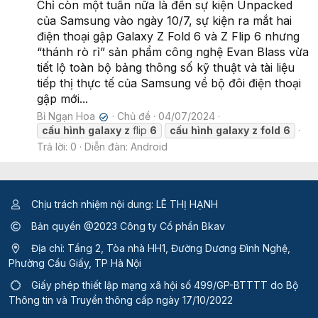
Chỉ còn một tuần nữa là đến sự kiện Unpacked
của Samsung vào ngày 10/7, sự kiện ra mắt hai
điện thoại gập Galaxy Z Fold 6 và Z Flip 6 nhưng
“thánh rò rỉ” sản phẩm công nghệ Evan Blass vừa
tiết lộ toàn bộ bảng thông số kỹ thuật và tài liệu
tiếp thị thực tế của Samsung về bộ đôi điện thoại
gập mới...
Bỉ Ngạn Hoa
Chủ đề
04/07/2024
✔
cấu
hình
galaxy
z
flip
6
cấu
hình
galaxy
z
fold
6
Trả lời: 0
Diễn đàn:
Android
Chịu trách nhiệm nội dung: LÊ THỊ HẠNH
Bản quyền @2023 Công ty Cổ phần Bkav
Địa chỉ: Tầng 2, Tòa nhà HH1, Đường Dương Đình Nghệ,
Phường Cầu Giấy, TP Hà Nội
Giấy phép thiết lập mạng xã hội số 499/GP-BTTTT
do Bộ
Thông tin và Truyền thông cấp ngày 17/10/2022