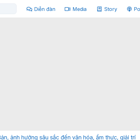
Diễn đàn
Media
Story
Po
ản, ảnh hưởng sâu sắc đến văn hóa, ẩm thực, giải trí