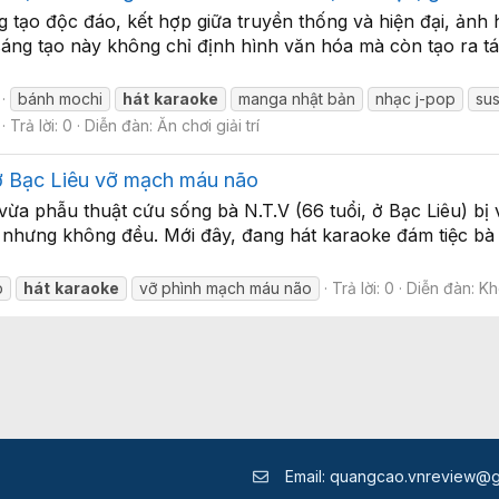
ng tạo độc đáo, kết hợp giữa truyền thống và hiện đại, ản
ng tạo này không chỉ định hình văn hóa mà còn tạo ra tác
bánh mochi
hát
karaoke
manga nhật bản
nhạc j-pop
sus
Trả lời: 0
Diễn đàn:
Ăn chơi giải trí
 ở Bạc Liêu vỡ mạch máu não
ừa phẫu thuật cứu sống bà N.T.V (66 tuổi, ở Bạc Liêu) bị
c nhưng không đều. Mới đây, đang hát karaoke đám tiệc bà
p
hát
karaoke
vỡ phình mạch máu não
Trả lời: 0
Diễn đàn:
Kh
Email:
quangcao.vnreview@g