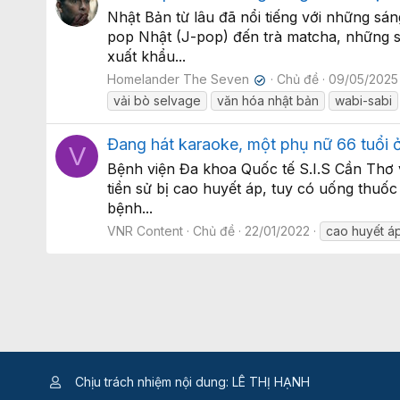
Nhật Bản từ lâu đã nổi tiếng với những sá
pop Nhật (J-pop) đến trà matcha, những sá
xuất khẩu...
Homelander The Seven
Chủ đề
09/05/2025
✔
vải bò selvage
văn hóa nhật bản
wabi-sabi
Đang hát karaoke, một phụ nữ 66 tuổi
V
Bệnh viện Đa khoa Quốc tế S.I.S Cần Thơ v
tiền sử bị cao huyết áp, tuy có uống thuố
bệnh...
VNR Content
Chủ đề
22/01/2022
cao huyết á
Chịu trách nhiệm nội dung: LÊ THỊ HẠNH