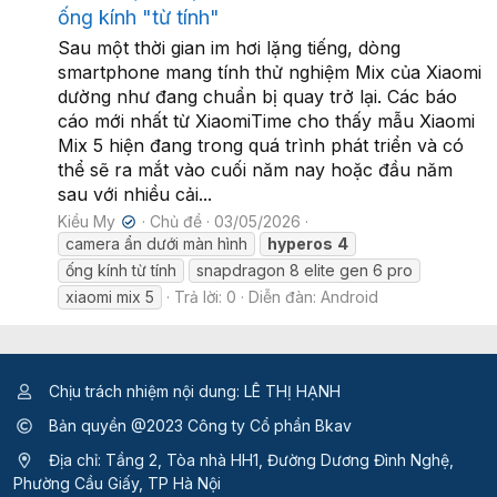
ống kính "từ tính"
Sau một thời gian im hơi lặng tiếng, dòng
smartphone mang tính thử nghiệm Mix của Xiaomi
dường như đang chuẩn bị quay trở lại. Các báo
cáo mới nhất từ XiaomiTime cho thấy mẫu Xiaomi
Mix 5 hiện đang trong quá trình phát triển và có
thể sẽ ra mắt vào cuối năm nay hoặc đầu năm
sau với nhiều cải...
Kiều My
Chủ đề
03/05/2026
✔
camera ẩn dưới màn hình
hyperos
4
ống kính từ tính
snapdragon 8 elite gen 6 pro
xiaomi mix 5
Trả lời: 0
Diễn đàn:
Android
Chịu trách nhiệm nội dung: LÊ THỊ HẠNH
Bản quyền @2023 Công ty Cổ phần Bkav
Địa chỉ: Tầng 2, Tòa nhà HH1, Đường Dương Đình Nghệ,
Phường Cầu Giấy, TP Hà Nội