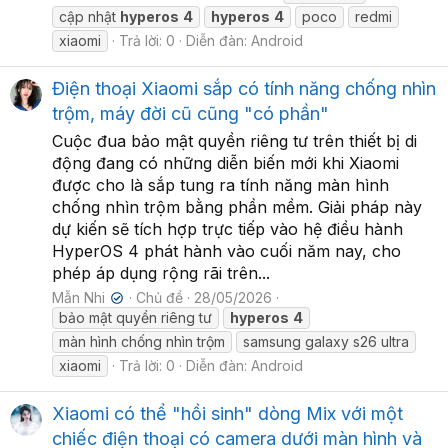
cập nhật
hyperos
4
hyperos
4
poco
redmi
xiaomi
Trả lời: 0
Diễn đàn:
Android
Điện thoại Xiaomi sắp có tính năng chống nhìn
trộm, máy đời cũ cũng "có phần"
Cuộc đua bảo mật quyền riêng tư trên thiết bị di
động đang có những diễn biến mới khi Xiaomi
được cho là sắp tung ra tính năng màn hình
chống nhìn trộm bằng phần mềm. Giải pháp này
dự kiến sẽ tích hợp trực tiếp vào hệ điều hành
HyperOS 4 phát hành vào cuối năm nay, cho
phép áp dụng rộng rãi trên...
Mẫn Nhi
Chủ đề
28/05/2026
✔
bảo mật quyền riêng tư
hyperos
4
màn hình chống nhìn trộm
samsung galaxy s26 ultra
xiaomi
Trả lời: 0
Diễn đàn:
Android
Xiaomi có thể "hồi sinh" dòng Mix với một
chiếc điện thoại có camera dưới màn hình và