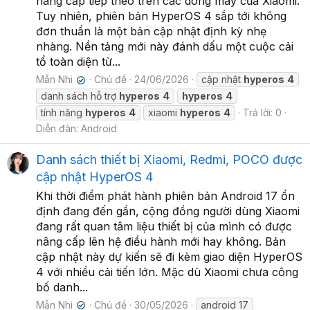
nâng cấp tiếp theo trên các dòng máy của Xiaomi.
Tuy nhiên, phiên bản HyperOS 4 sắp tới không
đơn thuần là một bản cập nhật định kỳ nhẹ
nhàng. Nền tảng mới này đánh dấu một cuộc cải
tổ toàn diện từ...
Mẫn Nhi
Chủ đề
24/06/2026
cập nhật
hyperos
4
✔
danh sách hỗ trợ
hyperos
4
hyperos
4
tính năng
hyperos
4
xiaomi
hyperos
4
Trả lời: 0
Diễn đàn:
Android
Danh sách thiết bị Xiaomi, Redmi, POCO được
cập nhật HyperOS 4
Khi thời điểm phát hành phiên bản Android 17 ổn
định đang đến gần, cộng đồng người dùng Xiaomi
đang rất quan tâm liệu thiết bị của mình có được
nâng cấp lên hệ điều hành mới hay không. Bản
cập nhật này dự kiến sẽ đi kèm giao diện HyperOS
4 với nhiều cải tiến lớn. Mặc dù Xiaomi chưa công
bố danh...
Mẫn Nhi
Chủ đề
30/05/2026
android 17
✔