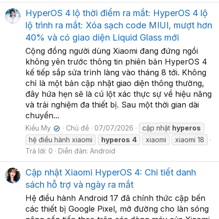
HyperOS 4 lộ thời điểm ra mắt: HyperOS 4 lộ
lộ trình ra mắt: Xóa sạch code MIUI, mượt hơn
40% và có giao diện Liquid Glass mới
Cộng đồng người dùng Xiaomi đang đứng ngồi
không yên trước thông tin phiên bản HyperOS 4
kế tiếp sắp sửa trình làng vào tháng 8 tới. Không
chỉ là một bản cập nhật giao diện thông thường,
đây hứa hẹn sẽ là cú lột xác thực sự về hiệu năng
và trải nghiệm đa thiết bị. Sau một thời gian dài
chuyển...
Kiều My
Chủ đề
07/07/2026
cập nhật
hyperos
✔
hệ điều hành xiaomi
hyperos
4
xiaomi
xiaomi 18
Trả lời: 0
Diễn đàn:
Android
Cập nhật Xiaomi HyperOS 4: Chi tiết danh
sách hỗ trợ và ngày ra mắt
Hệ điều hành Android 17 đã chính thức cập bến
các thiết bị Google Pixel, mở đường cho làn sóng