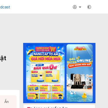
dcast
hật
Ẩn