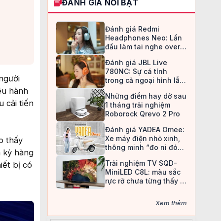
ĐÁNH GIÁ NỔI BẬT
Đánh giá Redmi
Headphones Neo: Lần
đầu làm tai nghe over-
ear, Redmi chọn cách đi
Đánh giá JBL Live
an toàn
780NC: Sự cá tính
người
trong cả ngoại hình lẫn
chất âm
iều hành
Những điểm hay dở sau
 cải tiến
1 tháng trải nghiệm
Roborock Qrevo 2 Pro
Đánh giá YADEA Omee:
Xe máy điện nhỏ xinh,
o thấy
thông minh “đo ni đóng
h kỳ hàng
giày” cho nữ sinh
Trải nghiệm TV SQD-
ết bị có
MiniLED C8L: màu sắc
rực rỡ chưa từng thấy ở
TV LCD
Xem thêm