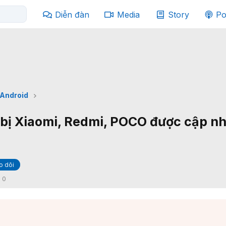
Diễn đàn
Media
Story
Po
Android
 bị Xiaomi, Redmi, POCO được cập n
o dõi
:
0