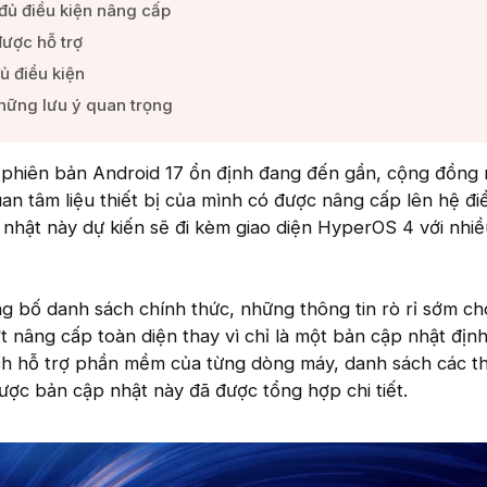
đủ điều kiện nâng cấp​
ược hỗ trợ​
 điều kiện​
những lưu ý quan trọng​
h phiên bản Android 17 ổn định đang đến gần, cộng đồng 
an tâm liệu thiết bị của mình có được nâng cấp lên hệ đ
nhật này dự kiến sẽ đi kèm giao diện HyperOS 4 với nhiều
g bố danh sách chính thức, những thông tin rò rỉ sớm ch
 nâng cấp toàn diện thay vì chỉ là một bản cập nhật địn
ch hỗ trợ phần mềm của từng dòng máy, danh sách các thi
ợc bản cập nhật này đã được tổng hợp chi tiết.