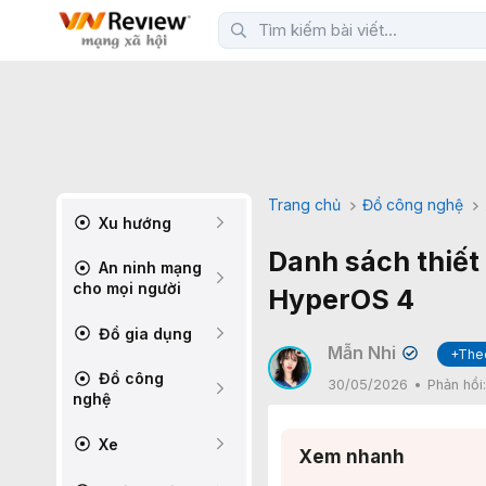
Trang chủ
Đồ công nghệ
Xu hướng
Danh sách thiết
An ninh mạng
cho mọi người
HyperOS 4
Đồ gia dụng
Mẫn Nhi
+The
✔
Đồ công
30/05/2026
Phản hồi
nghệ
Xe
Xem nhanh