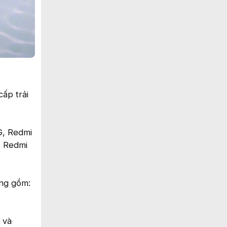
ấp trải
G, Redmi
, Redmi
ờng gồm:
 và