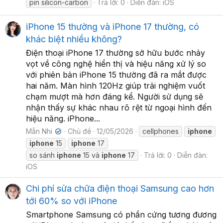
pin silicon-carbon
Trả lời: 0
Diễn đàn:
iOS
iPhone 15 thường và iPhone 17 thường, có
khác biệt nhiều không?
Điện thoại iPhone 17 thường sở hữu bước nhảy
vọt về công nghệ hiển thị và hiệu năng xử lý so
với phiên bản iPhone 15 thường đã ra mắt được
hai năm. Màn hình 120Hz giúp trải nghiệm vuốt
chạm mượt mà hơn đáng kể. Người sử dụng sẽ
nhận thấy sự khác nhau rõ rệt từ ngoại hình đến
hiệu năng. iPhone...
Mẫn Nhi
Chủ đề
12/05/2026
cellphones
iphone
✔
iphone
15
iphone
17
so sánh
iphone
15 và
iphone
17
Trả lời: 0
Diễn đàn:
iOS
Chi phí sửa chữa điện thoại Samsung cao hơn
tới 60% so với iPhone
Smartphone Samsung có phần cứng tương đương