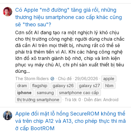
Có Apple "mở đường" tăng giá rồi, những
thương hiệu smartphone cao cấp khác cũng
sẽ "theo sau"?
Cơn sốt AI đang tạo ra một nghịch lý khó chịu
cho thị trường công nghệ: người dùng chưa chắc
đã cần AI trên mọi thiết bị, nhưng rất có thể sẽ
phải trả thêm tiền vì AI. Khi các hãng công nghệ
lớn đổ xô tranh giành bộ nhớ, chip và linh kiện
phục vụ máy chủ AI, chi phí sản xuất thiết bị tiêu
dùng...
The Storm Riders
Chủ đề
29/06/2026
apple
✔
dram
flagship
galaxy s26
galaxy s27
hbm
iphone
samsung
smartphone cao cấp
thị trường smartphone
Trả lời: 0
Diễn đàn:
Android
Apple đối mặt lỗ hổng SecureROM không thể
vá trên chip A12 và A13, cho phép thực thi mã
ở cấp BootROM