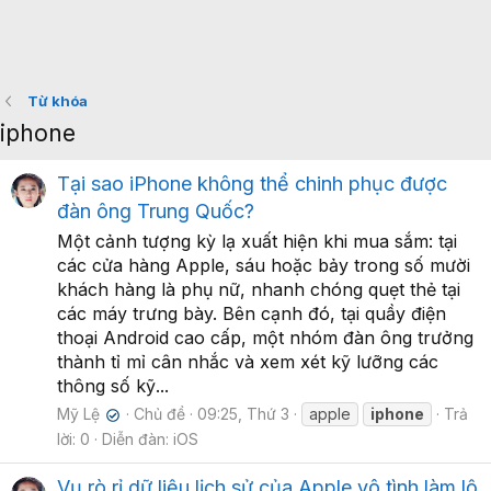
Từ khóa
iphone
Tại sao iPhone không thể chinh phục được
đàn ông Trung Quốc?
Một cảnh tượng kỳ lạ xuất hiện khi mua sắm: tại
các cửa hàng Apple, sáu hoặc bảy trong số mười
khách hàng là phụ nữ, nhanh chóng quẹt thẻ tại
các máy trưng bày. Bên cạnh đó, tại quầy điện
thoại Android cao cấp, một nhóm đàn ông trưởng
thành tỉ mỉ cân nhắc và xem xét kỹ lưỡng các
thông số kỹ...
Mỹ Lệ
Chủ đề
09:25, Thứ 3
apple
iphone
Trả
✔
lời: 0
Diễn đàn:
iOS
Vụ rò rỉ dữ liệu lịch sử của Apple vô tình làm lộ