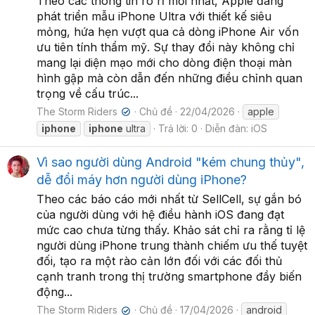
Theo các thông tin rò rỉ mới nhất, Apple đang
phát triển mẫu iPhone Ultra với thiết kế siêu
mỏng, hứa hẹn vượt qua cả dòng iPhone Air vốn
ưu tiên tính thẩm mỹ. Sự thay đổi này không chỉ
mang lại diện mạo mới cho dòng điện thoại màn
hình gập mà còn dẫn đến những điều chỉnh quan
trọng về cấu trúc...
The Storm Riders
Chủ đề
22/04/2026
apple
✔
iphone
iphone
ultra
Trả lời: 0
Diễn đàn:
iOS
Vì sao người dùng Android "kém chung thủy",
dễ đổi máy hơn người dùng iPhone?
Theo các báo cáo mới nhất từ SellCell, sự gắn bó
của người dùng với hệ điều hành iOS đang đạt
mức cao chưa từng thấy. Khảo sát chỉ ra rằng tỉ lệ
người dùng iPhone trung thành chiếm ưu thế tuyệt
đối, tạo ra một rào cản lớn đối với các đối thủ
cạnh tranh trong thị trường smartphone đầy biến
động...
The Storm Riders
Chủ đề
17/04/2026
android
✔