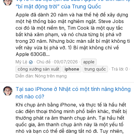
“bí mật động trời” của Trung Quốc
Apple đã dành 20 năm và hai thế hệ để xây dựng
một hệ thống bảo mật nghiêm ngặt. Steve Jobs
coi đó là một niềm tin, Tim Cook là một quy tắc
bất khả xâm phạm, và nó chưa từng bị phá vỡ
trong 20 năm. Nhưng bức màn sắt bí mật không tì
vết này vừa bị phá vỡ. 1) Bí mật không chỉ về
Apple 630GB...
Mỹ Lệ
Chủ đề
09/07/2026
apple
✔
công xưởng sản xuất
iphone
trung quốc
Trả lời: 0
Diễn đàn:
Nóng trên mạng
Tại sao iPhone ở Nhật có một tính năng không
nơi nào có?
Khi chụp ảnh bằng iPhone, và thực tế là hầu hết
các điện thoại thông minh phổ biến khác, thiết bị
thường phát ra âm thanh chụp ảnh. Tại hầu hết
quốc gia, âm thanh chụp ảnh này là một yếu tố
nhỏ và bạn có thể dễ dàng tắt nó đi. Tuy nhiên,