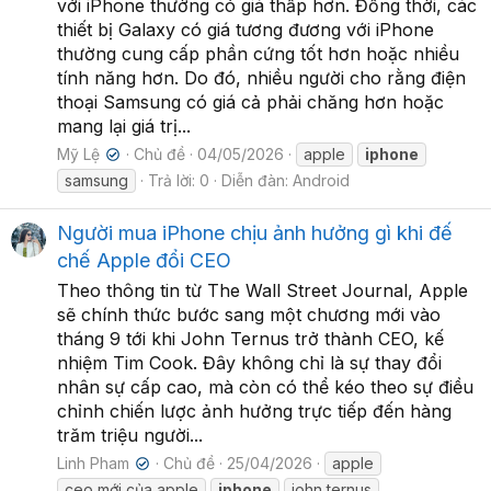
với iPhone thường có giá thấp hơn. Đồng thời, các
thiết bị Galaxy có giá tương đương với iPhone
thường cung cấp phần cứng tốt hơn hoặc nhiều
tính năng hơn. Do đó, nhiều người cho rằng điện
thoại Samsung có giá cả phải chăng hơn hoặc
mang lại giá trị...
Mỹ Lệ
Chủ đề
04/05/2026
apple
iphone
✔
samsung
Trả lời: 0
Diễn đàn:
Android
Người mua iPhone chịu ảnh hưởng gì khi đế
chế Apple đổi CEO
Theo thông tin từ The Wall Street Journal, Apple
sẽ chính thức bước sang một chương mới vào
tháng 9 tới khi John Ternus trở thành CEO, kế
nhiệm Tim Cook. Đây không chỉ là sự thay đổi
nhân sự cấp cao, mà còn có thể kéo theo sự điều
chỉnh chiến lược ảnh hưởng trực tiếp đến hàng
trăm triệu người...
Linh Pham
Chủ đề
25/04/2026
apple
✔
ceo mới của apple
iphone
john ternus