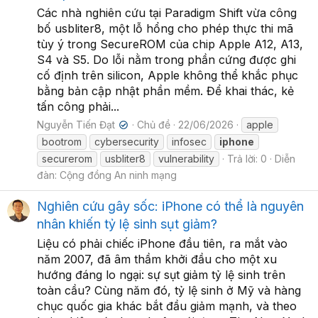
Các nhà nghiên cứu tại Paradigm Shift vừa công
bố usbliter8, một lỗ hổng cho phép thực thi mã
tùy ý trong SecureROM của chip Apple A12, A13,
S4 và S5. Do lỗi nằm trong phần cứng được ghi
cố định trên silicon, Apple không thể khắc phục
bằng bản cập nhật phần mềm. Để khai thác, kẻ
tấn công phải...
Nguyễn Tiến Đạt
Chủ đề
22/06/2026
apple
✔
bootrom
cybersecurity
infosec
iphone
securerom
usbliter8
vulnerability
Trả lời: 0
Diễn
đàn:
Cộng đồng An ninh mạng
Nghiên cứu gây sốc: iPhone có thể là nguyên
nhân khiến tỷ lệ sinh sụt giảm?
Liệu có phải chiếc iPhone đầu tiên, ra mắt vào
năm 2007, đã âm thầm khởi đầu cho một xu
hướng đáng lo ngại: sự sụt giảm tỷ lệ sinh trên
toàn cầu? Cùng năm đó, tỷ lệ sinh ở Mỹ và hàng
chục quốc gia khác bắt đầu giảm mạnh, và theo