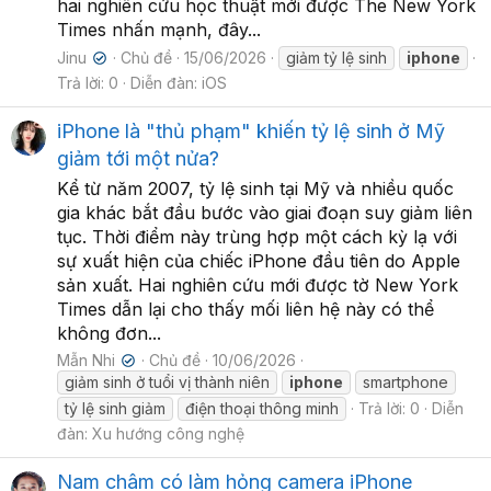
hai nghiên cứu học thuật mới được The New York
Times nhấn mạnh, đây...
Jinu
Chủ đề
15/06/2026
giảm tỷ lệ sinh
iphone
✔
Trả lời: 0
Diễn đàn:
iOS
iPhone là "thủ phạm" khiến tỷ lệ sinh ở Mỹ
giảm tới một nửa?
Kể từ năm 2007, tỷ lệ sinh tại Mỹ và nhiều quốc
gia khác bắt đầu bước vào giai đoạn suy giảm liên
tục. Thời điểm này trùng hợp một cách kỳ lạ với
sự xuất hiện của chiếc iPhone đầu tiên do Apple
sản xuất. Hai nghiên cứu mới được tờ New York
Times dẫn lại cho thấy mối liên hệ này có thể
không đơn...
Mẫn Nhi
Chủ đề
10/06/2026
✔
giảm sinh ở tuổi vị thành niên
iphone
smartphone
tỷ lệ sinh giảm
điện thoại thông minh
Trả lời: 0
Diễn
đàn:
Xu hướng công nghệ
Nam châm có làm hỏng camera iPhone