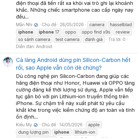
điện thoại đã tiến rất xa khỏi vai trò ghi lại khoảnh
khắc. Những chiếc smartphone cao cấp ngày nay
đều...
Mẫn Nhi
Chủ đề
28/05/2026
camera
hasselblad
✔
iphone
iphone
17
oppo
oppo find x9s
review
so sánh camera
test camera
đánh giá
Trả lời: 0
Diễn đàn:
Android
Cả làng Android dùng pin Silicon-Carbon hết
rồi, sao Apple vẫn còn dè chừng?
Dù công nghệ pin Silicon-Carbon đang giúp các
hãng điện thoại như Honor, Huawei và OPPO tăng
cường đáng kể thời lượng sử dụng, Apple vẫn tiếp
tục gắn bó với pin Lithium-ion truyền thống trên
iPhone. Sự chậm trễ này xuất phát từ yêu cầu
khắt khe trong việc kiểm chứng độ an toàn và tính
ổn định...
Kiều My
Chủ đề
14/05/2026
apple
✔
dung lượng pin
iphone
lithium-ion