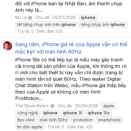
đối với iPhone bán tại Nhật Bản, âm thanh chụp
ảnh này là...
Mỹ Lệ
Chủ đề
05/07/2026
iphone
✔
tắt tiếng chụp ảnh trên
iphone
tiếng chụp ảnh
iphone
Trả lời: 0
Diễn đàn:
iOS
Sang năm, iPhone giá rẻ của Apple vẫn có thể
mắc kẹt với màn hình 60Hz
iPhone 18e có thể tiếp tục là mẫu máy gây tranh
cãi trong dải sản phẩm của Apple, khi thông tin rò
rỉ mới cho biết thiết bị này vẫn chỉ được trang bị
màn hình tần số quét 60Hz. Theo leaker Digital
Chat Station trên Weibo, mẫu iPhone giá thấp tiếp
theo của Apple sẽ không có màn hình
ProMotion...
The Storm Riders
Chủ đề
30/06/2026
apple
✔
công nghệ
iphone
iphone
18
iphone
18e
ltpo oled
màn hình 60hz
promotion
smartphone
tin đồn apple
Trả lời: 0
Diễn đàn:
iOS