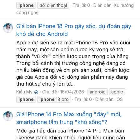
iphone
đổi điện thoại
Trả lời: 0
Diễn đàn:
Xu hướng
công nghệ
Giá bán iPhone 18 Pro gây sốc, dự đoán gây
khó dễ cho Android
Apple dự kiến sẽ ra mắt iPhone 18 Pro vào cuối
năm nay, một sản phẩm được kỳ vọng sẽ trở
thành "vũ khí" chiến lược quan trọng của hãng.
Trong bối cảnh thị trường công nghệ đang có
nhiều biến động về chi phí sản xuất, chiến lược
giá của Apple đối với dòng sản phẩm này đang
thu hút sự chú ý lớn từ...
Kiều My
Chủ đề
16/04/2026
android
apple
✔
iphone
iphone
18 pro
Trả lời: 0
Diễn đàn:
iOS
Giá iPhone 14 Pro Max xuống "đáy" mới,
smartphone tầm trung "khó sống"?
Mức giá hấp dẫn của iPhone 14 Pro Max bản
likenew đang khiến nhiều người tiêu dùng cân