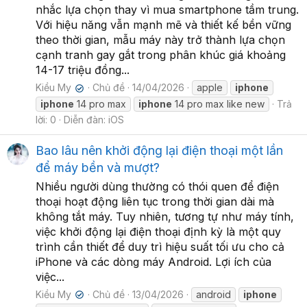
nhắc lựa chọn thay vì mua smartphone tầm trung.
Với hiệu năng vẫn mạnh mẽ và thiết kế bền vững
theo thời gian, mẫu máy này trở thành lựa chọn
cạnh tranh gay gắt trong phân khúc giá khoảng
14-17 triệu đồng...
Kiều My
Chủ đề
14/04/2026
apple
iphone
✔
iphone
14 pro max
iphone
14 pro max like new
Trả
lời: 0
Diễn đàn:
iOS
Bao lâu nên khởi động lại điện thoại một lần
để máy bền và mượt?
Nhiều người dùng thường có thói quen để điện
thoại hoạt động liên tục trong thời gian dài mà
không tắt máy. Tuy nhiên, tương tự như máy tính,
việc khởi động lại điện thoại định kỳ là một quy
trình cần thiết để duy trì hiệu suất tối ưu cho cả
iPhone và các dòng máy Android. Lợi ích của
việc...
Kiều My
Chủ đề
13/04/2026
android
iphone
✔