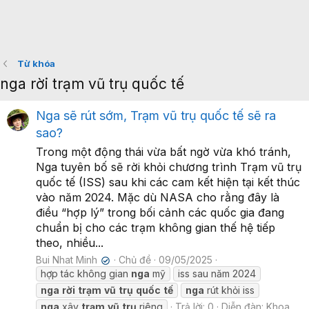
Từ khóa
nga rời trạm vũ trụ quốc tế
Nga sẽ rút sớm, Trạm vũ trụ quốc tế sẽ ra
sao?
Trong một động thái vừa bất ngờ vừa khó tránh,
Nga tuyên bố sẽ rời khỏi chương trình Trạm vũ trụ
quốc tế (ISS) sau khi các cam kết hiện tại kết thúc
vào năm 2024. Mặc dù NASA cho rằng đây là
điều “hợp lý” trong bối cảnh các quốc gia đang
chuẩn bị cho các trạm không gian thế hệ tiếp
theo, nhiều...
Bui Nhat Minh
Chủ đề
09/05/2025
✔
hợp tác không gian
nga
mỹ
iss sau năm 2024
nga
rời
trạm
vũ
trụ
quốc
tế
nga
rút khỏi iss
nga
xây
trạm
vũ
trụ
riêng
Trả lời: 0
Diễn đàn:
Khoa