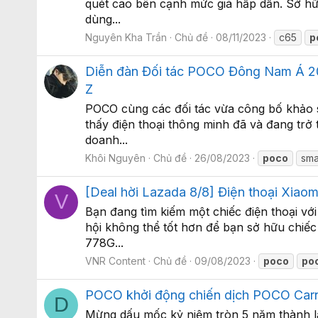
quét cao bên cạnh mức giá hấp dẫn. Sở hữ
dùng...
Nguyên Kha Trần
Chủ đề
08/11/2023
c65
p
Diễn đàn Đối tác POCO Đông Nam Á 20
Z
POCO cùng các đối tác vừa công bố khảo s
thấy điện thoại thông minh đã và đang trở
doanh...
Khôi Nguyên
Chủ đề
26/08/2023
poco
sma
[Deal hời Lazada 8/8] Điện thoại Xiao
V
Bạn đang tìm kiếm một chiếc điện thoại vớ
hội không thể tốt hơn để bạn sở hữu chiếc
778G...
VNR Content
Chủ đề
09/08/2023
poco
po
POCO khởi động chiến dịch POCO Carniv
D
Mừng dấu mốc kỷ niệm tròn 5 năm thành l