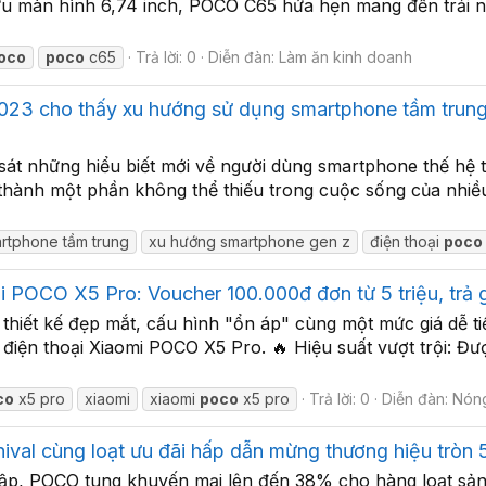
u màn hình 6,74 inch, POCO C65 hứa hẹn mang đến trải ngh
oco
poco
c65
Trả lời: 0
Diễn đàn:
Làm ăn kinh doanh
23 cho thấy xu hướng sử dụng smartphone tầm trung
át những hiểu biết mới về người dùng smartphone thế hệ t
 thành một phần không thể thiếu trong cuộc sống của nhiều
rtphone tầm trung
xu hướng smartphone gen z
điện thoại
poco
mi POCO X5 Pro: Voucher 100.000đ đơn từ 5 triệu, trả
i thiết kế đẹp mắt, cấu hình "ổn áp" cùng một mức giá dễ 
 điện thoại Xiaomi POCO X5 Pro. 🔥 Hiệu suất vượt trội: 
co
x5 pro
xiaomi
xiaomi
poco
x5 pro
Trả lời: 0
Diễn đàn:
Nóng
al cùng loạt ưu đãi hấp dẫn mừng thương hiệu tròn 5
ập, POCO tung khuyến mại lên đến 38% cho hàng loạt sản 