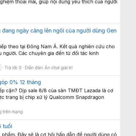
iệm thoải mái, giúp nội dung yêu thích của người
 đang ngày càng lên ngôi của người dùng Gen
iếp theo tại Đông Nam Á. Kết quả nghiên cứu cho
 người. Các chuyên gia đến từ đối tác kinh
Trả lời: 0
Diễn đàn:
Ăn chơi giải trí
 góp 0% 12 tháng
tiếp cận? Dịp sale 8/8 của sàn TMĐT Lazada là cơ
Được trang bị chip xử lý Qualcomm Snapdragon
 trên mạng
 tuổi
phẩm. Đây sẽ là cơ hội hấp dẫn để người dùng có