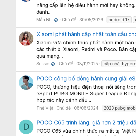
nâng cấp lên hệ điều hành mới hay không. 
danh...
Mẫn Nhi
Chủ đề
30/05/2026
android 17
✔
Xiaomi phát hành cập nhật toàn cầu ch
Xiaomi vừa chính thức phát hành một bản 
các thiết bị Xiaomi, Redmi và Poco. Bản 
qua mạng...
Sussie
Chủ đề
08/11/2025
cập nhật hypero
✔
POCO công bố đồng hành cùng giải e
POCO, thương hiệu điện thoại nổi tiếng t
eSport PUBG MOBILE Super League Đông 
hợp tác này đánh dấu...
Thế Việt
Chủ đề
08/08/2024
2023 pubg mobil
POCO C65 trình làng: giá hơn 2 triệu đ
D
POCO C65 vừa chính thức ra mắt tại Việt N