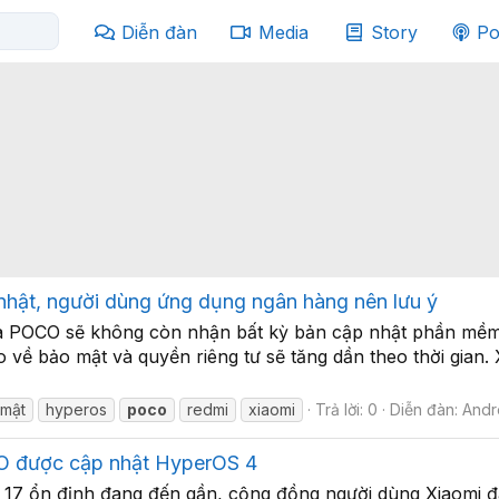
Diễn đàn
Media
Story
Po
 nhật, người dùng ứng dụng ngân hàng nên lưu ý
i và POCO sẽ không còn nhận bất kỳ bản cập nhật phần mề
 về bảo mật và quyền riêng tư sẽ tăng dần theo thời gian. 
 mật
hyperos
poco
redmi
xiaomi
Trả lời: 0
Diễn đàn:
Andr
CO được cập nhật HyperOS 4
 17 ổn định đang đến gần, cộng đồng người dùng Xiaomi đa