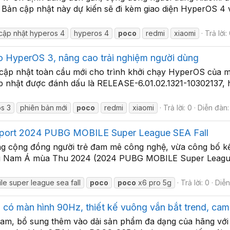
Bản cập nhật này dự kiến sẽ đi kèm giao diện HyperOS 4 v
cập nhật hyperos 4
hyperos 4
poco
redmi
xiaomi
Trả lời:
o HyperOS 3, nâng cao trải nghiệm người dùng
cập nhật toàn cầu mới cho trình khởi chạy HyperOS của mì
cập nhật được đánh dấu là RELEASE-6.01.02.1321-10302137,
s 3
phiên bản mới
poco
redmi
xiaomi
Trả lời: 0
Diễn đàn
Sport 2024 PUBG MOBILE Super League SEA Fall
rong cộng đồng người trẻ đam mê công nghệ, vừa công bố 
Nam Á mùa Thu 2024 (2024 PUBG MOBILE Super League So
e super league sea fall
poco
poco
x6 pro 5g
Trả lời: 0
Diễn
ã có màn hình 90Hz, thiết kế vuông vắn bắt trend, cam
am, bổ sung thêm vào dải sản phẩm đa dạng của hãng với t