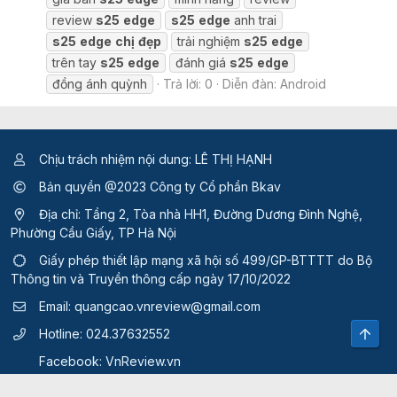
review
s25
edge
s25
edge
anh trai
s25
edge
chị
đẹp
trải nghiệm
s25
edge
trên tay
s25
edge
đánh giá
s25
edge
đồng ánh quỳnh
Trả lời: 0
Diễn đàn:
Android
Chịu trách nhiệm nội dung: LÊ THỊ HẠNH
Bản quyền @2023 Công ty Cổ phần Bkav
Địa chỉ: Tầng 2, Tòa nhà HH1, Đường Dương Đình Nghệ,
Phường Cầu Giấy, TP Hà Nội
Giấy phép thiết lập mạng xã hội số 499/GP-BTTTT
do Bộ
Thông tin và Truyền thông cấp ngày 17/10/2022
Email:
quangcao.vnreview@gmail.com
Top
Hotline:
024.37632552
Facebook:
VnReview.vn
Quy định và điều khoản sử dụng