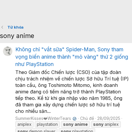
Từ khóa
sony anime
Không chỉ "vắt sữa" Spider-Man, Sony tham
vọng biến anime thành "mỏ vàng" thứ 2 giống
như PlayStation
Theo Giám đốc Chiến lược (CSO) của tập đoàn
chịu trách nhiệm về chiến lược Sở hữu Trí tuệ (IP)
toàn cầu, ông Toshimoto Mitomo, kinh doanh
anime đang có tiềm năng trở thành PlayStation
tiếp theo. Kể từ khi gia nhập vào năm 1985, ông
đã tham gia xây dựng chiến lược sở hữu trí tuệ
cho nhiều sản...
SummerKisses❤️WinterTears
Chủ đề
28/09/2025
✔
aniplex
playstation
sony
anime
sony
aniplex
sony
demon slayer
sony
playstation