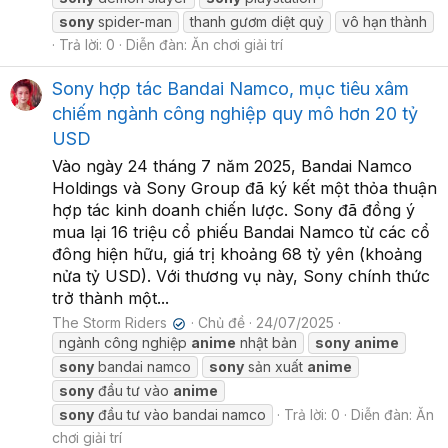
sony
spider-man
thanh gươm diệt quỷ
vô hạn thành
Trả lời: 0
Diễn đàn:
Ăn chơi giải trí
Sony hợp tác Bandai Namco, mục tiêu xâm
chiếm ngành công nghiệp quy mô hơn 20 tỷ
USD
Vào ngày 24 tháng 7 năm 2025, Bandai Namco
Holdings và Sony Group đã ký kết một thỏa thuận
hợp tác kinh doanh chiến lược. Sony đã đồng ý
mua lại 16 triệu cổ phiếu Bandai Namco từ các cổ
đông hiện hữu, giá trị khoảng 68 tỷ yên (khoảng
nửa tỷ USD). Với thương vụ này, Sony chính thức
trở thành một...
The Storm Riders
Chủ đề
24/07/2025
✔
ngành công nghiệp
anime
nhật bản
sony
anime
sony
bandai namco
sony
sản xuất
anime
sony
đầu tư vào
anime
sony
đầu tư vào bandai namco
Trả lời: 0
Diễn đàn:
Ăn
chơi giải trí