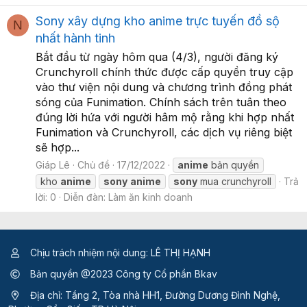
Sony xây dựng kho anime trực tuyến đồ sộ
N
nhất hành tinh
Bắt đầu từ ngày hôm qua (4/3), người đăng ký
Crunchyroll chính thức được cấp quyền truy cập
vào thư viện nội dung và chương trình đồng phát
sóng của Funimation. Chính sách trên tuân theo
đúng lời hứa với người hâm mộ rằng khi hợp nhất
Funimation và Crunchyroll, các dịch vụ riêng biệt
sẽ hợp...
Giáp Lê
Chủ đề
17/12/2022
anime
bản quyền
kho
anime
sony
anime
sony
mua crunchyroll
Trả
lời: 0
Diễn đàn:
Làm ăn kinh doanh
Chịu trách nhiệm nội dung: LÊ THỊ HẠNH
Bản quyền @2023 Công ty Cổ phần Bkav
Địa chỉ: Tầng 2, Tòa nhà HH1, Đường Dương Đình Nghệ,