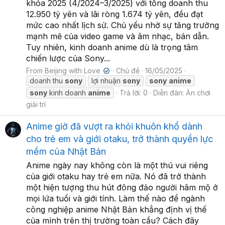
khóa 2025 (4/2024–3/2025) với tổng doanh thu
12.950 tỷ yên và lãi ròng 1.674 tỷ yên, đều đạt
mức cao nhất lịch sử. Chủ yếu nhờ sự tăng trưởng
mạnh mẽ của video game và âm nhạc, bán dẫn.
Tuy nhiên, kinh doanh anime dù là trọng tâm
chiến lược của Sony...
From Beijing with Love
Chủ đề
16/05/2025
✔
doanh thu
sony
lợi nhuận
sony
sony
anime
sony
kinh doanh
anime
Trả lời: 0
Diễn đàn:
Ăn chơi
giải trí
Anime giờ đã vượt ra khỏi khuôn khổ dành
cho trẻ em và giới otaku, trở thành quyền lực
mềm của Nhật Bản
Anime ngày nay không còn là một thú vui riêng
của giới otaku hay trẻ em nữa. Nó đã trở thành
một hiện tượng thu hút đông đảo người hâm mộ ở
mọi lứa tuổi và giới tính. Làm thế nào để ngành
công nghiệp anime Nhật Bản khẳng định vị thế
của mình trên thị trường toàn cầu? Cách đây