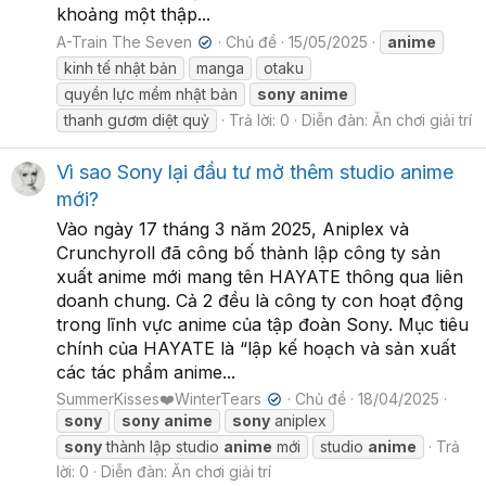
khoảng một thập...
A-Train The Seven
Chủ đề
15/05/2025
anime
✔
kinh tế nhật bản
manga
otaku
quyền lực mềm nhật bản
sony
anime
thanh gươm diệt quỷ
Trả lời: 0
Diễn đàn:
Ăn chơi giải trí
Vì sao Sony lại đầu tư mở thêm studio anime
mới?
Vào ngày 17 tháng 3 năm 2025, Aniplex và
Crunchyroll đã công bố thành lập công ty sản
xuất anime mới mang tên HAYATE thông qua liên
doanh chung. Cả 2 đều là công ty con hoạt động
trong lĩnh vực anime của tập đoàn Sony. Mục tiêu
chính của HAYATE là “lập kế hoạch và sản xuất
các tác phẩm anime...
SummerKisses❤️WinterTears
Chủ đề
18/04/2025
✔
sony
sony
anime
sony
aniplex
sony
thành lập studio
anime
mới
studio
anime
Trả
lời: 0
Diễn đàn:
Ăn chơi giải trí