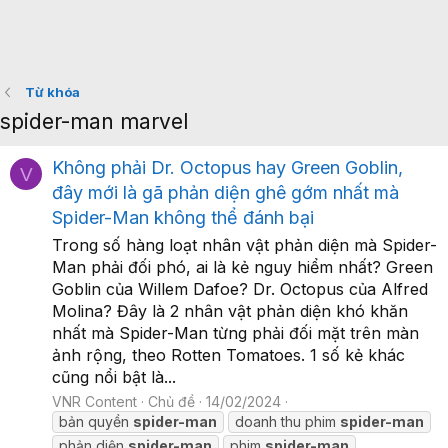
Từ khóa
spider-man marvel
Không phải Dr. Octopus hay Green Goblin,
V
đây mới là gã phản diện ghê gớm nhất mà
Spider-Man không thể đánh bại
Trong số hàng loạt nhân vật phản diện mà Spider-
Man phải đối phó, ai là kẻ nguy hiểm nhất? Green
Goblin của Willem Dafoe? Dr. Octopus của Alfred
Molina? Đây là 2 nhân vật phản diện khó khăn
nhất mà Spider-Man từng phải đối mặt trên màn
ảnh rộng, theo Rotten Tomatoes. 1 số kẻ khác
cũng nổi bật là...
VNR Content
Chủ đề
14/02/2024
bản quyền
spider-man
doanh thu phim
spider-man
phản diện
spider-man
phim
spider-man