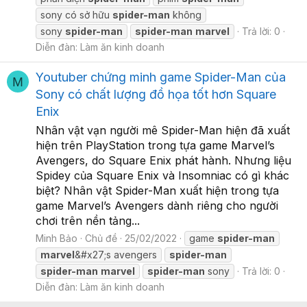
sony có sở hữu
spider-man
không
sony
spider-man
spider-man
marvel
Trả lời: 0
Diễn đàn:
Làm ăn kinh doanh
Youtuber chứng minh game Spider-Man của
M
Sony có chất lượng đồ họa tốt hơn Square
Enix
Nhân vật vạn người mê Spider-Man hiện đã xuất
hiện trên PlayStation trong tựa game Marvel’s
Avengers, do Square Enix phát hành. Nhưng liệu
Spidey của Square Enix và Insomniac có gì khác
biệt? Nhân vật Spider-Man xuất hiện trong tựa
game Marvel’s Avengers dành riêng cho người
chơi trên nền tảng...
Minh Bảo
Chủ đề
25/02/2022
game
spider-man
marvel
&#x27;s avengers
spider-man
spider-man
marvel
spider-man
sony
Trả lời: 0
Diễn đàn:
Làm ăn kinh doanh