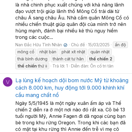
là nhà chinh phục xuất chúng với khả năng lãnh
đạo vượt trội giúp lãnh thổ Mông Cổ trải dài từ
châu Á sang châu Âu. Nhà cầm quân Mông Cổ có
nhiều chiến thuật giúp quân đội của mình trở nên
hùng mạnh, đánh bại nhiều kẻ thù nguy hiểm
trong các cuộc...
Nan Đắc Hữu Tình Nhân
Chủ đề
15/03/2025
ấn độ
✔
mông cổ
nhật bản
phát xít nhật
quân nhật
thái bình dương
thành cát tư hãn
thế
chiến
2
thế
chiến
thứ ii
Trả lời: 1
Diễn đàn:
Ôn cố tri tân
Lạ lùng kế hoạch dội bom nước Mỹ từ khoảng
V
cách 8.000 km, huy động tới 9.000 khinh khí
cầu mang chất nổ
Ngày 5/5/1945 là một ngày xuân ấm áp và Thế
chiến 2 diễn ra ở một nơi nào đó rất xa. Cô bé 13
tuổi người Mỹ, Annie Fagen đi dã ngoại cùng bạn
bè trong khu rừng Oregon. Trong khi các bạn đã
có mặt tại khu rừng thì Annie đến trễ vì mẹ cô