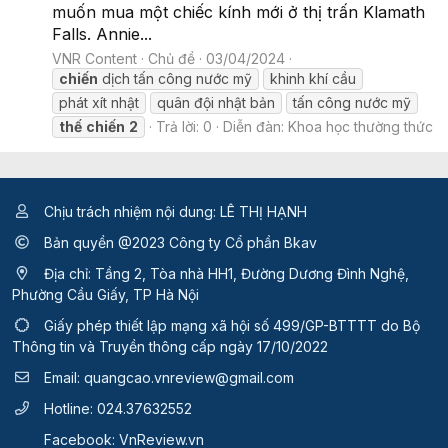
muốn mua một chiếc kính mới ở thị trấn Klamath
Falls. Annie...
VNR Content
Chủ đề
03/04/2024
chiến
dịch tấn công nước mỹ
khinh khí cầu
phát xít nhật
quân đội nhật bản
tấn công nước mỹ
thế
chiến
2
Trả lời: 0
Diễn đàn:
Khoa học thường thức
Chịu trách nhiệm nội dung: LÊ THỊ HẠNH
Bản quyền @2023 Công ty Cổ phần Bkav
Địa chỉ: Tầng 2, Tòa nhà HH1, Đường Dương Đình Nghệ,
Phường Cầu Giấy, TP Hà Nội
Giấy phép thiết lập mạng xã hội số 499/GP-BTTTT
do Bộ
Thông tin và Truyền thông cấp ngày 17/10/2022
Email:
quangcao.vnreview@gmail.com
Hotline:
024.37632552
Facebook:
VnReview.vn