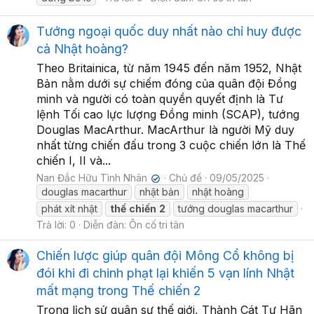
Tướng ngoại quốc duy nhất nào chỉ huy được
cả Nhật hoàng?
Theo Britainica, từ năm 1945 đến năm 1952, Nhật
Bản nằm dưới sự chiếm đóng của quân đội Đồng
minh và người có toàn quyền quyết định là Tư
lệnh Tối cao lực lượng Đồng minh (SCAP), tướng
Douglas MacArthur. MacArthur là người Mỹ duy
nhất từng chiến đấu trong 3 cuộc chiến lớn là Thế
chiến I, II và...
Nan Đắc Hữu Tình Nhân
Chủ đề
09/05/2025
✔
douglas macarthur
nhật bản
nhật hoàng
phát xít nhật
thế
chiến
2
tướng douglas macarthur
Trả lời: 0
Diễn đàn:
Ôn cố tri tân
Chiến lược giúp quân đội Mông Cổ không bị
đói khi đi chinh phạt lại khiến 5 vạn lính Nhật
mất mạng trong Thế chiến 2
Trong lịch sử quân sự thế giới, Thành Cát Tư Hãn