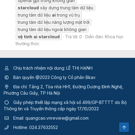
openai gpt trong không gian
starcloud
xây dựng trung tâm dữ liệu
trung tâm dữ liệu
ai
trong vũ trụ
trung tâm dữ liệu năng lượng mặt trời
trung tâm dữ liệu ngoài không gian
vệ
tinh
ai
starcloud
Trả lời: 0
Diễn đàn:
Khoa học
thường thức
Chịu trách nhiệm nội dung: LÊ THỊ HẠNH
Bản quyền @2023 Công ty Cổ phần Bkav
Địa chỉ: Tầng 2, Tòa nhà HH1, Đường Dương Đình Nghệ,
Phường Cầu Giấy, TP Hà Nội
Giấy phép thiết lập mạng xã hội số 499/GP-BTTTT
do Bộ
Thông tin và Truyền thông cấp ngày 17/10/2022
Email:
quangcao.vnreview@gmail.com
Top
Hotline:
024.37632552