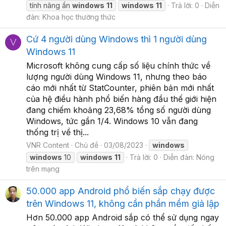
tính năng ẩn
windows
11
windows
11
Trả lời: 0
Diễn
đàn:
Khoa học thường thức
Cứ 4 người dùng Windows thì 1 người dùng
V
Windows 11
Microsoft không cung cấp số liệu chính thức về
lượng người dùng Windows 11, nhưng theo báo
cáo mới nhất từ StatCounter, phiên bản mới nhất
của hệ điều hành phổ biến hàng đầu thế giới hiện
đang chiếm khoảng 23,68% tổng số người dùng
Windows, tức gần 1/4. Windows 10 vẫn đang
thống trị về thị...
VNR Content
Chủ đề
03/08/2023
windows
windows
10
windows
11
Trả lời: 0
Diễn đàn:
Nóng
trên mạng
50.000 app Android phổ biến sắp chạy được
trên Windows 11, không cần phần mềm giả lập
Hơn 50.000 app Android sắp có thể sử dụng ngay