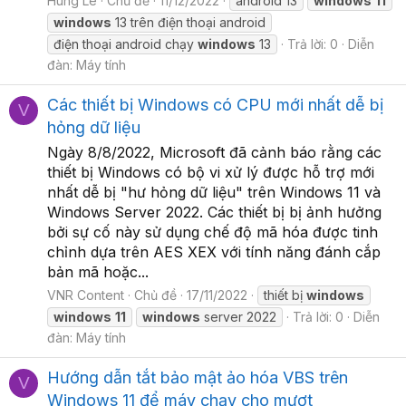
Hùng Lê
Chủ đề
11/12/2022
android 13
windows
11
windows
13 trên điện thoại android
điện thoại android chạy
windows
13
Trả lời: 0
Diễn
đàn:
Máy tính
Các thiết bị Windows có CPU mới nhất dễ bị
V
hỏng dữ liệu
Ngày 8/8/2022, Microsoft đã cảnh báo rằng các
thiết bị Windows có bộ vi xử lý được hỗ trợ mới
nhất dễ bị "hư hỏng dữ liệu" trên Windows 11 và
Windows Server 2022. Các thiết bị bị ảnh hưởng
bởi sự cố này sử dụng chế độ mã hóa được tinh
chỉnh dựa trên AES XEX với tính năng đánh cắp
bản mã hoặc...
VNR Content
Chủ đề
17/11/2022
thiết bị
windows
windows
11
windows
server 2022
Trả lời: 0
Diễn
đàn:
Máy tính
Hướng dẫn tắt bảo mật ảo hóa VBS trên
V
Windows 11 để máy chạy cho mượt