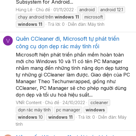
Subsystem for Android...
Hùng Lê
Chủ đề
01/11/2022
android
android 12.1
chạy android trên
windows
11
microsoft
windows
11
Trả lời: 0
Diễn đàn:
Máy tính
Quên CCleaner đi, Microsoft tự phát triển
V
công cụ dọn dẹp rác máy tính rồi
Microsoft hiện phát triển phần mềm hoàn toàn
mới cho Windows 10 và 11 có tên PC Manager
nhằm mang đến những tính năng dọn dẹp tương
tự những gì CCleaner làm được. Giao diện của PC
Manager Theo Techunwrapped, giống như
CCleaner, PC Manager sẽ cho phép người dùng
dọn dẹp và tối ưu hoá hiệu suất...
VNR Content
Chủ đề
24/10/2022
ccleaner
dọn rác máy tính
pc manager
windows
windows
10
windows
11
Trả lời: 0
Diễn đàn:
Máy
tính