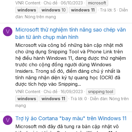
VNR Content
Chủ đề
06/10/2023
microsoft
windows
windows
10
windows
11
Trả lời: 5
Diễn
đàn:
Nóng trên mạng
Microsoft thử nghiệm tính năng sao chép văn
V
bản từ ảnh chụp màn hình
Microsoft vừa công bố những bản cập nhật mới
cho ứng dụng Snipping Tool và Phone Link trên
hệ điều hành Windows 11, đang được thử nghiệm
trước cho cộng đồng người dùng Windows
Insiders. Trong số đó, điểm đáng chú ý nhất là
tính năng nhận diện ký tự quang học (OCR) đã
được tích hợp vào Snipping...
VNR Content
Chủ đề
16/09/2023
snipping tool
windows
windows
11
Trả lời: 0
Diễn đàn:
Nóng trên
mạng
Trợ lý ảo Cortana "bay màu" trên Windows 11
V
Microsoft mới đây đã tung ra bản cập nhật vô