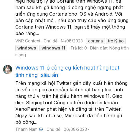
hiệu hoá trợ lý ảo Cortana trên Windows 11, ba
năm sau khi gã khổng lồ công nghệ ngừng phát
triển ứng dụng Cortana cho iOS và Android. Với
bản cập nhật mới, nếu bạn truy cập vào ứng dụng
Cortana trên Windows 11, bạn sẽ thấy một thông
báo rằng...
VNR Content
Chủ đề
14/08/2023
cortana
trợ lý ảo
windows
windows
11
Trả lời: 0
Diễn đàn:
Nóng trên
mạng
Windows 11 lộ công cụ kích hoạt hàng loạt
tính năng 'siêu ẩn'
Trên mạng xã hội Twitter gần đây xuất hiện thông
tin về công cụ ẩn nhằm kích hoạt hàng loạt tính
năng thú vị trên hệ điều hành Windows 11. Giao
diện StagingTool Công cụ trên được tài khoản
XenoPanther phát hiện và đăng tải trên Twitter.
Ngay sau khi chia sẻ, Microsoft đã tiến hành gỡ
bỏ công...
Thanh Nam
Chủ đề
06/08/2023
✔