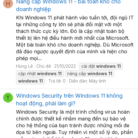
Nâng cấp Windows 11 - bài toán khó cho
H
doanh nghiệp
Khi Windows 11 phát hành vào tuần tới, đội ngũ IT
tại những công ty lớn sẽ phải đối mặt với một
thách thức cực kỳ lớn. Đó là cập nhật toàn bộ
thiết bị lên hệ điều hành mới nhất của Microsoft.
Một bài toán khó cho doanh nghiệp. Dù Microsoft
đã đảo ngược quyết định của mình và hiện cho
phép mọi...
Hùng Lê
Chủ đề
21/10/2022
cài đặt
windows
11
cập nhật
windows
11
nâng cấp
windows
11
windows
11
Trả lời: 0
Diễn đàn:
Máy tính
Windows Security trên Windows 11 không
T
hoạt động, phải làm gì?
Windows Security là một trình chống virus hoàn
chỉnh được thiết kế nhằm mang đến sự bảo vệ
cho hệ thống của bạn tránh được những mối đe
dọa từ bên ngoài. Tuy nhiên vì một số lý do, phần