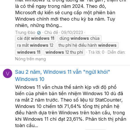
là có thể ngay trong năm 2024. Theo đó,
Microsoft dự kiến sẽ cung cấp một phiên bản
Windows chính mới theo chu kỳ ba năm. Tuy
nhiên, những thông...
Trung Đào
Chủ đề
09/10/2023
✔
cài đặt
windows
11
dùng
windows
chùa
ra mắt
windows
12
thu phí hệ điều hành
windows
windows
11
windows
12 thu phí
Trả lời: 0
Diễn đàn:
Nóng trên mạng
Sau 2 năm, Windows 11 vẫn "ngửi khói"
V
Windows 10
Windows 11 vẫn chưa thể sánh kịp với độ phổ
biến của phiên bản tiền nhiệm Windows 10 dù đã
ra mắt 2 năm trước. Theo số liệu từ StatCounter,
Windows 10 chiếm tới 71,64% tổng thị phần hệ
điều hành dựa trên Windows trên toàn cầu, trong
khi Windows 11 chỉ đạt 23,61%. Phân tích thị phần
toàn cầu...