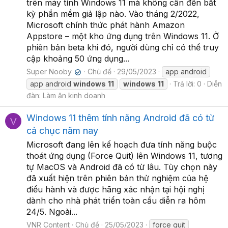
trên máy tính Windows 11 mà không cần đến bất
kỳ phần mềm giả lập nào. Vào tháng 2/2022,
Microsoft chính thức phát hành Amazon
Appstore – một kho ứng dụng trên Windows 11. Ở
phiên bản beta khi đó, người dùng chỉ có thể truy
cập khoảng 50 ứng dụng...
Super Nooby
Chủ đề
29/05/2023
app android
✔
app android
windows
11
windows
11
Trả lời: 0
Diễn
đàn:
Làm ăn kinh doanh
Windows 11 thêm tính năng Android đã có từ
V
cả chục năm nay
Microsoft đang lên kế hoạch đưa tính năng buộc
thoát ứng dụng (Force Quit) lên Windows 11, tương
tự MacOS và Android đã có từ lâu. Tùy chọn này
đã xuất hiện trên phiên bản thử nghiệm của hệ
điều hành và được hãng xác nhận tại hội nghị
dành cho nhà phát triển toàn cầu diễn ra hôm
24/5. Ngoài...
VNR Content
Chủ đề
25/05/2023
force quit