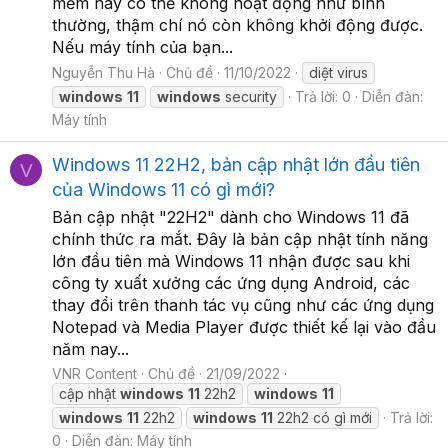
mềm này có thể không hoạt động như bình
thường, thậm chí nó còn không khởi động được.
Nếu máy tính của bạn...
Nguyễn Thu Hà
Chủ đề
11/10/2022
diệt virus
windows
11
windows
security
Trả lời: 0
Diễn đàn:
Máy tính
Windows 11 22H2, bản cập nhật lớn đầu tiên
V
của Windows 11 có gì mới?
Bản cập nhật "22H2" dành cho Windows 11 đã
chính thức ra mắt. Đây là bản cập nhật tính năng
lớn đầu tiên mà Windows 11 nhận được sau khi
công ty xuất xưởng các ứng dụng Android, các
thay đổi trên thanh tác vụ cũng như các ứng dụng
Notepad và Media Player được thiết kế lại vào đầu
năm nay...
VNR Content
Chủ đề
21/09/2022
cập nhật
windows
11
22h2
windows
11
windows
11
22h2
windows
11
22h2 có gì mới
Trả lời:
0
Diễn đàn:
Máy tính