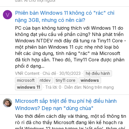
đàn:
AI cho mọi người
Phiên bản Windows 11 không có "rác" chỉ
V
nặng 3GB, nhưng có nên cài?
PC của bạn không tương thích với Windows 11 do
không đạt yêu cầu về phần cứng? Nhà phát triển
Windows NTDEV mới đây đã tung ra Tiny11 Core -
một phiên bản Windows 11 cực nhẹ nhờ loại bỏ
hết các ứng dụng, tính năng "rác" mà Microsoft
đã tích hợp sẵn. Theo đó, Tiny11 Core được phân
phối ở dạng...
VNR Content
Chủ đề
30/10/2023
hệ điều hành
microsoft
ntdev
tiny11 core
windows
windows
11
Trả lời: 0
Diễn đàn:
Nóng trên mạng
Microsoft sắp triệt để thu phí hệ điều hành
Windows? Dẹp nạn "dùng chùa"
Vào thời điểm cách đây vài tháng, một số thông tin
rò rỉ đã cho thấy Microsoft đang lên kế hoạch ra
mắt Windows 12 trong tương lai 'rất gần', thậm chí