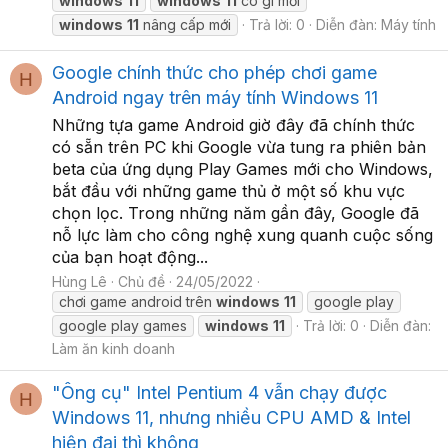
windows
11
windows
11
có gì mới
windows
11
nâng cấp mới
Trả lời: 0
Diễn đàn:
Máy tính
Google chính thức cho phép chơi game
H
Android ngay trên máy tính Windows 11
Những tựa game Android giờ đây đã chính thức
có sẵn trên PC khi Google vừa tung ra phiên bản
beta của ứng dụng Play Games mới cho Windows,
bắt đầu với những game thủ ở một số khu vực
chọn lọc. Trong những năm gần đây, Google đã
nỗ lực làm cho công nghệ xung quanh cuộc sống
của bạn hoạt động...
Hùng Lê
Chủ đề
24/05/2022
chơi game android trên
windows
11
google play
google play games
windows
11
Trả lời: 0
Diễn đàn:
Làm ăn kinh doanh
"Ông cụ" Intel Pentium 4 vẫn chạy được
H
Windows 11, nhưng nhiều CPU AMD & Intel
hiện đại thì không