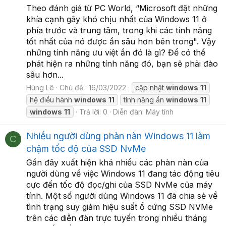
Theo đánh giá từ PC World, “Microsoft đặt những
khía cạnh gây khó chịu nhất của Windows 11 ở
phía trước và trung tâm, trong khi các tính năng
tốt nhất của nó được ẩn sâu hơn bên trong". Vậy
những tính năng ưu việt ẩn đó là gì? Để có thể
phát hiện ra những tính năng đó, bạn sẽ phải đào
sâu hơn...
Hùng Lê
Chủ đề
16/03/2022
cập nhật
windows
11
hệ điều hành
windows
11
tính năng ẩn
windows
11
windows
11
Trả lời: 0
Diễn đàn:
Máy tính
Nhiều người dùng phàn nàn Windows 11 làm
C
chậm tốc độ của SSD NvMe
Gần đây xuất hiện khá nhiều các phàn nàn của
người dùng về việc Windows 11 đang tác động tiêu
cực đến tốc độ đọc/ghi của SSD NvMe của máy
tính. Một số người dùng Windows 11 đã chia sẻ về
tình trạng suy giảm hiệu suất ổ cứng SSD NVMe
trên các diễn đàn trực tuyến trong nhiều tháng