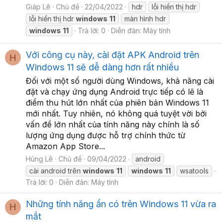
Giáp Lê
Chủ đề
22/04/2022
hdr
lỗi hiển thị hdr
lỗi hiển thị hdr
windows
11
màn hình hdr
windows
11
Trả lời: 0
Diễn đàn:
Máy tính
Với công cụ này, cài đặt APK Android trên
H
Windows 11 sẽ dễ dàng hơn rất nhiều
Đối với một số người dùng Windows, khả năng cài
đặt và chạy ứng dụng Android trực tiếp có lẽ là
điểm thu hút lớn nhất của phiên bản Windows 11
mới nhất. Tuy nhiên, nó không quá tuyệt vời bởi
vấn đề lớn nhất của tính năng này chính là số
lượng ứng dụng được hỗ trợ chính thức từ
Amazon App Store...
Hùng Lê
Chủ đề
09/04/2022
android
cài android trên
windows
11
windows
11
wsatools
Trả lời: 0
Diễn đàn:
Máy tính
Những tính năng ẩn có trên Windows 11 vừa ra
H
mắt