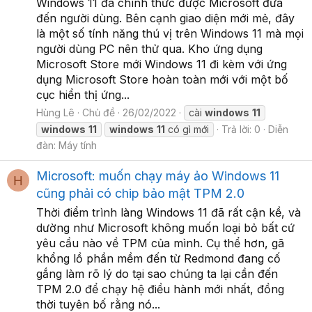
Windows 11 đã chính thức được Microsoft đưa
đến người dùng. Bên cạnh giao diện mới mẻ, đây
là một số tính năng thú vị trên Windows 11 mà mọi
người dùng PC nên thử qua. Kho ứng dụng
Microsoft Store mới Windows 11 đi kèm với ứng
dụng Microsoft Store hoàn toàn mới với một bố
cục hiển thị ứng...
Hùng Lê
Chủ đề
26/02/2022
cài
windows
11
windows
11
windows
11
có gì mới
Trả lời: 0
Diễn
đàn:
Máy tính
Microsoft: muốn chạy máy ảo Windows 11
H
cũng phải có chip bảo mật TPM 2.0
Thời điểm trình làng Windows 11 đã rất cận kề, và
dường như Microsoft không muốn loại bỏ bất cứ
yêu cầu nào về TPM của mình. Cụ thể hơn, gã
khổng lồ phần mềm đến từ Redmond đang cố
gắng làm rõ lý do tại sao chúng ta lại cần đến
TPM 2.0 để chạy hệ điều hành mới nhất, đồng
thời tuyên bố rằng nó...