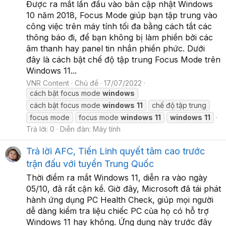
Được ra mắt lần đầu vào bản cập nhật Windows
10 năm 2018, Focus Mode giúp bạn tập trung vào
công việc trên máy tính tối đa bằng cách tắt các
thông báo đi, để bạn không bị làm phiền bởi các
âm thanh hay panel tin nhắn phiền phức. Dưới
đây là cách bật chế độ tập trung Focus Mode trên
Windows 11...
VNR Content
Chủ đề
17/07/2022
cách bật focus mode
windows
cách bật focus mode
windows
11
chế độ tập trung
focus mode
focus mode
windows
11
windows
11
Trả lời: 0
Diễn đàn:
Máy tính
Trả lời AFC, Tiến Linh quyết tâm cao trước
trận đấu với tuyển Trung Quốc
Thời điểm ra mắt Windows 11, diễn ra vào ngày
05/10, đã rất cận kề. Giờ đây, Microsoft đã tái phát
hành ứng dụng PC Health Check, giúp mọi người
dễ dàng kiểm tra liệu chiếc PC của họ có hỗ trợ
Windows 11 hay không. Ứng dụng này trước đây