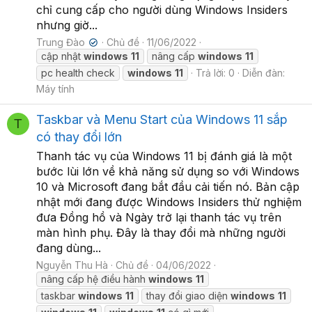
chỉ cung cấp cho người dùng Windows Insiders
nhưng giờ...
Trung Đào
Chủ đề
11/06/2022
✔
cập nhật
windows
11
nâng cấp
windows
11
pc health check
windows
11
Trả lời: 0
Diễn đàn:
Máy tính
Taskbar và Menu Start của Windows 11 sắp
T
có thay đổi lớn
Thanh tác vụ của Windows 11 bị đánh giá là một
bước lùi lớn về khả năng sử dụng so với Windows
10 và Microsoft đang bắt đầu cải tiến nó. Bản cập
nhật mới đang được Windows Insiders thử nghiệm
đưa Đồng hồ và Ngày trở lại thanh tác vụ trên
màn hình phụ. Đây là thay đổi mà những người
đang dùng...
Nguyễn Thu Hà
Chủ đề
04/06/2022
nâng cấp hệ điều hành
windows
11
taskbar
windows
11
thay đổi giao diện
windows
11