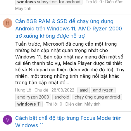
windows
subsystem for android
Trả lời: 0
Diễn đàn:
Máy tính
Cần 8GB RAM & SSD để chạy ứng dụng
H
Android trên Windows 11, AMD Ryzen 2000
trở xuống không được hỗ trợ
Tuần trước, Microsoft đã cung cấp một trong
những bản cập nhật quan trọng nhất cho
Windows 11. Bản cập nhật này mang đến một số
cải tiến thanh tác vụ, Media Player được tái thiết
kế và Notepad cải thiện (kèm với chế độ tối). Tuy
nhiên, một trong những tính năng nổi bật khác
trong bản cập nhật đó...
Hùng Lê
Chủ đề
28/08/2022
amd
amd ryzen
amd ryzen 2000
android
chạy ứng dụng android
windows
11
Trả lời: 0
Diễn đàn:
Máy tính
Cách bật chế độ tập trung Focus Mode trên
V
Windows 11