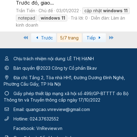
Trước đó, giao...
Trần Tiến
Chủ đề
03/01/2022
cập nhật
windows
11
notepad
windows
11
Trả lời: 0
Diễn đàn:
Làm ăn
kinh doanh
First
Last
Trước
5/7 trang
Tiếp
Chịu trách nhiệm nội dung: LÊ THỊ HẠNH
Bản quyền @2023 Công ty Cổ phần Bkav
Địa chỉ: Tầng 2, Tòa nhà HH1, Đường Dương Đình Nghệ,
Phường Cầu Giấy, TP Hà Nội
Giấy phép thiết lập mạng xã hội số 499/GP-BTTTT
do Bộ
Thông tin và Truyền thông cấp ngày 17/10/2022
Email:
quangcao.vnreview@gmail.com
Hotline:
024.37632552
Facebook:
VnReview.vn