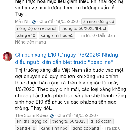
hiện thực hóa mục tiêu giảm thiểu khí thải độc hại
và bảo vệ môi trường theo xu hướng quốc tế.
Tuy...
Mẫn Nhi
Chủ đề
18/05/2026
ăn mòn động cơ
✔
nồng độ cồn ethanol
thông tư 50/2025/tt-bct
xăng
e10
xăng
sinh học e5
Trả lời: 0
Diễn đàn:
Nóng trên mạng
Chỉ bán xăng E10 từ ngày 1/6/2026: Những
điều người dân cần biết trước "deadline"
Thị trường xăng dầu Việt Nam sắp bước vào một
đợt chuyển đổi quy mô lớn khi xăng E10 chính
thức được bán rộng rãi trên toàn quốc từ ngày
1/6/2026. Theo quy định mới, các loại xăng không
chì sẽ phải được phối trộn và pha chế thành xăng
sinh học E10 để phục vụ các phương tiện giao
thông. Thay đổi...
The Storm Riders
Chủ đề
18/05/2026
✔
khí thải động cơ
thông tư 50/2025
trị số octan
xăng
e10
xăng
sinh học
động cơ
xăng
Trả lời: 0