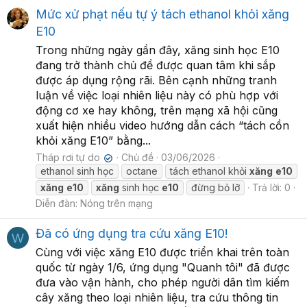
Mức xử phạt nếu tự ý tách ethanol khỏi xăng
E10
Trong những ngày gần đây, xăng sinh học E10
đang trở thành chủ đề được quan tâm khi sắp
được áp dụng rộng rãi. Bên cạnh những tranh
luận về việc loại nhiên liệu này có phù hợp với
động cơ xe hay không, trên mạng xã hội cũng
xuất hiện nhiều video hướng dẫn cách “tách cồn
khỏi xăng E10” bằng...
Tháp rơi tự do
Chủ đề
03/06/2026
✔
ethanol sinh học
octane
tách ethanol khỏi
xăng
e10
xăng
e10
xăng
sinh học
e10
đừng bỏ lỡ
Trả lời: 0
Diễn đàn:
Nóng trên mạng
Đã có ứng dụng tra cứu xăng E10!
W
Cùng với việc xăng E10 được triển khai trên toàn
quốc từ ngày 1/6, ứng dụng "Quanh tôi" đã được
đưa vào vận hành, cho phép người dân tìm kiếm
cây xăng theo loại nhiên liệu, tra cứu thông tin