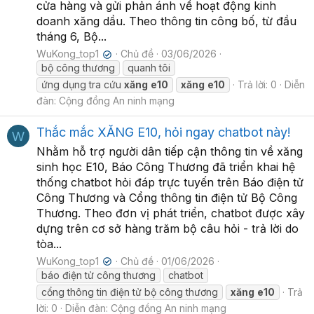
cửa hàng và gửi phản ánh về hoạt động kinh
doanh xăng dầu. Theo thông tin công bố, từ đầu
tháng 6, Bộ...
WuKong_top1
Chủ đề
03/06/2026
✔
bộ công thương
quanh tôi
ứng dụng tra cứu
xăng
e10
xăng
e10
Trả lời: 0
Diễn
đàn:
Cộng đồng An ninh mạng
Thắc mắc XĂNG E10, hỏi ngay chatbot này!
W
Nhằm hỗ trợ người dân tiếp cận thông tin về xăng
sinh học E10, Báo Công Thương đã triển khai hệ
thống chatbot hỏi đáp trực tuyến trên Báo điện tử
Công Thương và Cổng thông tin điện tử Bộ Công
Thương. Theo đơn vị phát triển, chatbot được xây
dựng trên cơ sở hàng trăm bộ câu hỏi - trả lời do
tòa...
WuKong_top1
Chủ đề
01/06/2026
✔
báo điện tử công thương
chatbot
cổng thông tin điện tử bộ công thương
xăng
e10
Trả
lời: 0
Diễn đàn:
Cộng đồng An ninh mạng