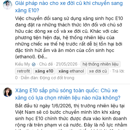
Giải pháp nào cho xe đời cũ khi chuyển sang
xăng E10?
Việc chuyển đổi sang sử dụng xăng sinh học E10
đang đặt ra những thách thức lớn đối với chủ sở
hữu các dòng xe cổ và xe đời cũ. Khác với các
phương tiện hiện đại, hệ thống nhiên liệu của
những chiếc xe thế hệ trước rất dễ bị tổn hại bởi
đặc tính hút ẩm và ăn mòn của cồn sinh học
(ethanol). Để...
Kiều My
Chủ đề
21/05/2026
hệ thống nhiên liệu
✔
retrofit
xăng
e10
xăng
ethanol
xe đời cũ
Trả lời:
0
Diễn đàn:
Động cơ đốt trong
Xăng E10 sắp phủ sóng toàn quốc: Chủ xe
xăng có lựa chọn nhiên liệu nào nữa không?
Bắt đầu từ ngày 1/6/2026, thị trường nhiên liệu tại
Việt Nam sẽ có bước chuyển mình lớn khi xăng
sinh học E10 chính thức được đưa vào kinh doanh
rộng rãi trên phạm vi cả nước. Đây là nỗ lực nhằm