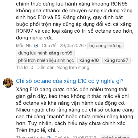
chính thức dừng lưu hành xăng khoáng RON95
không pha ethanol để chuyển sang sử dụng xăng
sinh học E10 và E5. Đáng chú ý, quy định bắt
buộc phối trộn này cũng áp dụng đối với cả xăng
RON97 và các loại xăng có trị số octane cao hơn,
đồng nghĩa với...
Mẫn Nhi
Chủ đề
29/05/2026
bộ công thương
✔
dừng lưu hành
xăng
ron95
phối trộn nhiên liệu sinh học
xăng
e10
xăng
ron97
Trả lời: 0
Diễn đàn:
Nóng trên mạng
Chỉ số octane của xăng E10 có ý nghĩa gì?
Xăng E10 đang được nhắc đến nhiều trong thời
gian gần đây, kéo theo không ít thắc mắc về chỉ
số octane và khả năng vận hành của động cơ.
Nhiều người cho rằng xăng có chỉ số octane càng
cao thì càng “mạnh” hoặc chứa nhiều năng lượng
hơn. Tuy nhiên, cách hiểu này chưa chính xác.
Trên thực tế, chỉ...
Tháp rơi tự do
Chủ đề
27/05/2026
chỉ số octane