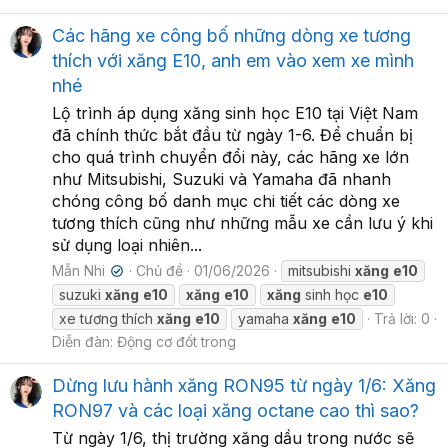
Các hãng xe công bố những dòng xe tương
thích với xăng E10, anh em vào xem xe mình
nhé
Lộ trình áp dụng xăng sinh học E10 tại Việt Nam
đã chính thức bắt đầu từ ngày 1-6. Để chuẩn bị
cho quá trình chuyển đổi này, các hãng xe lớn
như Mitsubishi, Suzuki và Yamaha đã nhanh
chóng công bố danh mục chi tiết các dòng xe
tương thích cũng như những mẫu xe cần lưu ý khi
sử dụng loại nhiên...
Mẫn Nhi
Chủ đề
01/06/2026
mitsubishi
xăng
e10
✔
suzuki
xăng
e10
xăng
e10
xăng
sinh học
e10
xe tương thích
xăng
e10
yamaha
xăng
e10
Trả lời: 0
Diễn đàn:
Động cơ đốt trong
Dừng lưu hành xăng RON95 từ ngày 1/6: Xăng
RON97 và các loại xăng octane cao thì sao?
Từ ngày 1/6, thị trường xăng dầu trong nước sẽ