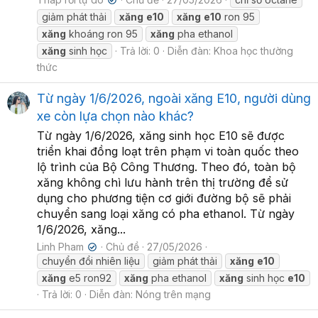
✔
giảm phát thải
xăng
e10
xăng
e10
ron 95
xăng
khoáng ron 95
xăng
pha ethanol
xăng
sinh học
Trả lời: 0
Diễn đàn:
Khoa học thường
thức
Từ ngày 1/6/2026, ngoài xăng E10, người dùng
xe còn lựa chọn nào khác?
Từ ngày 1/6/2026, xăng sinh học E10 sẽ được
triển khai đồng loạt trên phạm vi toàn quốc theo
lộ trình của Bộ Công Thương. Theo đó, toàn bộ
xăng không chì lưu hành trên thị trường để sử
dụng cho phương tiện cơ giới đường bộ sẽ phải
chuyển sang loại xăng có pha ethanol. Từ ngày
1/6/2026, xăng...
Linh Pham
Chủ đề
27/05/2026
✔
chuyển đổi nhiên liệu
giảm phát thải
xăng
e10
xăng
e5 ron92
xăng
pha ethanol
xăng
sinh học
e10
Trả lời: 0
Diễn đàn:
Nóng trên mạng