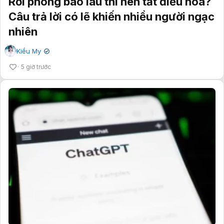
Rời phòng bao lâu thì nên tắt điều hòa?
Câu trả lời có lẽ khiến nhiều người ngạc
nhiên
Kiều My
✔
5 giờ trước