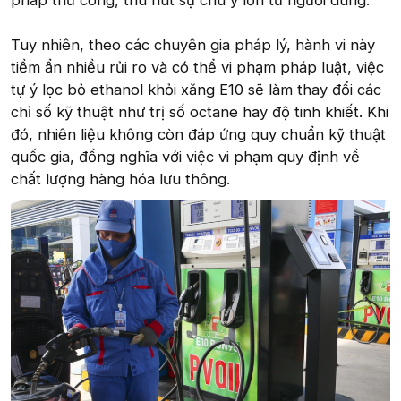
pháp thủ công, thu hút sự chú ý lớn từ người dùng.
Tuy nhiên, theo các chuyên gia pháp lý, hành vi này
tiềm ẩn nhiều rủi ro và có thể vi phạm pháp luật, việc
tự ý lọc bỏ ethanol khỏi xăng E10 sẽ làm thay đổi các
chỉ số kỹ thuật như trị số octane hay độ tinh khiết. Khi
đó, nhiên liệu không còn đáp ứng quy chuẩn kỹ thuật
quốc gia, đồng nghĩa với việc vi phạm quy định về
chất lượng hàng hóa lưu thông.