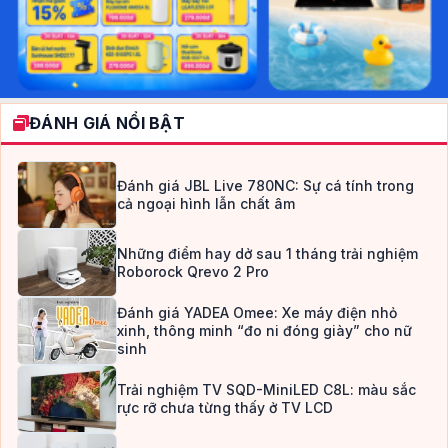
ĐÁNH GIÁ NỔI BẬT
Đánh giá JBL Live 780NC: Sự cá tính trong
cả ngoại hình lẫn chất âm
Những điểm hay dở sau 1 tháng trải nghiệm
Roborock Qrevo 2 Pro
Đánh giá YADEA Omee: Xe máy điện nhỏ
xinh, thông minh “đo ni đóng giày” cho nữ
sinh
Trải nghiệm TV SQD-MiniLED C8L: màu sắc
rực rỡ chưa từng thấy ở TV LCD