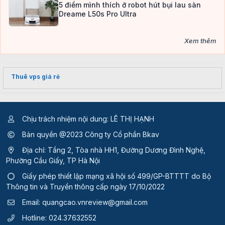
5 điểm mình thích ở robot hút bụi lau sàn
Dreame L50s Pro Ultra
Xem thêm
Thuê vps giá rẻ
Chịu trách nhiệm nội dung: LÊ THỊ HẠNH
Bản quyền @2023 Công ty Cổ phần Bkav
Địa chỉ: Tầng 2, Tòa nhà HH1, Đường Dương Đình Nghệ,
Phường Cầu Giấy, TP Hà Nội
Giấy phép thiết lập mạng xã hội số 499/GP-BTTTT
do Bộ
Thông tin và Truyền thông cấp ngày 17/10/2022
Email:
quangcao.vnreview@gmail.com
Hotline:
024.37632552