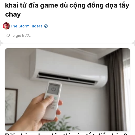
khai tử đĩa game dù cộng đồng dọa tẩy
chay
The Storm Riders
✔
5 giờ trước