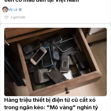
Mỹ Lệ
✔
3 giờ trước
Hàng triệu thiết bị điện tử cũ cất xó
trong ngăn kéo: "Mỏ vàng" nghìn tỷ