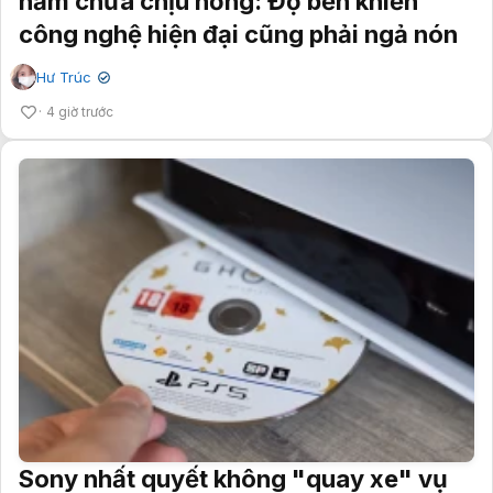
năm chưa chịu hỏng: Độ bền khiến
công nghệ hiện đại cũng phải ngả nón
Hư Trúc
✔
4 giờ trước
Sony nhất quyết không "quay xe" vụ