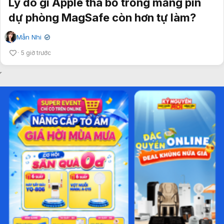
Lý do gì Apple thà bỏ trống mảng pin
dự phòng MagSafe còn hơn tự làm?
Mẫn Nhi
✔
5 giờ trước