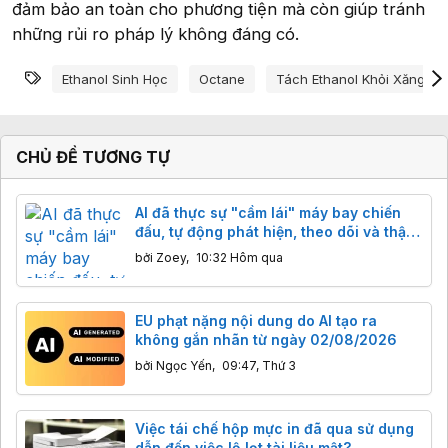
đảm bảo an toàn cho phương tiện mà còn giúp tránh
những rủi ro pháp lý không đáng có.
Từ khóa
Ethanol Sinh Học
Octane
Tách Ethanol Khỏi Xăng E1
CHỦ ĐỀ TƯƠNG TỰ
AI đã thực sự "cầm lái" máy bay chiến
đấu, tự động phát hiện, theo dõi và thậm
chí đánh chặn mục tiêu
bởi
Zoey
,
10:32 Hôm qua
EU phạt nặng nội dung do AI tạo ra
không gắn nhãn từ ngày 02/08/2026
bởi
Ngọc Yến
,
09:47, Thứ 3
Việc tái chế hộp mực in đã qua sử dụng
dẫn đến việc lộ lọt tài liệu mật?