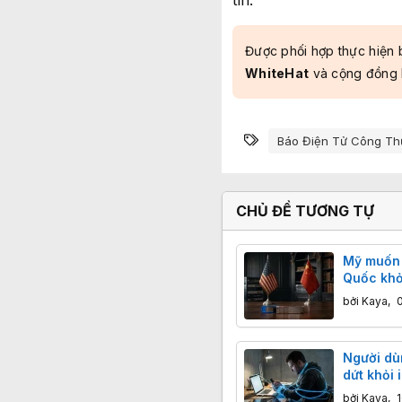
tin.​
Được phối hợp thực hiện 
WhiteHat
và cộng đồng
Từ khóa
Báo Điện Tử Công T
CHỦ ĐỀ TƯƠNG TỰ
Mỹ muốn l
Quốc khỏ
liệu AI
bởi
Kaya
,
Người dù
dứt khỏi 
bởi
Kaya
,
1