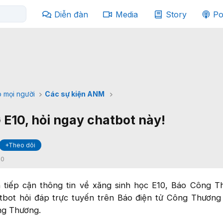
Diễn đàn
Media
Story
Po
 mọi người
Các sự kiện ANM
10, hỏi ngay chatbot này!
+Theo dõi
:
0
 tiếp cận thông tin về xăng sinh học E10, Báo Công T
atbot hỏi đáp trực tuyến trên Báo điện tử Công Thươn
ng Thương.