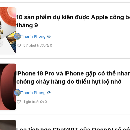
10 sản phẩm dự kiến được Apple công b
tháng 9
Thanh Phong
✔
57 phút trước
0
iPhone 18 Pro và iPhone gập có thể nha
chóng cháy hàng do thiếu hụt bộ nhớ
Thanh Phong
✔
1 giờ trước
0
Loa tích hợp ChatGPT của OpenAI sẽ có