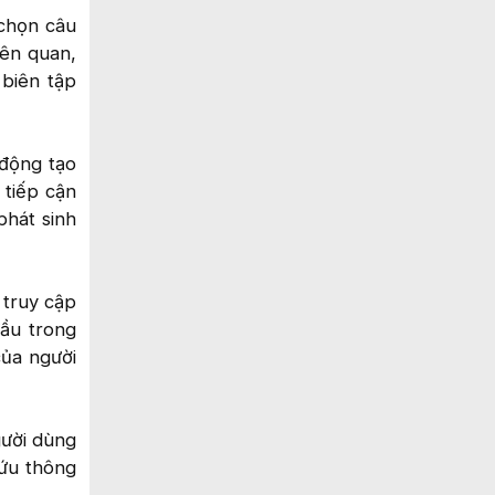
 chọn câu
iên quan,
 biên tập
 động tạo
 tiếp cận
phát sinh
 truy cập
đầu trong
của người
gười dùng
cứu thông