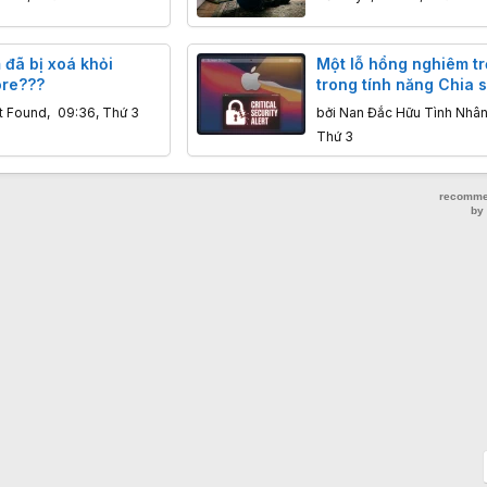
 đã bị xoá khỏi
Một lỗ hổng nghiêm t
ore???
trong tính năng Chia 
hình của macOS có th
t Found
,
09:36, Thứ 3
bởi
Nan Đắc Hữu Tình Nhâ
phép tin tặc chiếm qu
Thứ 3
khiển máy Mac từ xa