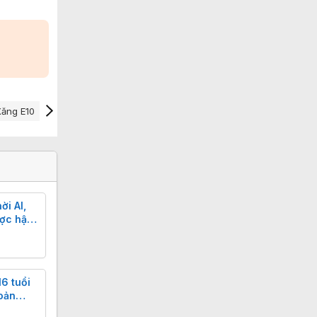
ăng E10
ời AI,
ược hậu
6 tuổi
oản