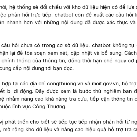
hỏi, hệ thống sẽ đối chiếu với kho dữ liệu hiện có để lựa
iệc phản hồi trực tiếp, chatbot còn đề xuất các câu hỏi l
cận nhanh hơn với những nội dung đã được xác thực và
 câu hỏi chưa có trong cơ sở dữ liệu, chatbot không tự
nhận lại để tòa soạn xem xét, cập nhật và bổ sung. Cách
chính thống của thông tin, đồng thời hạn chế nguy cơ 
 cung cấp nội dung tới bạn đọc.
 hợp tại các địa chỉ congthuong.vn và moit.gov.vn, hỗ trợ
hiết bị di động. Đây được xem là bước thử nghiệm ban 
ệ nhằm nâng cao khả năng tra cứu, tiếp cận thông tin 
thuộc lĩnh vực Công Thương.
 vị phát triển cho biết sẽ tiếp tục tiếp nhận phản hồi từ n
, mở rộng kho dữ liệu và nâng cao hiệu quả hỗ trợ tra 