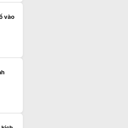
ố vào
nh
 kích