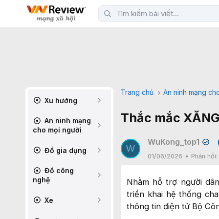
Trang chủ
An ninh mạng cho
Xu hướng
Thắc mắc XĂNG E
An ninh mạng
cho mọi người
WuKong_top1
✔
W
Đồ gia dụng
01/06/2026
Phản hồi
Đồ công
nghệ
Nhằm hỗ trợ người dân
triển khai hệ thống ch
Xe
thông tin điện tử Bộ Cô