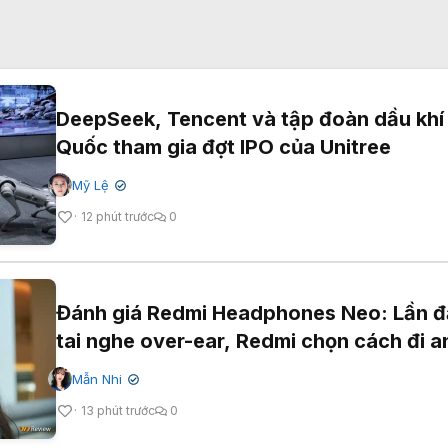
DeepSeek, Tencent và tập đoàn dầu khí
Quốc tham gia đợt IPO của Unitree
Mỹ Lệ
✔
12 phút trước
0
Đánh giá Redmi Headphones Neo: Lần đ
tai nghe over-ear, Redmi chọn cách đi a
Mẫn Nhi
✔
13 phút trước
0