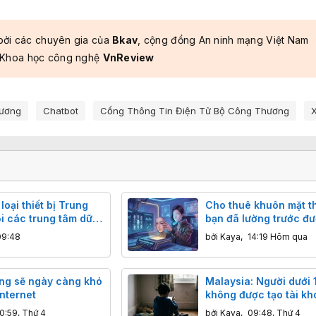
bởi các chuyên gia của
Bkav
, cộng đồng An ninh mạng Việt Nam
 Khoa học công nghệ
VnReview
hương
Chatbot
Cổng Thông Tin Điện Tử Bộ Công Thương
X
oại thiết bị Trung
Cho thuê khuôn mặt th
i các trung tâm dữ
bạn đã lường trước đ
quả?
09:48
bởi
Kaya
,
14:19 Hôm qua
ng sẽ ngày càng khó
Malaysia: Người dưới 1
internet
không được tạo tài kh
mạng xã hội
0:59, Thứ 4
bởi
Kaya
,
09:48, Thứ 4