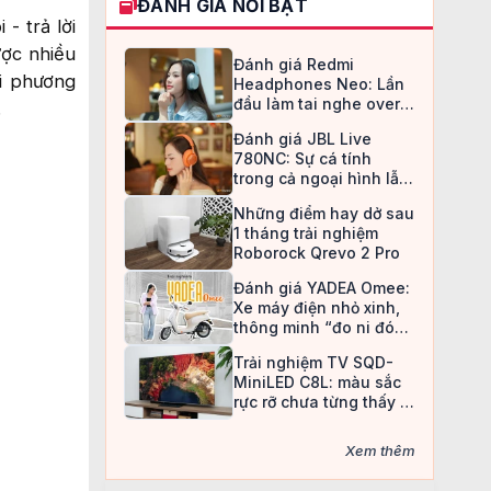
ĐÁNH GIÁ NỔI BẬT
- trả lời
ược nhiều
Đánh giá Redmi
ại phương
Headphones Neo: Lần
đầu làm tai nghe over-
.
ear, Redmi chọn cách đi
Đánh giá JBL Live
an toàn
780NC: Sự cá tính
trong cả ngoại hình lẫn
chất âm
Những điểm hay dở sau
1 tháng trải nghiệm
Roborock Qrevo 2 Pro
Đánh giá YADEA Omee:
Xe máy điện nhỏ xinh,
thông minh “đo ni đóng
giày” cho nữ sinh
Trải nghiệm TV SQD-
MiniLED C8L: màu sắc
rực rỡ chưa từng thấy ở
TV LCD
Xem thêm