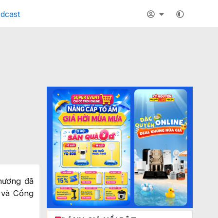
dcast
hương đã
g và Cổng