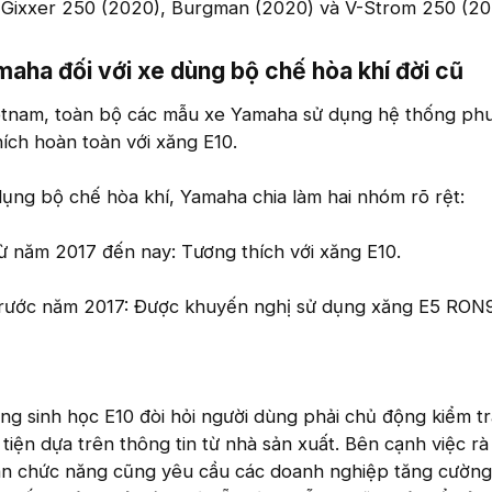
), Gixxer 250 (2020), Burgman (2020) và V-Strom 250 (20
aha đối với xe dùng bộ chế hòa khí đời cũ​
tnam, toàn bộ các mẫu xe Yamaha sử dụng hệ thống ph
hích hoàn toàn với xăng E10.
dụng bộ chế hòa khí, Yamaha chia làm hai nhóm rõ rệt:
ừ năm 2017 đến nay: Tương thích với xăng E10.
trước năm 2017: Được khuyến nghị sử dụng xăng E5 RON
ng sinh học E10 đòi hỏi người dùng phải chủ động kiểm t
tiện dựa trên thông tin từ nhà sản xuất. Bên cạnh việc rà
an chức năng cũng yêu cầu các doanh nghiệp tăng cường