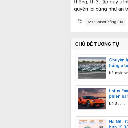
thông, thiết lập quy tr
quyền lợi cũng như an t
Từ khóa
Mitsubishi Xăng E10
CHỦ ĐỀ TƯƠNG TỰ
Chuyện l
hãng ô tô
gấp 4 lầ
bởi
myle.v
Lotus Emi
phiên bả
nhất của
bởi
Sasha
,
Hà Nội: C
hơn 19.3