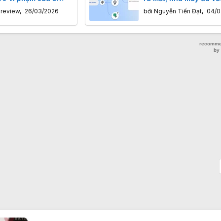
ạt động
sách hàng tỷ USD
nreview
,
26/03/2026
bởi
Nguyễn Tiến Đạt
,
04/0