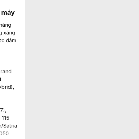
 máy​
 hãng
g xăng
ược đảm
Grand
t
ybrid),
7),
 115
/Satria
1050