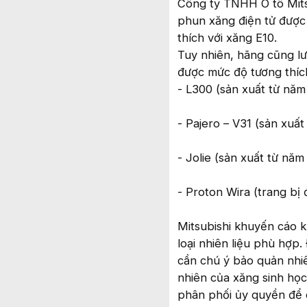
Công ty TNHH Ô tô Mitsu
phun xăng điện tử được
thích với xăng E10.
Tuy nhiên, hãng cũng lư
được mức độ tương thíc
- L300 (sản xuất từ nă
- Pajero – V31 (sản xuấ
- Jolie (sản xuất từ nă
- Proton Wira (trang bị
Mitsubishi khuyến cáo 
loại nhiên liệu phù hợp.
cần chú ý bảo quản nhiê
nhiên của xăng sinh học
phân phối ủy quyền để 