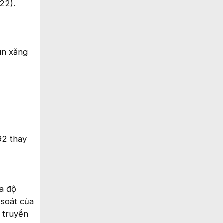
22).
un xăng
92 thay
ra độ
 soát của
 truyền