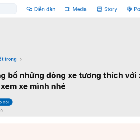
Diễn đàn
Media
Story
Po
ốt trong
g bố những dòng xe tương thích với
 xem xe mình nhé
o dõi
:
0