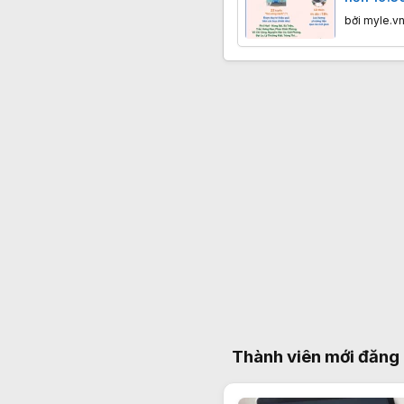
tháng ho
bởi
myle.v
Thành viên mới đăng