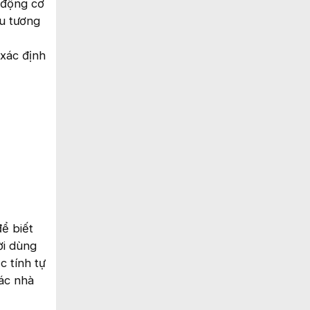
 động cơ
ều tương
 xác định
ể biết
ời dùng
c tính tự
các nhà