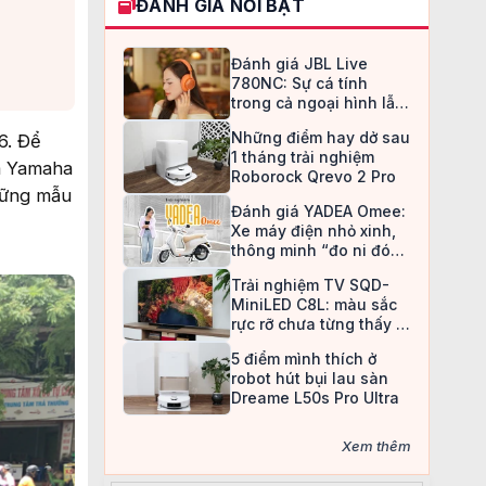
ĐÁNH GIÁ NỔI BẬT
Đánh giá JBL Live
780NC: Sự cá tính
trong cả ngoại hình lẫn
chất âm
Những điểm hay dở sau
6. Để
1 tháng trải nghiệm
và Yamaha
Roborock Qrevo 2 Pro
hững mẫu
Đánh giá YADEA Omee:
Xe máy điện nhỏ xinh,
thông minh “đo ni đóng
giày” cho nữ sinh
Trải nghiệm TV SQD-
MiniLED C8L: màu sắc
rực rỡ chưa từng thấy ở
TV LCD
5 điểm mình thích ở
robot hút bụi lau sàn
Dreame L50s Pro Ultra
Xem thêm