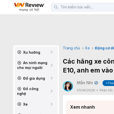
Trang chủ
Xe
Động cơ đ
Xu hướng
Các hãng xe côn
An ninh mạng
cho mọi người
E10, anh em vào
Đồ gia dụng
Mẫn Nhi
+The
✔
Đồ công
01/06/2026
Phản hồi
nghệ
Xe
Xem nhanh