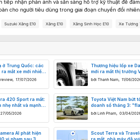
ình tiếp nhận phản ánh và sẵn sàng hỗ trợ kỹ thuật để đả
oàn cho người tiêu dùng trong giai đoạn chuyển đổi nhiên 
Suzuki Xăng E10
Xăng E10
Xăng Sinh Học E10
Xe Tương 
ạ ở Trung Quốc: các
Thương hiệu lốp xe D
 ra mắt xe mới nhiều
mới ra mắt thị trường 
n smartphone
có điểm gì ấn tượng?
nreview
,
17/07/2026
bởi
Thanh Nam
,
11/06/202
ra 420 Sport ra mắt:
Toyota Việt Nam bứt t
n nhẹ nhất và mạnh
doanh số tháng 3: "fl
 dòng Emira
tăng trưởng 300% ai 
27/05/2026
bởi
Linh Pham
,
03/04/202
đoán được
amera AI phát hiện
Scout Terra và Travel
00 vi phạm sau 3
ra mắt, nhà máy đã vư