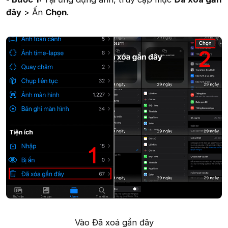
đây
> Ấn
Chọn
.
Vào Đã xoá gần đây​