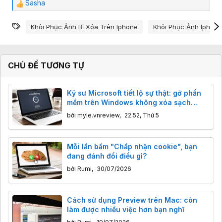
Sasha
C
ả
Từ khóa
m
Khôi Phục Ảnh Bị Xóa Trên Iphone
Khôi Phục Ảnh Iphone
x
ú
c
:
CHỦ ĐỀ TƯƠNG TỰ
Kỹ sư Microsoft tiết lộ sự thật: gỡ phần
mềm trên Windows không xóa sạch
100% dữ liệu
bởi
myle.vnreview
,
22:52, Thứ 5
Mỗi lần bấm "Chấp nhận cookie", bạn
đang đánh đổi điều gì?
bởi
Rumi
,
30/07/2026
Cách sử dụng Preview trên Mac: còn
làm được nhiều việc hơn bạn nghĩ