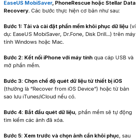
EaseUS MobiSaver
, PhoneRescue hoặc Stellar Data
Recovery
. Các bước thực hiện cơ bản như sau:
Bước 1: Tải và cài đặt phần mềm khôi phục dữ liệu
(ví
dụ: EaseUS MobiSaver, Dr.Fone, Disk Drill...) trên máy
tính Windows hoặc Mac.
Bước 2
:
Kết nối iPhone với máy tính
qua cáp USB và
mở phần mềm.
Bước 3
:
Chọn chế độ quét dữ liệu từ thiết bị iOS
(thường là “Recover from iOS Device”) hoặc từ bản
sao lưu iTunes/iCloud nếu có.
Bước 4
:
Bắt đầu quét dữ liệu
, phần mềm sẽ tự động
tìm kiếm các ảnh đã xóa.
Bước 5
:
Xem trước và chọn ảnh cần khôi phục
, sau