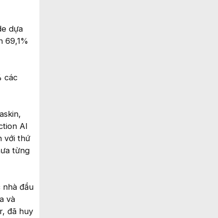
de dựa
ên 69,1%
% các
askin,
tion AI
 với thứ
hưa từng
c nhà đầu
a và
r, đã huy