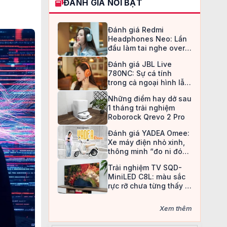
ĐÁNH GIÁ NỔI BẬT
Đánh giá Redmi
Headphones Neo: Lần
đầu làm tai nghe over-
ear, Redmi chọn cách đi
Đánh giá JBL Live
an toàn
780NC: Sự cá tính
trong cả ngoại hình lẫn
chất âm
Những điểm hay dở sau
1 tháng trải nghiệm
Roborock Qrevo 2 Pro
Đánh giá YADEA Omee:
Xe máy điện nhỏ xinh,
thông minh “đo ni đóng
giày” cho nữ sinh
Trải nghiệm TV SQD-
MiniLED C8L: màu sắc
rực rỡ chưa từng thấy ở
TV LCD
Xem thêm