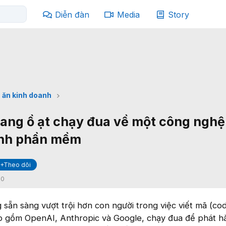
Diễn đàn
Media
Story
 ăn kinh doanh
đang ồ ạt chạy đua về một công nghệ
ành phần mềm
+Theo dõi
:
0
 sẵn sàng vượt trội hơn con người trong việc viết mã (cod
 gồm OpenAI, Anthropic và Google, chạy đua để phát h