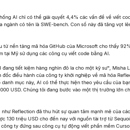
ống AI chỉ có thể giải quyết 4,4% các vấn đề về viết co
ủa ngành có tên là SWE-bench. Con số này đã tăng vọt l
ứu từ nền tảng mã hóa GitHub của Microsoft cho thấy 92
m tại Mỹ sử dụng các công cụ viết code bằng AI.
đang tiết kiệm hàng nghìn đô la cho một kỹ sư", Misha L
 đốc điều hành của công ty khởi nghiệp về mã hóa Reflec
số danh mục này, AI có thể thực hiện theo yêu cầu của bạn
.000 USD. Chúng tôi đang bước vào một thị trường lớn c
p như Reflection đã thu hút sự quan tâm mạnh mẽ của cá
ược 130 triệu USD cho đến nay với nguồn tài trợ từ Sequoi
 công ty đứng sau công cụ tự động viết phần mềm Curso