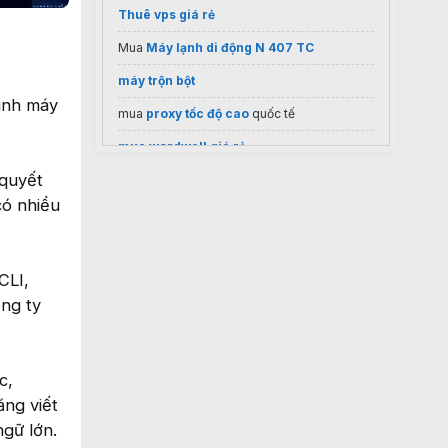
Thuê vps giá rẻ
Mua
Máy lạnh di động N 407 TC
máy trộn bột
rình máy
mua
proxy tốc độ cao
quốc tế
mua wordwall giá rẻ
 quyết
Dùng thử
phần mềm kế toán
EasyBooks
có nhiều
Dịch vụ giải thể doanh nghiệp
meetup
vn
CLI,
https://zingserver.com/bang-gia-vps-
singapore/
ông ty
Vinhome Làng Vân
Mua
Quạt hút Dasin Kin-300
c,
ăng viết
gữ lớn.