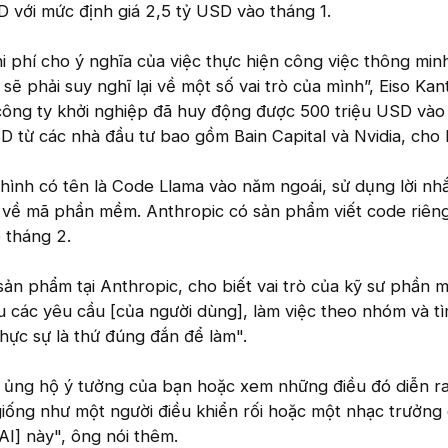
 với mức định giá 2,5 tỷ USD vào tháng 1.
i phí cho ý nghĩa của việc thực hiện công việc thông minh
 sẽ phải suy nghĩ lại về một số vai trò của mình”, Eiso Kan
công ty khởi nghiệp đã huy động được 500 triệu USD vào
D từ các nhà đầu tư bao gồm Bain Capital và Nvidia, cho b
ình có tên là Code Llama vào năm ngoái, sử dụng lời nh
 về mã phần mềm. Anthropic có sản phẩm viết code riêng 
 tháng 2.
sản phẩm tại Anthropic, cho biết vai trò của kỹ sư phần
u các yêu cầu [của người dùng], làm việc theo nhóm và tì
hực sự là thứ đúng đắn để làm".
à ủng hộ ý tưởng của bạn hoặc xem những điều đó diễn r
giống như một người điều khiển rối hoặc một nhạc trưởng
AI] này", ông nói thêm.