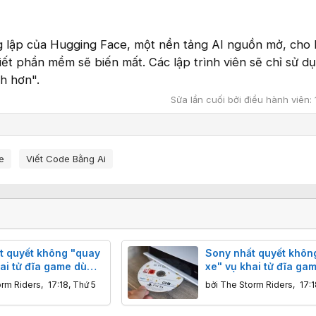
 lập của Hugging Face, một nền tảng AI nguồn mở, cho b
ết phần mềm sẽ biến mất. Các lập trình viên sẽ chỉ sử d
h hơn".
Sửa lần cuối bởi điều hành viên:
e
Viết Code Bằng Ai
t quyết không "quay
Sony nhất quyết khôn
ai tử đĩa game dù
xe" vụ khai tử đĩa ga
g dọa tẩy chay
cộng đồng dọa tẩy ch
orm Riders
,
17:18, Thứ 5
bởi
The Storm Riders
,
17:1