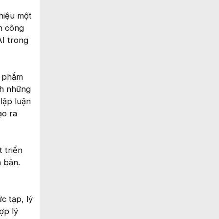
 hiệu một
h công
AI trong
n phẩm
nh những
lập luận
ạo ra
 triển
 bản.
c tạp, lý
ợp lý