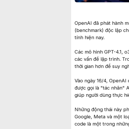
OpenAI đã phát hành mộ
(benchmark) độc lập cho
tính hiện nay.
Các mô hình GPT-4.1, o3
các vấn đề lập trình. Tr
thời gian hơn để suy ng
Vào ngày 16/4, OpenAI 
được gọi là "tác nhân" 
giúp người dùng thực hiệ
Những động thái này ph
Google, Meta và một loạ
code là một trong nhữn