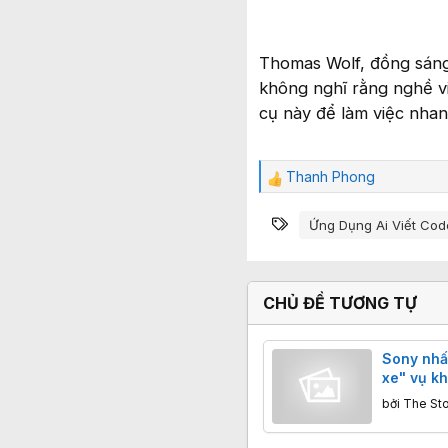
Thomas Wolf, đồng sáng
không nghĩ rằng nghề vi
cụ này để làm việc nhan
Thanh Phong
C
ả
Từ khóa
m
Ứng Dụng Ai Viết Cod
x
ú
c
:
CHỦ ĐỀ TƯƠNG TỰ
Sony nhấ
xe" vụ kh
cộng đồn
bởi
The St