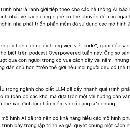
trình như là ranh giới tiếp theo cho các hệ thống AI báo
hình nhất về cách công nghệ có thể chuyển đổi các ngàn
 nghìn nhà phát triển phần mềm đã sử dụng các mô hình 
ên giỏi hơn con người trong việc viết code", giám đốc sả
cho biết trên podcast Overpowered tuần này. Ông so sá
 vượt qua con người trong cờ vua cách đây vài năm, nhưng 
ng dân chủ hơn "trên thế giới nếu mọi người đều có thể t
u trong ngành cho biết LLM đã đẩy nhanh quá trình phát
 ra toàn bộ các khối mã dựa trên một vài hướng dẫn văn
ó thể xác định lỗi phần mềm và cố gắng sửa chúng.
mô hình AI đã trở nên có khả năng hiểu các mô hình phứ
 trình bày trong lập trình và giải quyết chúng một cách h