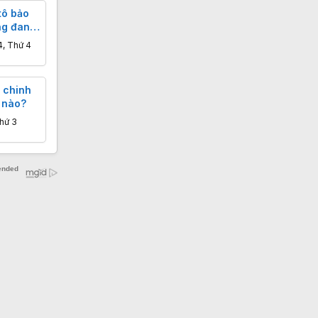
tô bảo
ng đang
dọa
4, Thứ 4
 chinh
 nào?
hứ 3