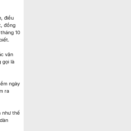
, điều
t, đồng
 tháng 10
iết.
ắc văn
gọi là
 mềm ngày
m ra
a như thế
 dàn