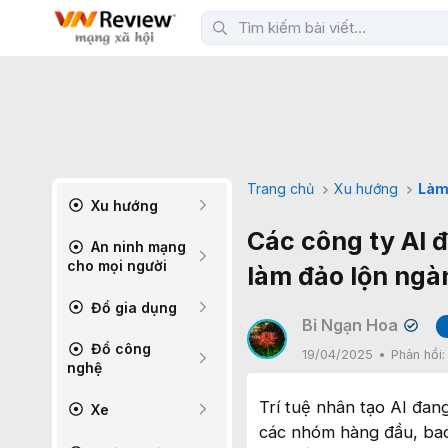
Trang chủ
Xu hướng
Làm
Xu hướng
Các công ty AI 
An ninh mạng
cho mọi người
làm đảo lộn ng
Đồ gia dụng
Bỉ Ngạn Hoa
✔
Đồ công
19/04/2025
Phản hồi
nghệ
Trí tuệ nhân tạo AI đang
Xe
các nhóm hàng đầu, bao