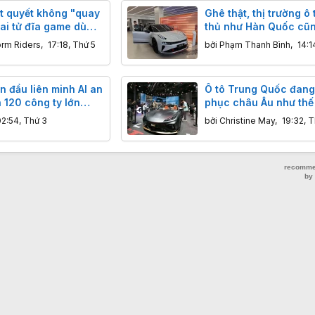
t quyết không "quay
Ghê thật, thị trường ô 
ai tử đĩa game dù
thủ như Hàn Quốc cũ
g dọa tẩy chay
bị xe Trung Quốc đe 
orm Riders
,
17:18, Thứ 5
bởi
Phạm Thanh Bình
,
14:1
n đầu liên minh AI an
Ô tô Trung Quốc đang
 120 công ty lớn
phục châu Âu như thế
 bảo vệ AI nguồn mở
02:54, Thứ 3
bởi
Christine May
,
19:32, T