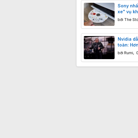
Sony nhấ
xe" vụ kh
cộng đồn
bởi
The St
Nvidia dẫ
toàn: Hơn
chạy đua
bởi
Rumi
,