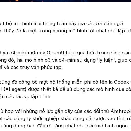
t bộ mô hình mới trong tuần này mà các bài đánh giá
 thấy đó là một trong những mô hình tốt nhất cho lập t
 và o4-mini mới của OpenAI hiệu quả hơn trong việc giải
ong đó, hai mô hình o3 và o4-mini sử dụng 'lý luận', giúp 
hĩ về các truy vấn phức tạp.
cũng đã công bố một hệ thống miễn phí có tên là Codex 
AI (AI agent) được thiết kế để sử dụng các mô hình của c
n các tác vụ lập trình.
ù hợp với những nỗ lực gần đây của các đối thủ Anthropi
t các công ty khởi nghiệp khác đang đặt cược vào tính n
g ứng dụng ban đầu rõ ràng nhất cho các mô hình ngôn n