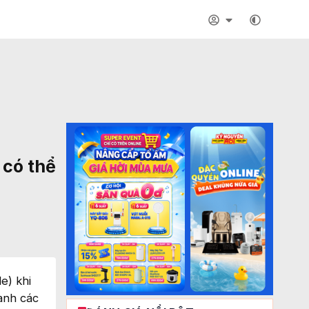
 có thể
e) khi
ành các