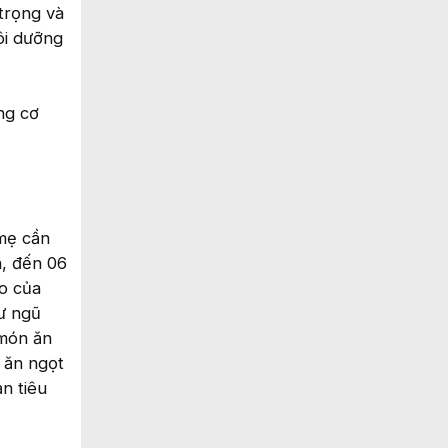
 trọng và
ôi dưỡng
ng cơ
 mẹ cần
a, đến 06
áo của
ư ngũ
 món ăn
 ăn ngọt
n tiêu