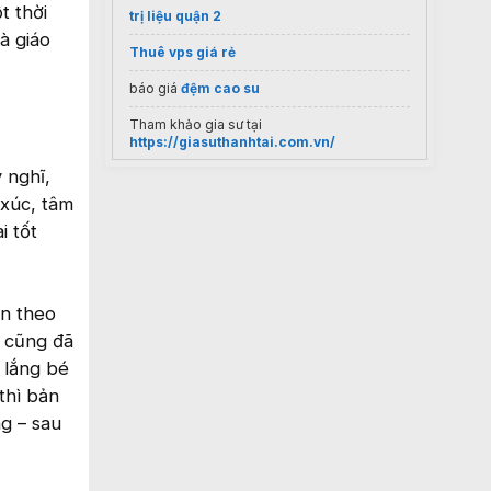
t thời
trị liệu quận 2
à giáo
Thuê vps giá rẻ
báo giá
đệm cao su
Tham khảo gia sư tại
https://giasuthanhtai.com.vn/
 nghĩ,
Phản ứng hóa học
Toluene tác dụng Br2
xúc, tâm
Máy massage bắp chân
HoMedics
i tốt
thẩm mỹ viện gần đây
Thông tin, điều kiện
du học Hà Lan
ển theo
đèn học cho bé bsuc
ẻ cũng đã
khóa học tiếng trung cấp tốc
 lắng bé
thì bản
Du học Ireland
g – sau
cái kìm hay kiềm
Massage at home