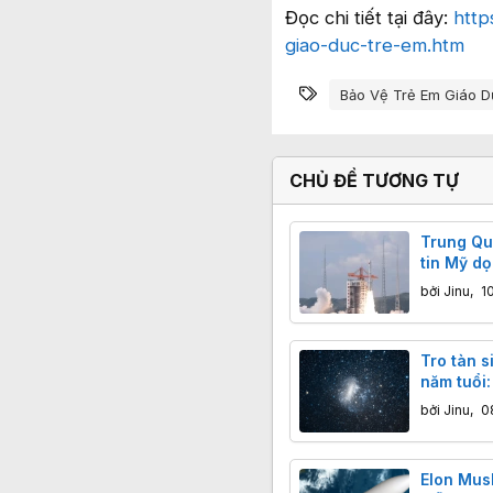
Đọc chi tiết tại đây:
http
giao-duc-tre-em.htm
Từ khóa
Bảo Vệ Trẻ Em Giáo D
CHỦ ĐỀ TƯƠNG TỰ
Trung Qu
tin Mỹ dọ
Trung Q
bởi
Jinu
,
1
Tro tàn s
năm tuổi
đáy biển
bởi
Jinu
,
0
Elon Mus