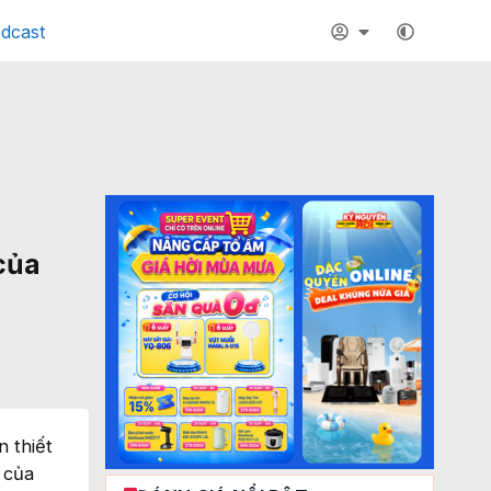
dcast
của
 thiết
 của