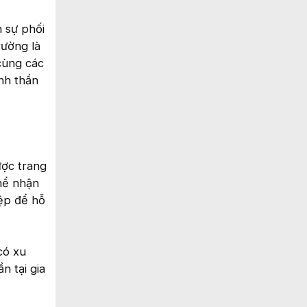
 sự phối
rường là
cùng các
nh thần
ược trang
thể nhận
iệp để hỗ
có xu
n tại gia