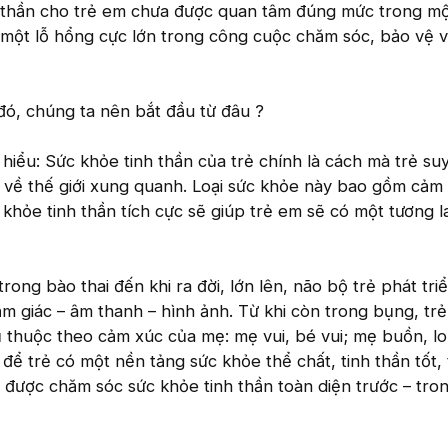
 thần cho trẻ em chưa được quan tâm đúng mức trong mộ
là một lỗ hổng cực lớn trong công cuộc chăm sóc, bảo vệ v
đó, chúng ta nên bắt đầu từ đâu ?
hiểu: Sức khỏe tinh thần của trẻ chính là cách mà trẻ suy
về thế giới xung quanh. Loại sức khỏe này bao gồm cảm 
c khỏe tinh thần tích cực sẽ giúp trẻ em sẽ có một tương la
rong bào thai đến khi ra đời, lớn lên, não bộ trẻ phát tri
cảm giác – âm thanh – hình ảnh. Từ khi còn trong bụng, tr
thuộc theo cảm xúc của mẹ: mẹ vui, bé vui; mẹ buồn, lo
 để trẻ có một nền tảng sức khỏe thể chất, tinh thần tốt, 
được chăm sóc sức khỏe tinh thần toàn diện trước – tron