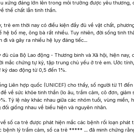
ều xứng đáng lớn lên trong môi trường được yêu thương,
 thể chất lẫn tinh thần.
 trẻ em thời nay có điều kiện đầy đủ về vật chất, phương
ế hệ bố mẹ, ông bà rất nhiều. Tuy nhiên, đời sống tinh th
 đi và gây ra nhiều hệ lụy đáng tiếc...
 đủ của Bộ Lao động - Thương binh và Xã hội, hiện nay, 
 mắc chứng tự kỷ, tập trung chủ yếu ở trẻ em. Ước tính
ự kỷ dao động từ 0,5 đến 1%.
ng Liên hợp quốc (UNICEF) cho thấy, số người từ 11 đến 
đề về sức khỏe tinh thần (lo âu, trầm cảm, cô đơn, giảm 
9%. Tỷ lệ này khác nhau giữa các nhóm tuổi, vùng miền, 
 đối giống nhau về biểu hiện và nguyên nhân.
ề số ca trẻ được phát hiện mắc các bệnh rối loạn phát t
 bệnh lý trầm cảm, số ca trẻ ***** ... đã minh chứng rằng