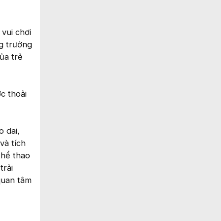
vui chơi
ng trưởng
ủa trẻ
ợc thoải
o dai,
và tích
thể thao
trải
quan tâm