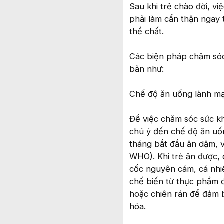
Sau khi trẻ chào đời, v
phải làm cẩn thận ngay 
thể chất.
Các biện pháp chăm sóc 
bản như:
Chế độ ăn uống lành mạn
Để việc chăm sóc sức kh
chú ý đến chế độ ăn uốn
tháng bắt đầu ăn dặm, v
WHO). Khi trẻ ăn được,
cốc nguyên cám, cá nhi
chế biến từ thực phẩm 
hoặc chiên rán để đảm b
hóa.