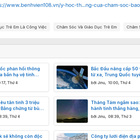
s://www.benhvien108.vn/y-hoc-th...ng-cua-cham-soc-bao
ục Trẻ Em Là Công Việc
Chăm Sóc Và Giáo Dục Trẻ Em
Chăm S
ốc phản hồi thông
Bắc Đẩu nâng cấp 50 v
a bắn hạ vệ tinh
từ xa, Trung Quốc tuy
uốc
Công nghệ đột phá, đ
0:17, Thứ 4
bởi
Jinu
,
10:00, Thứ 4
xác centimet vượt trộ
iêu tân tinh 3 triệu
Tháng Tám ngắm sao:
: Bằng chứng từ bùn
hành tinh thẳng hàng,
 sâu
thực, nguyệt thực và 
8:39, Thứ 4
bởi
Jinu
,
08:39, Thứ 3
khổng lồ đáng sợ
k sẽ không còn độc
Công ty lưới điện địa