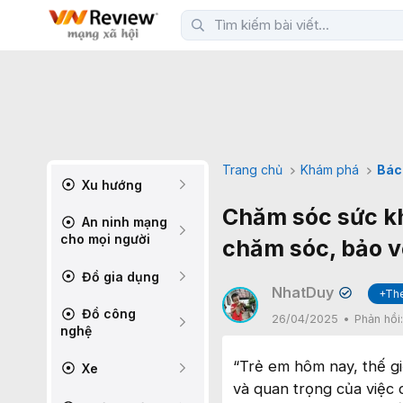
Trang chủ
Khám phá
Bác
Xu hướng
Chăm sóc sức kh
An ninh mạng
cho mọi người
chăm sóc, bảo v
Đồ gia dụng
NhatDuy
+Th
✔
Đồ công
26/04/2025
Phản hồi
nghệ
“Trẻ em hôm nay, thế g
Xe
và quan trọng của việc 