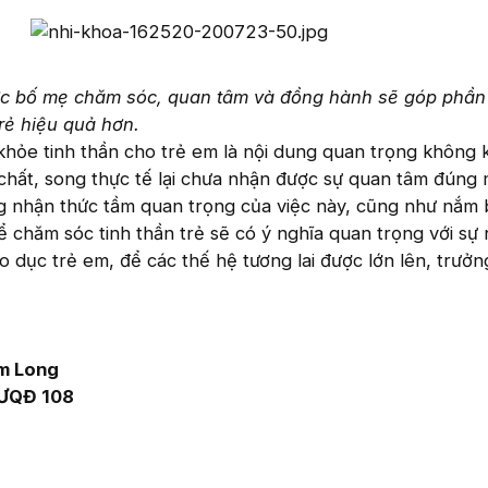
ợc bố mẹ chăm sóc, quan tâm và đồng hành sẽ góp phần
trẻ hiệu quả hơn.
khỏe tinh thần cho trẻ em là nội dung quan trọng không 
chất, song thực tế lại chưa nhận được sự quan tâm đúng 
g nhận thức tầm quan trọng của việc này, cũng như nắm 
 chăm sóc tinh thần trẻ sẽ có ý nghĩa quan trọng với sự
o dục trẻ em, để các thế hệ tương lai được lớn lên, trưở
m Long
TƯQĐ 108