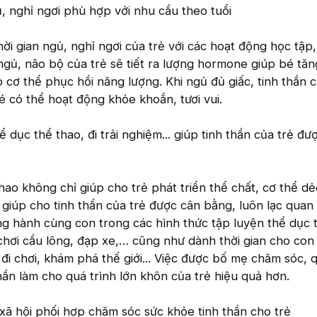
 nghỉ ngơi phù hợp với nhu cầu theo tuổi
i gian ngủ, nghỉ ngơi của trẻ với các hoạt động học tập, 
h ngủ, não bộ của trẻ sẽ tiết ra lượng hormone giúp bé tă
 cơ thể phục hồi năng lượng. Khi ngủ đủ giấc, tinh thần c
é có thể hoạt động khỏe khoắn, tươi vui.
 dục thể thao, đi trải nghiệm... giúp tinh thần của trẻ đư
ao không chỉ giúp cho trẻ phát triển thể chất, cơ thể dẻ
giúp cho tinh thần của trẻ được cân bằng, luôn lạc quan 
g hành cùng con trong các hình thức tập luyện thể dục 
hơi cầu lông, đạp xe,… cũng như dành thời gian cho con 
i chơi, khám phá thế giới... Việc được bố mẹ chăm sóc, 
n làm cho quá trình lớn khôn của trẻ hiệu quả hơn.
 xã hội phối hợp chăm sóc sức khỏe tinh thần cho trẻ