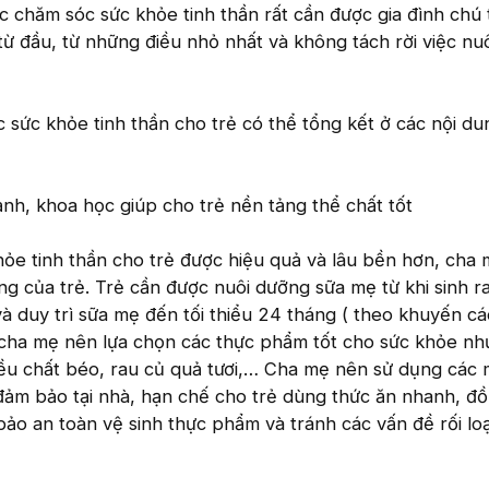
iệc chăm sóc sức khỏe tinh thần rất cần được gia đình chú
từ đầu, từ những điều nhỏ nhất và không tách rời việc nu
sức khỏe tinh thần cho trẻ có thể tổng kết ở các nội du
h, khoa học giúp cho trẻ nền tảng thể chất tốt
ỏe tinh thần cho trẻ được hiệu quả và lâu bền hơn, cha
g của trẻ. Trẻ cần được nuôi dưỡng sữa mẹ từ khi sinh r
à duy trì sữa mẹ đến tối thiểu 24 tháng ( theo khuyến c
 cha mẹ nên lựa chọn các thực phẩm tốt cho sức khỏe nh
ều chất béo, rau củ quả tươi,… Cha mẹ nên sử dụng các
đảm bảo tại nhà, hạn chế cho trẻ dùng thức ăn nhanh, đồ
ảo an toàn vệ sinh thực phẩm và tránh các vấn đề rối loạ