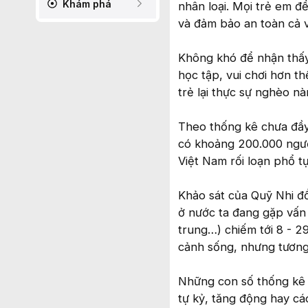
Khám phá
nhân loại. Mọi trẻ em đ
và đảm bảo an toàn cả về
Không khó để nhận thấy,
học tập, vui chơi hơn th
trẻ lại thực sự nghèo nàn
Theo thống kê chưa đầy
có khoảng 200.000 người
Việt Nam rối loạn phổ t
Khảo sát của Quỹ Nhi đồ
ở nước ta đang gặp vấn 
trung…) chiếm tới 8 - 2
cảnh sống, nhưng tương
Những con số thống kê v
tự kỷ, tăng động hay các