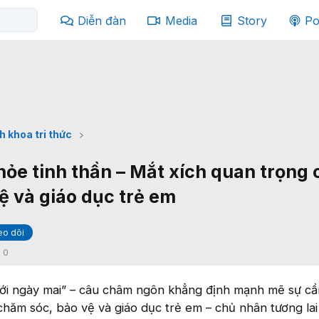
Diễn đàn
Media
Story
Po
h khoa tri thức
ỏe tinh thần – Mắt xích quan trọng 
ệ và giáo dục trẻ em
eo dõi
:
0
iới ngày mai” – câu châm ngôn khẳng định mạnh mẽ sự cần
chăm sóc, bảo vệ và giáo dục trẻ em – chủ nhân tương lai