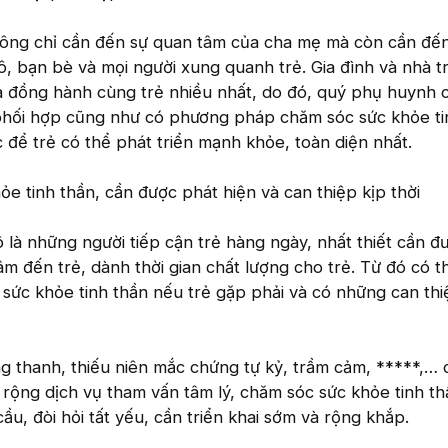
không chỉ cần đến sự quan tâm của cha mẹ mà còn cần đến
ô, bạn bè và mọi người xung quanh trẻ. Gia đình và nhà t
và đồng hành cùng trẻ nhiều nhất, do đó, quý phụ huynh 
 phối hợp cũng như có phương pháp chăm sóc sức khỏe ti
c để trẻ có thể phát triển mạnh khỏe, toàn diện nhất.
ỏe tinh thần, cần được phát hiện và can thiệp kịp thời
 là những người tiếp cận trẻ hàng ngày, nhất thiết cần đ
tâm đến trẻ, dành thời gian chất lượng cho trẻ. Từ đó có 
sức khỏe tinh thần nếu trẻ gặp phải và có những can th
ạng thanh, thiếu niên mắc chứng tự kỷ, trầm cảm, *****,… 
 rộng dịch vụ tham vấn tâm lý, chăm sóc sức khỏe tinh thầ
ầu, đòi hỏi tất yếu, cần triển khai sớm và rộng khắp.