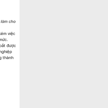
 làm cho
kém việc
mức.
bắt được
 nghiệp
ng thành