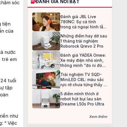
ĐÁNH GIÁ NỔI BẬT
 chăm sóc
Đánh giá JBL Live
780NC: Sự cá tính
 tiện
trong cả ngoại hình lẫn
ần của
chất âm
Những điểm hay dở sau
1 tháng trải nghiệm
Roborock Qrevo 2 Pro
cả nước
Đánh giá YADEA Omee:
, trẻ em
Xe máy điện nhỏ xinh,
thông minh “đo ni đóng
giày” cho nữ sinh
Trải nghiệm TV SQD-
MiniLED C8L: màu sắc
24 tuổi
rực rỡ chưa từng thấy ở
sự tập
TV LCD
5 điểm mình thích ở
hoàn
robot hút bụi lau sàn
Dreame L50s Pro Ultra
riển như
Xem thêm
: “ Việc