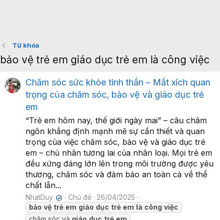
Từ khóa
bảo vệ trẻ em giáo dục trẻ em là công việc
Chăm sóc sức khỏe tinh thần – Mắt xích quan
trọng của chăm sóc, bảo vệ và giáo dục trẻ
em
“Trẻ em hôm nay, thế giới ngày mai” – câu châm
ngôn khẳng định mạnh mẽ sự cần thiết và quan
trọng của việc chăm sóc, bảo vệ và giáo dục trẻ
em – chủ nhân tương lai của nhân loại. Mọi trẻ em
đều xứng đáng lớn lên trong môi trường được yêu
thương, chăm sóc và đảm bảo an toàn cả về thể
chất lẫn...
NhatDuy
Chủ đề
26/04/2025
✔
bảo
vệ
trẻ
em
giáo
dục
trẻ
em
là
công
việc
chăm sóc và
giáo
dục
trẻ
em