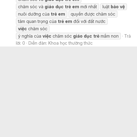
chăm sóc và
giáo
dục
trẻ
em
mới nhất
luật
bảo
vệ
nuôi dưỡng của
trẻ
em
quyền được chăm sóc
tâm quan trọng của
trẻ
em
đối với đất nước
việc
chăm sóc
ý nghĩa của
việc
chăm sóc
giáo
dục
trẻ
mầm non
Trả
lời: 0
Diễn đàn:
Khoa học thường thức
Chịu trách nhiệm nội dung: LÊ THỊ HẠNH
Bản quyền @2023 Công ty Cổ phần Bkav
Địa chỉ: Tầng 2, Tòa nhà HH1, Đường Dương Đình Nghệ,
Phường Cầu Giấy, TP Hà Nội
Giấy phép thiết lập mạng xã hội số 499/GP-BTTTT
do Bộ
Thông tin và Truyền thông cấp ngày 17/10/2022
Email:
quangcao.vnreview@gmail.com
Hotline:
024.37632552