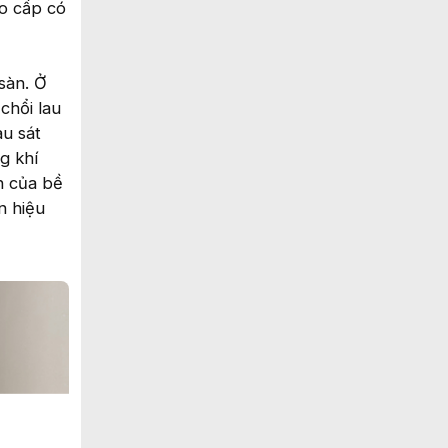
ao cấp có
sàn. Ở
chổi lau
au sát
g khí
n của bề
n hiệu