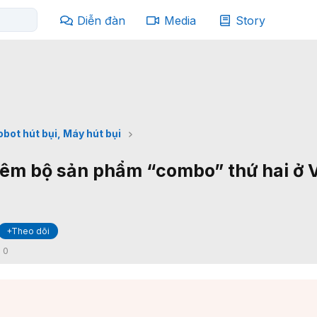
Diễn đàn
Media
Story
obot hút bụi, Máy hút bụi
êm bộ sản phẩm “combo” thứ hai ở V
+Theo dõi
:
0