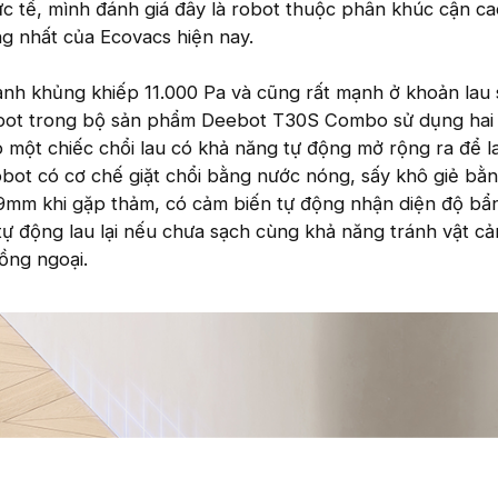
hực tế, mình đánh giá đây là robot thuộc phân khúc cận c
ng nhất của Ecovacs hiện nay.
ạnh khủng khiếp 11.000 Pa và cũng rất mạnh ở khoản lau 
obot trong bộ sản phẩm Deebot T30S Combo sử dụng hai 
ó một chiếc chổi lau có khả năng tự động mở rộng ra để l
obot có cơ chế giặt chổi bằng nước nóng, sấy khô giẻ bằn
 9mm khi gặp thảm, có cảm biến tự động nhận diện độ bẩ
tự động lau lại nếu chưa sạch cùng khả năng tránh vật cả
ồng ngoại.