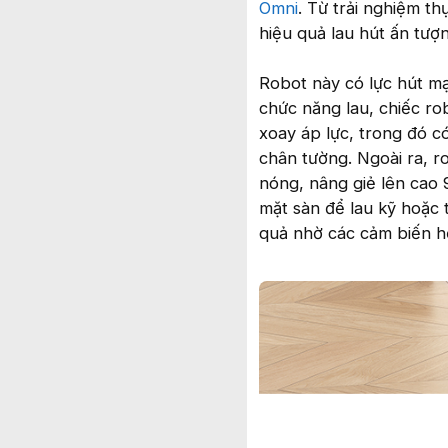
Omni
. Từ trải nghiệm t
hiệu quả lau hút ấn tượ
Robot này có lực hút m
chức năng lau, chiếc r
xoay áp lực, trong đó c
chân tường. Ngoài ra, r
nóng, nâng giẻ lên cao
mặt sàn để lau kỹ hoặc 
quả nhờ các cảm biến h