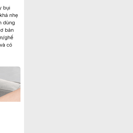
y bụi
 khá nhẹ
Ah dùng
cơ bản
ệm/ghế
 và có