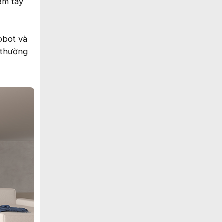
ầm tay
obot và
 thường