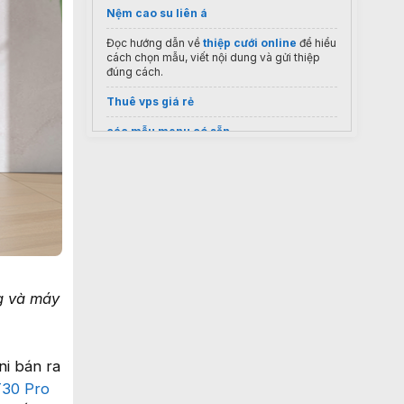
Nệm cao su liên á
Đọc hướng dẫn về
thiệp cưới online
để hiểu
cách chọn mẫu, viết nội dung và gửi thiệp
đúng cách.
Thuê vps giá rẻ
các mẫu menu có sẵn
máy hàn miệng túi
nước rửa tay loại nào tốt
Review
Nước hoa Creed Aventus
Ly cà phê giấy
Cửa hàng
Rượu Ngoại 1855
g và máy
i bán ra
T30 Pro