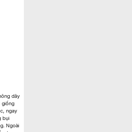
hông dây
c giống
ạc, ngay
g bụi
g. Ngoài