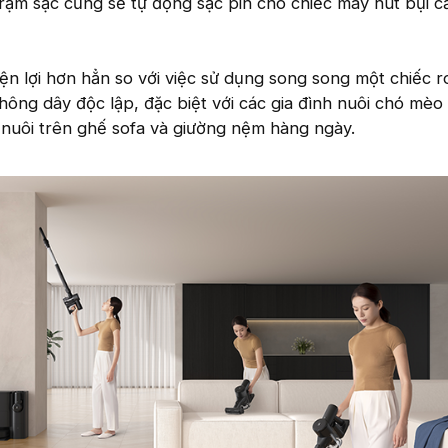
 trạm sạc cũng sẽ tự động sạc pin cho chiếc máy hút bụi c
ện lợi hơn hẳn so với việc sử dụng song song một chiếc r
hông dây độc lập, đặc biệt với các gia đình nuôi chó mèo
 nuôi trên ghế sofa và giường nệm hàng ngày.