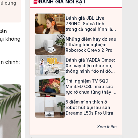
ĐÁNH GIÁ NỔI BẬT
ú cưng​
Đánh giá JBL Live
780NC: Sự cá tính
trong cả ngoại hình lẫn
sản
chất âm
bụi không
Những điểm hay dở sau
1 tháng trải nghiệm
Roborock Qrevo 2 Pro
Đánh giá YADEA Omee:
n chính:
Xe máy điện nhỏ xinh,
thông minh “đo ni đóng
giày” cho nữ sinh
Trải nghiệm TV SQD-
MiniLED C8L: màu sắc
rực rỡ chưa từng thấy ở
TV LCD
5 điểm mình thích ở
robot hút bụi lau sàn
Dreame L50s Pro Ultra
Xem thêm