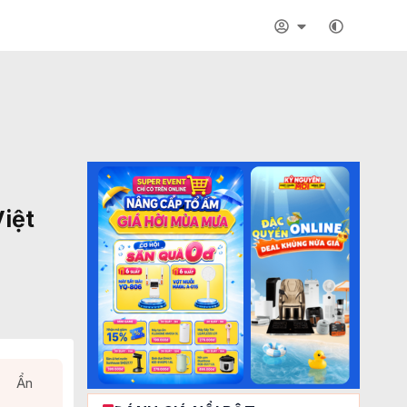
iệt
Ẩn