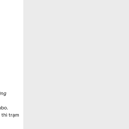
ờng
mbo.
 thì trạm