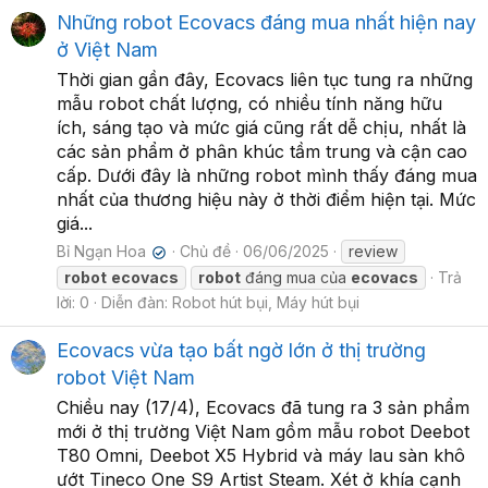
Những robot Ecovacs đáng mua nhất hiện nay
ở Việt Nam
Thời gian gần đây, Ecovacs liên tục tung ra những
mẫu robot chất lượng, có nhiều tính năng hữu
ích, sáng tạo và mức giá cũng rất dễ chịu, nhất là
các sản phẩm ở phân khúc tầm trung và cận cao
cấp. Dưới đây là những robot mình thấy đáng mua
nhất của thương hiệu này ở thời điểm hiện tại. Mức
giá...
Bỉ Ngạn Hoa
Chủ đề
06/06/2025
review
✔
robot
ecovacs
robot
đáng mua của
ecovacs
Trả
lời: 0
Diễn đàn:
Robot hút bụi, Máy hút bụi
Ecovacs vừa tạo bất ngờ lớn ở thị trường
robot Việt Nam
Chiều nay (17/4), Ecovacs đã tung ra 3 sản phẩm
mới ở thị trường Việt Nam gồm mẫu robot Deebot
T80 Omni, Deebot X5 Hybrid và máy lau sàn khô
ướt Tineco One S9 Artist Steam. Xét ở khía cạnh