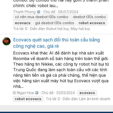
chính: chiếc robot lau...
Thanh Phong
Chủ đề
08/07/2024
✔
có nên mua deebot t30s combo
deebot t30s combo
ecovacs
giá deebot t30s combo
robot
ecovacs
Trả lời: 0
Diễn đàn:
Robot hút bụi, Máy hút bụi
Ecovacs quét sạch đối thủ toàn cầu bằng
công nghệ cao, giá rẻ
Ecovacs khai thác AI để đánh bại nhà sản xuất
Roomba về doanh số bán hàng trên toàn thế giới.
Theo hãng tin Nikkei, các công ty robot hút bụi từ
Trung Quốc đang làm sạch toàn cầu với các tính
năng tiên tiến và giá cả phải chăng, thể hiện qua
việc hãng sản xuất máy hút bụi Ecovacs vượt qua
nhà...
Bỉ Ngạn Hoa
Chủ đề
21/03/2024
ecovacs
✔
robot
ecovacs
Trả lời: 0
Diễn đàn:
Làm ăn kinh doanh