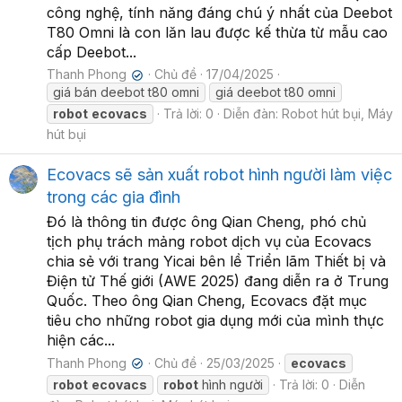
công nghệ, tính năng đáng chú ý nhất của Deebot
T80 Omni là con lăn lau được kế thừa từ mẫu cao
cấp Deebot...
Thanh Phong
Chủ đề
17/04/2025
✔
giá bán deebot t80 omni
giá deebot t80 omni
robot
ecovacs
Trả lời: 0
Diễn đàn:
Robot hút bụi, Máy
hút bụi
Ecovacs sẽ sản xuất robot hình người làm việc
trong các gia đình
Đó là thông tin được ông Qian Cheng, phó chủ
tịch phụ trách mảng robot dịch vụ của Ecovacs
chia sẻ với trang Yicai bên lề Triển lãm Thiết bị và
Điện tử Thế giới (AWE 2025) đang diễn ra ở Trung
Quốc. Theo ông Qian Cheng, Ecovacs đặt mục
tiêu cho những robot gia dụng mới của mình thực
hiện các...
Thanh Phong
Chủ đề
25/03/2025
ecovacs
✔
robot
ecovacs
robot
hình người
Trả lời: 0
Diễn