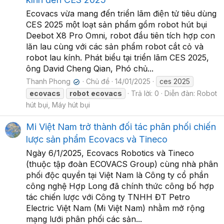
Ecovacs vừa mang đến triển lãm điện tử tiêu dùng
CES 2025 một loạt sản phẩm gồm robot hút bụi
Deebot X8 Pro Omni, robot đầu tiên tích hợp con
lăn lau cùng với các sản phẩm robot cắt cỏ và
robot lau kính. Phát biểu tại triển lãm CES 2025,
ông David Cheng Qian, Phó chủ...
Thanh Phong
Chủ đề
14/01/2025
ces 2025
✔
ecovacs
robot
ecovacs
Trả lời: 0
Diễn đàn:
Robot
hút bụi, Máy hút bụi
Mi Việt Nam trở thành đối tác phân phối chiến
lược sản phẩm Ecovacs và Tineco
Ngày 6/1/2025, Ecovacs Robotics và Tineco
(thuộc tập đoàn ECOVACS Group) cùng nhà phân
phối độc quyền tại Việt Nam là Công ty cổ phần
công nghệ Hợp Long đã chính thức công bố hợp
tác chiến lược với Công ty TNHH ĐT Petro
Electric Việt Nam (Mi Việt Nam) nhằm mở rộng
mạng lưới phân phối các sản...