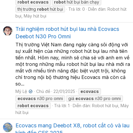
robot
ecovacs
robot
hút bụi bán chạy
thị trường
robot
hút bụi
Trả lời: 0
Diễn đàn:
Robot hút
bụi, Máy hút bụi
Trải nghiệm robot hút bụi lau nhà Ecovacs
Deebot N30 Pro Omni
Thị trường Việt Nam đang ngày càng sôi động với
sự xuất hiện của những robot hút bụi lau nhà tiên
tiến nhất. Hôm nay, mình sẽ chia sẻ với anh em về
một trong những mẫu robot hút bụi lau nhà mới ra
mắt với nhiều tính năng đặc biệt vượt trội, không
chỉ trong nội bộ thương hiệu Ecovacs mà còn cả
so...
Mỹ Lệ
Chủ đề
22/01/2025
ecovacs
✔
ecovacs
n30 pro omni
giá
ecovacs
n30 pro omni
robot
ecovacs
Trả lời: 1
Diễn đàn:
Robot hút bụi, Máy
hút bụi
Ecovacs mang Deebot X8, robot cắt cỏ và lau
kính đến CES 2025