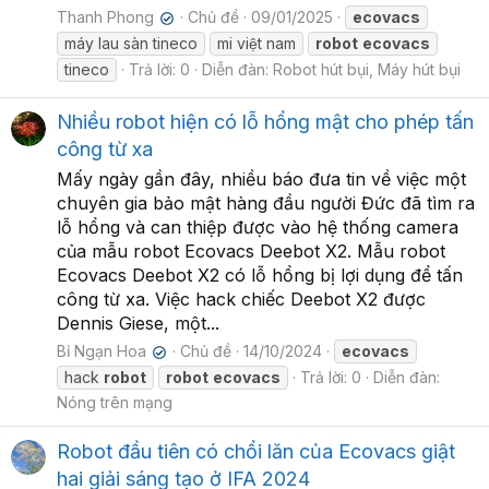
Thanh Phong
Chủ đề
09/01/2025
ecovacs
✔
máy lau sàn tineco
mi việt nam
robot
ecovacs
tineco
Trả lời: 0
Diễn đàn:
Robot hút bụi, Máy hút bụi
Nhiều robot hiện có lỗ hổng mật cho phép tấn
công từ xa
Mấy ngày gần đây, nhiều báo đưa tin về việc một
chuyên gia bảo mật hàng đầu người Đức đã tìm ra
lỗ hổng và can thiệp được vào hệ thống camera
của mẫu robot Ecovacs Deebot X2. Mẫu robot
Ecovacs Deebot X2 có lỗ hổng bị lợi dụng để tấn
công từ xa. Việc hack chiếc Deebot X2 được
Dennis Giese, một...
Bỉ Ngạn Hoa
Chủ đề
14/10/2024
ecovacs
✔
hack
robot
robot
ecovacs
Trả lời: 0
Diễn đàn:
Nóng trên mạng
Robot đầu tiên có chổi lăn của Ecovacs giật
hai giải sáng tạo ở IFA 2024