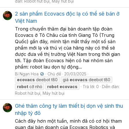
đàn:
Robot hút bụi, Máy hút bụi
2 sản phẩm Ecovacs độc lạ có thể sẽ bán ở
Việt Nam
Trong chuyến thăm đại bản doanh tập đoàn
Ecovacs ở Tô Châu của tỉnh Giang Tô (Trung
Quốc) gần đây, mình tận mắt thấy một số sản
phẩm mới lạ và thú vị của hãng này có thể sẽ
được đưa về thị trường Việt Nam trong thời gian
tới. Tập đoàn Ecovacs hiện có hai nhóm sản
phẩm: robot lau dọn tự động...
Bỉ Ngạn Hoa
Chủ đề
20/03/2025
✔
ecovacs
deebot t80
giá
ecovacs
deebot t80
robot
cỡ nhỏ
robot
ecovacs
Trả lời: 0
Diễn đàn:
Robot hút bụi, Máy hút bụi
Ghé thăm công ty làm thiết bị dọn vệ sinh thu
nhập tỷ đô
Cách đây hơn một tuần, mình đã có cơ hội tham
quan đại bản doanh của Ecovacs Robotics và