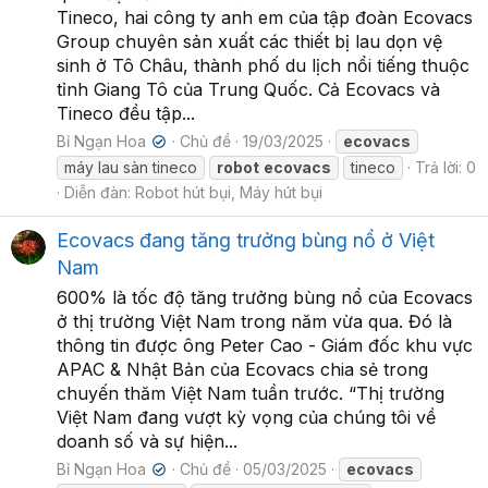
Tineco, hai công ty anh em của tập đoàn Ecovacs
Group chuyên sản xuất các thiết bị lau dọn vệ
sinh ở Tô Châu, thành phố du lịch nổi tiếng thuộc
tỉnh Giang Tô của Trung Quốc. Cả Ecovacs và
Tineco đều tập...
Bỉ Ngạn Hoa
Chủ đề
19/03/2025
ecovacs
✔
máy lau sàn tineco
robot
ecovacs
tineco
Trả lời: 0
Diễn đàn:
Robot hút bụi, Máy hút bụi
Ecovacs đang tăng trưởng bùng nổ ở Việt
Nam
600% là tốc độ tăng trưởng bùng nổ của Ecovacs
ở thị trường Việt Nam trong năm vừa qua. Đó là
thông tin được ông Peter Cao - Giám đốc khu vực
APAC & Nhật Bản của Ecovacs chia sẻ trong
chuyến thăm Việt Nam tuần trước. “Thị trường
Việt Nam đang vượt kỳ vọng của chúng tôi về
doanh số và sự hiện...
Bỉ Ngạn Hoa
Chủ đề
05/03/2025
ecovacs
✔