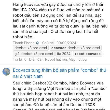
Hãng Ecovacs vừa gây được sự chú ý lớn ở triển
lãm IFA 2024 diễn ra ở Đức với màn ra mắt mẫu
robot đầu tiên sử dụng chổi lăn để lau nhà, đặc
biệt chổi lăn này còn có thể tự động mở rộng để
lau sát cạnh tường và tự động quay lại lau tiếp nếu
sàn nhà chưa sạch. Ở chức năng lau, hầu hết
robot hiện...
Thanh Phong
Chủ đề
09/09/2024
✔
deebot x8 pro omni
ecovacs
deebot x8 pro omni
giá deebot x8 pro omni
ifa 2024
robot
ecovacs
Trả lời: 0
Diễn đàn:
Robot hút bụi, Máy hút bụi
Ecovacs tung thêm bộ sản phẩm “combo” thứ
hai ở Việt Nam
Sau chiếc Deebot X2 Combo, hãng Ecovacs vừa
tung ra thị trường Việt Nam bộ sản phẩm “combo”
thứ hai tích hợp robot hút bụi lau nhà, trạm đa
năng và máy hút bụi không dây vào chung một
sản phẩm. Đó là bộ sản phẩm Deebot T30S
Combo. Bộ combo thứ hai này gồm 3 thành phần