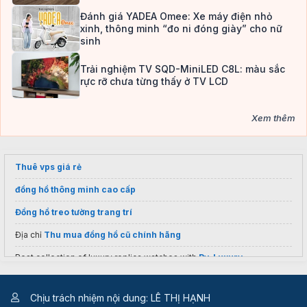
Đánh giá YADEA Omee: Xe máy điện nhỏ
xinh, thông minh “đo ni đóng giày” cho nữ
sinh
Trải nghiệm TV SQD-MiniLED C8L: màu sắc
rực rỡ chưa từng thấy ở TV LCD
Xem thêm
Thuê vps giá rẻ
đồng hồ thông minh cao cấp
Đồng hồ treo tường trang trí
Địa chỉ
Thu mua đồng hồ cũ chính hãng
Best collection of luxury replica watches with
Py-Luxury
Shop
đồng hồ tissot
cao cấp
Chịu trách nhiệm nội dung: LÊ THỊ HẠNH