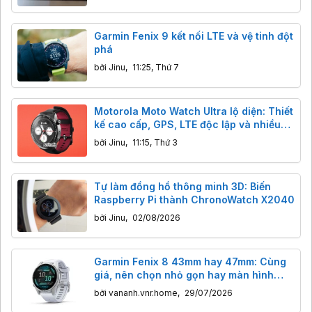
Garmin Fenix 9 kết nối LTE và vệ tinh đột
phá
bởi
Jinu
,
11:25, Thứ 7
Motorola Moto Watch Ultra lộ diện: Thiết
kế cao cấp, GPS, LTE độc lập và nhiều
nâng cấp đáng giá
bởi
Jinu
,
11:15, Thứ 3
Tự làm đồng hồ thông minh 3D: Biến
Raspberry Pi thành ChronoWatch X2040
bởi
Jinu
,
02/08/2026
Garmin Fenix 8 43mm hay 47mm: Cùng
giá, nên chọn nhỏ gọn hay màn hình
lớn?
bởi
vananh.vnr.home
,
29/07/2026