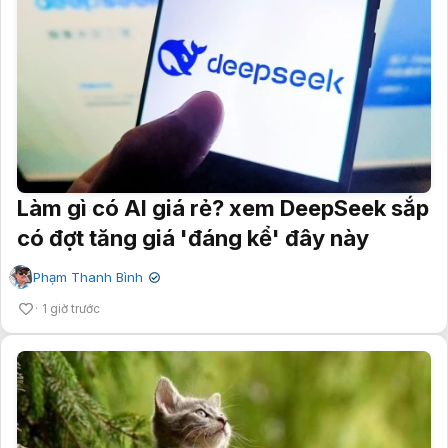
Làm gì có AI giá rẻ? xem DeepSeek sắp
có đợt tăng giá 'đáng kể' đây này
Phạm Thanh Bình
✔
1 giờ trước