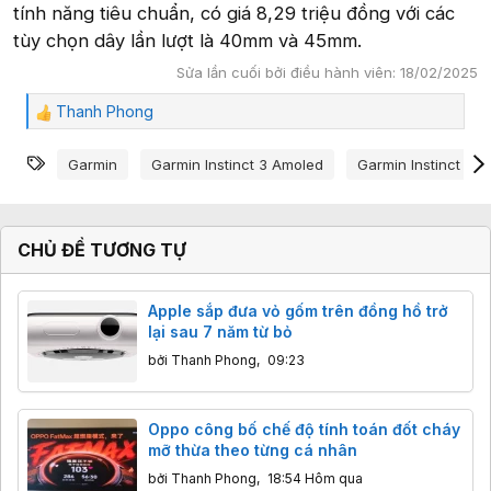
tính năng tiêu chuẩn, có giá 8,29 triệu đồng với các
tùy chọn dây lần lượt là 40mm và 45mm.
Sửa lần cuối bởi điều hành viên:
18/02/2025
Thanh Phong
C
ả
Từ khóa
m
Garmin
Garmin Instinct 3 Amoled
Garmin Instinct 3 S
x
ú
c
:
CHỦ ĐỀ TƯƠNG TỰ
Apple sắp đưa vỏ gốm trên đồng hồ trở
lại sau 7 năm từ bỏ
bởi
Thanh Phong
,
09:23
Oppo công bố chế độ tính toán đốt cháy
mỡ thừa theo từng cá nhân
bởi
Thanh Phong
,
18:54 Hôm qua