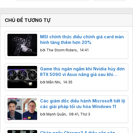
CHỦ ĐỀ TƯƠNG TỰ
MSI chính thức điều chỉnh giá card màn
hình tăng thêm hơn 20%
bởi
The Storm Riders
,
14:41
Game thủ ngán ngẩm khi Nvidia hủy đơn
RTX 5090 vì Asus nâng giá sau khi
khách đã thanh toán
bởi
Mẫn Nhi
,
14:35
Các giám đốc điều hành Microsoft tiết lộ
các giải pháp tối ưu hóa Windows 11
bởi
Mạnh Quân
,
08:41, Thứ 3
Chán ngấy Chrome? 4 điều cần cân