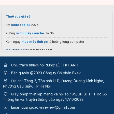
Thuê vps giá rẻ
tìm
code roblox
2026
Xưởng
in túi giấy couche
Hà Nội
Xem ngay
mua máy tính pc
từ hoàng long computer
máy tính casio
maytinhhs.com
vyond group buy
Chịu trách nhiệm nội dung: LÊ THỊ HẠNH
Săn giá rẻ
case pc nzxt
tại cửa hàng Hoàng Hà PC
Bản quyền @2023 Công ty Cổ phần Bkav
Giá
Thiết bị WiFi Cisco Meraki
chuyên dụng
Địa chỉ: Tầng 2, Tòa nhà HH1, Đường Dương Đình Nghệ,
tên kí tự đặc biệt
Phường Cầu Giấy, TP Hà Nội
Đại lý
tivi LG
chính hãng 2026
Giấy phép thiết lập mạng xã hội số 499/GP-BTTTT
do Bộ
Thông tin và Truyền thông cấp ngày 17/10/2022
VPS có GPU
Email:
quangcao.vnreview@gmail.com