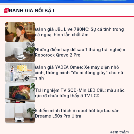
ĐÁNH GIÁ NỔI BẬT
Đánh giá JBL Live 780NC: Sự cá tính trong
cả ngoại hình lẫn chất âm
Những điểm hay dở sau 1 tháng trải nghiệm
Roborock Qrevo 2 Pro
Đánh giá YADEA Omee: Xe máy điện nhỏ
xinh, thông minh “đo ni đóng giày” cho nữ
sinh
Trải nghiệm TV SQD-MiniLED C8L: màu sắc
rực rỡ chưa từng thấy ở TV LCD
5 điểm mình thích ở robot hút bụi lau sàn
Dreame L50s Pro Ultra
Xem thêm