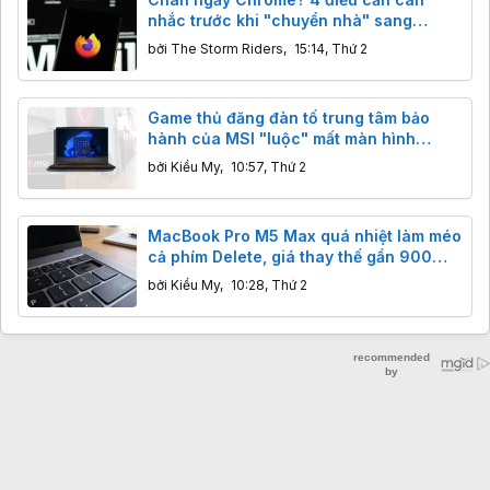
nhắc trước khi "chuyển nhà" sang
Firefox
bởi
The Storm Riders
,
15:14, Thứ 2
Game thủ đăng đàn tố trung tâm bảo
hành của MSI "luộc" mất màn hình
144Hz, sự thật đằng sau hoá ra là lỗi sơ
bởi
Kiều My
,
10:57, Thứ 2
đẳng
MacBook Pro M5 Max quá nhiệt làm méo
cả phím Delete, giá thay thế gần 900
USD nếu hết bảo hành
bởi
Kiều My
,
10:28, Thứ 2