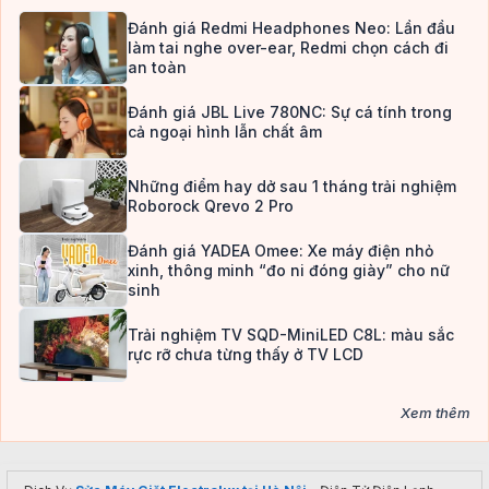
Đánh giá Redmi Headphones Neo: Lần đầu
làm tai nghe over-ear, Redmi chọn cách đi
an toàn
Đánh giá JBL Live 780NC: Sự cá tính trong
cả ngoại hình lẫn chất âm
Những điểm hay dở sau 1 tháng trải nghiệm
Roborock Qrevo 2 Pro
Đánh giá YADEA Omee: Xe máy điện nhỏ
xinh, thông minh “đo ni đóng giày” cho nữ
sinh
Trải nghiệm TV SQD-MiniLED C8L: màu sắc
rực rỡ chưa từng thấy ở TV LCD
Xem thêm