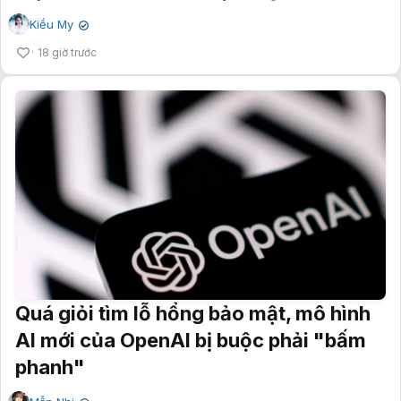
Kiều My
✔
18 giờ trước
Quá giỏi tìm lỗ hổng bảo mật, mô hình
AI mới của OpenAI bị buộc phải "bấm
phanh"