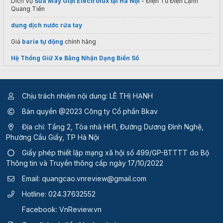
Dich Vụ
Sửa Máy Giặt Electrolux tại Hà Nội
- Điện Tử Điện Lạnh
Quang Tiến
dung dịch nước rửa tay
Giá
barie tự động
chính hãng
Hệ Thống Giữ Xe Bằng Nhận Dạng Biển Số
Hệ thống đỗ xe thông minh dạng xếp hình
tủ lạnh
samsung side by side mất nguồn
Chịu trách nhiệm nội dung: LÊ THỊ HẠNH
Thuê vps giá rẻ
Bản quyền @2023 Công ty Cổ phần Bkav
kệ con lăn
khotudong.com.vn
Địa chỉ: Tầng 2, Tòa nhà HH1, Đường Dương Đình Nghệ,
Phường Cầu Giấy, TP Hà Nội
Lắp đặt
Cửa lưới chống muỗi
Việt Anh
Giấy phép thiết lập mạng xã hội số 499/GP-BTTTT
do Bộ
Điều hòa Mitsubishi 24000 chính hãng
Thông tin và Truyền thông cấp ngày 17/10/2022
xem thêm:
công ty dịch vụ vệ sinh uy tín
Email:
quangcao.vnreview@gmail.com
LG Alpha PET AS65GDBY0
Hotline:
024.37632552
giặt nệm
Facebook:
VnReview.vn
Hỗ trợ
bảo hành Sharp
tại nhà