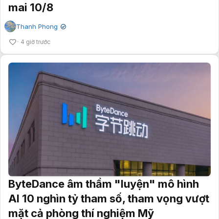
mai 10/8
Thanh Phong
✔
4 giờ trước
ByteDance âm thầm "luyện" mô hình
AI 10 nghìn tỷ tham số, tham vọng vượt
mặt cả phòng thí nghiệm Mỹ