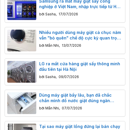
Samsung ra mắt máy giặt sấy công
nghiệp ở Việt Nam, nhập trực tiếp từ Hàn
Quốc
bởi
Sasha
,
17/07/2026
Nhiều người dùng máy giặt cả chục năm
vẫn "bỏ quên" chế độ cực kỳ quan trọng
này
bởi
Mẫn Nhi
,
13/07/2026
LG ra mắt cửa hàng giặt sấy thông minh
đầu tiên tại Hà Nội
bởi
Sasha
,
09/07/2026
Dùng máy giặt bấy lâu, bạn đã chắc
chắn mình đổ nước giặt đúng ngăn
chưa?
bởi
Mẫn Nhi
,
07/07/2026
Tại sao máy giặt lồng đứng lại bán chạy