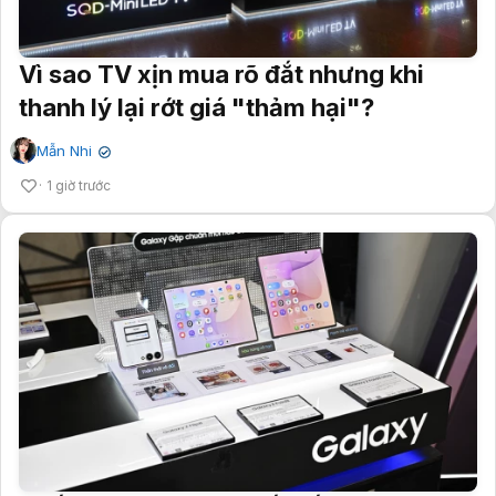
Vì sao TV xịn mua rõ đắt nhưng khi
thanh lý lại rớt giá "thảm hại"?
Mẫn Nhi
✔
1 giờ trước