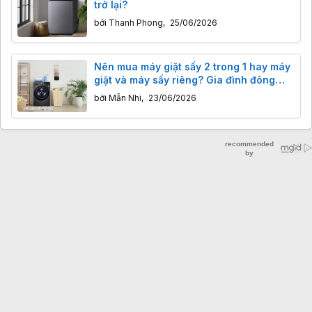
trở lại?
bởi
Thanh Phong
,
25/06/2026
Nên mua máy giặt sấy 2 trong 1 hay máy
giặt và máy sấy riêng? Gia đình đông
người coi chừng hụt hẫng
bởi
Mẫn Nhi
,
23/06/2026