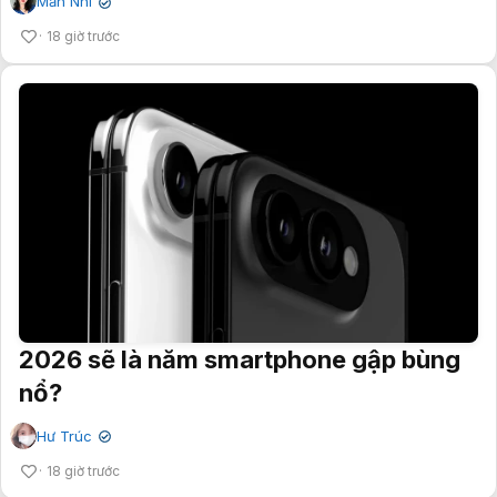
Mẫn Nhi
✔
18 giờ trước
2026 sẽ là năm smartphone gập bùng
nổ?
Hư Trúc
✔
18 giờ trước