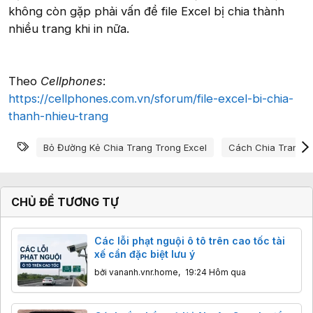
không còn gặp phải vấn đề file Excel bị chia thành
nhiều trang khi in nữa.
Theo
Cellphones
:
https://cellphones.com.vn/sforum/file-excel-bi-chia-
thanh-nhieu-trang
Từ khóa
Bỏ Đường Kẻ Chia Trang Trong Excel
Cách Chia Trang T
CHỦ ĐỀ TƯƠNG TỰ
Các lỗi phạt nguội ô tô trên cao tốc tài
xế cần đặc biệt lưu ý
bởi
vananh.vnr.home
,
19:24 Hôm qua