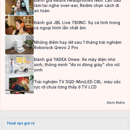
Đánh giá Redmi Headphones Neo: Lần đầu
làm tai nghe over-ear, Redmi chọn cách đi
an toàn
Đánh giá JBL Live 780NC: Sự cá tính trong
cả ngoại hình lẫn chất âm
Những điểm hay dở sau 1 tháng trải nghiệm
Roborock Qrevo 2 Pro
Đánh giá YADEA Omee: Xe máy điện nhỏ
xinh, thông minh “đo ni đóng giày” cho nữ
sinh
Trải nghiệm TV SQD-MiniLED C8L: màu sắc
rực rỡ chưa từng thấy ở TV LCD
Xem thêm
Thuê vps giá rẻ