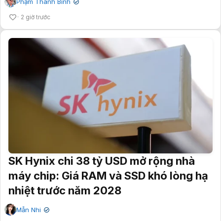
Phạm Thanh Bình
✔
2 giờ trước
SK Hynix chi 38 tỷ USD mở rộng nhà
máy chip: Giá RAM và SSD khó lòng hạ
nhiệt trước năm 2028
Mẫn Nhi
✔